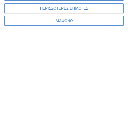
Με έχουν απασχολήσει τα παραπάνω ή άλλα τέτοια
ΠΕΡΙΣΣΟΤΕΡΕΣ ΕΠΙΛΟΓΕΣ
διλήμματα;
ΔΙΑΦΩΝΩ
Τελικά… ΘΕΛΩ ΝΑ ΕΙΜΑΙ ΚΑΛΑ;
Ξενώνας Φιλοξενίας Γυναικών Θυμάτων Βίας Δήμου
Τρίπολης
Καραθανάση Όλγα
Share this post
Facebook Social Comments
Ξενώνας Φιλοξενίας Γυναικών Θυμάτων Βίας Δήμου Τρίπολης