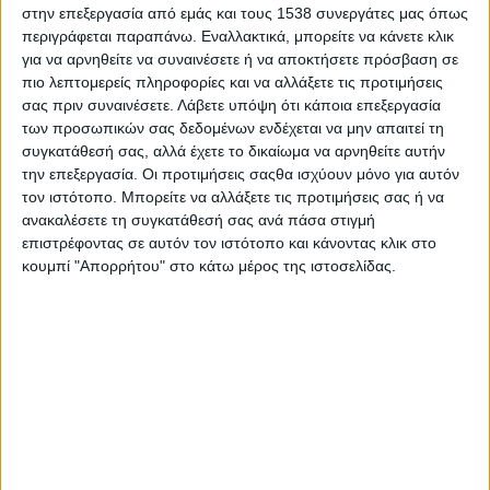
Διαλέγω να με θαυμάζει η κοινωνία ή να νιώθω πλήρης το
στην επεξεργασία από εμάς και τους 1538 συνεργάτες μας όπως
περιγράφεται παραπάνω. Εναλλακτικά, μπορείτε να κάνετε κλικ
βράδυ πριν πάω για ύπνο;
για να αρνηθείτε να συναινέσετε ή να αποκτήσετε πρόσβαση σε
Η καλύτερη λύση σε ένα πρόβλημα είναι η ιδανική ή η πιο
πιο λεπτομερείς πληροφορίες και να αλλάξετε τις προτιμήσεις
ρεαλιστική;
σας πριν συναινέσετε.
Λάβετε υπόψη ότι κάποια επεξεργασία
Θέλω να με χαιρετούν οι συνάδελφοί μου εκτός δουλειάς ή
των προσωπικών σας δεδομένων ενδέχεται να μην απαιτεί τη
να είμαι καλύτερη από αυτούς και να μην έχω καμία επαφή
συγκατάθεσή σας, αλλά έχετε το δικαίωμα να αρνηθείτε αυτήν
μαζί τους;
την επεξεργασία. Οι προτιμήσεις σαςθα ισχύουν μόνο για αυτόν
Στους υφισταμένους μου έχω μόνο δικαιώματα ή και
τον ιστότοπο. Μπορείτε να αλλάξετε τις προτιμήσεις σας ή να
ανακαλέσετε τη συγκατάθεσή σας ανά πάσα στιγμή
υποχρεώσεις;
επιστρέφοντας σε αυτόν τον ιστότοπο και κάνοντας κλικ στο
Θέλω έναν άντρα με θέση σοβαρή ή μπορώ να ζήσω και
κουμπί "Απορρήτου" στο κάτω μέρος της ιστοσελίδας.
μόνη μου;
Θέλω να μεγαλώσω παιδιά ή απλώς να τα γεννήσω;
Ξέρω καλύτερα εγώ τι πρέπει να γίνει στο σχολείο, στο
φροντιστήριο, στη δραστηριότητα, στον οδοντίατρο κτλ. του
παιδιού μου μόνο και μόνο επειδή «είμαι μάνα και ξέρω»;
Πιστεύω ότι αν είχα λιγότερα κιλά και πιο γαλλική μύτη, η
ζωή μου θα ήταν πιο εύκολη;
Καλύτερα χωρισμένη (από κάποιον με καλή δουλειά κατά
προτίμηση) ή «ανύπαντρη γεροντοκόρη» στα 40 μου;