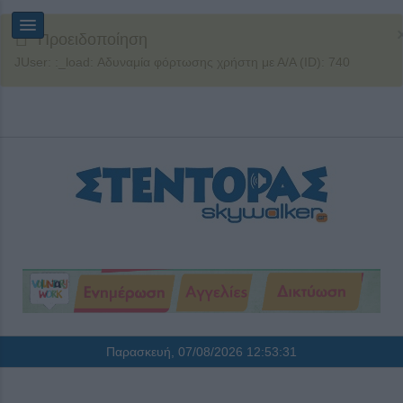
Προειδοποίηση
JUser: :_load: Αδυναμία φόρτωσης χρήστη με Α/Α (ID): 740
Παρασκευή, 07/08/2026
12:53:32