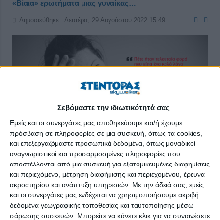
«Βίαια» ερωτήματα μιας γυναίκας…
Δημοσιεύθηκε : Δευτέρα, 29 Αυγούστου 2022 15:49
Σεβόμαστε την ιδιωτικότητά σας
Εμείς και οι συνεργάτες μας αποθηκεύουμε και/ή έχουμε
πρόσβαση σε πληροφορίες σε μια συσκευή, όπως τα cookies,
και επεξεργαζόμαστε προσωπικά δεδομένα, όπως μοναδικοί
αναγνωριστικοί και προσαρμοσμένες πληροφορίες που
αποστέλλονται από μια συσκευή για εξατομικευμένες διαφημίσεις
και περιεχόμενο, μέτρηση διαφήμισης και περιεχομένου, έρευνα
ακροατηρίου και ανάπτυξη υπηρεσιών.
Με την άδειά σας, εμείς
Πότε ήταν τελευταία φορά που είπα έναν καλό λόγο χωρίς
και οι συνεργάτες μας ενδέχεται να χρησιμοποιήσουμε ακριβή
«αλλά» στον εαυτό μου;
δεδομένα γεωγραφικής τοποθεσίας και ταυτοποίησης μέσω
Θα προτιμούσα να έχω δίκιο ή να είμαι χαρούμενη;
σάρωσης συσκευών. Μπορείτε να κάνετε κλικ για να συναινέσετε