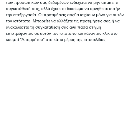
των προσωπικών σας δεδομένων ενδέχεται να μην απαιτεί τη
προγραμματισμός των καταβολών από τον e-ΕΦΚΑ και τη
συγκατάθεσή σας, αλλά έχετε το δικαίωμα να αρνηθείτε αυτήν
Δημόσια Υπηρεσία Απασχόλησης (ΔΥΠΑ) για την εβδομάδα
την επεξεργασία. Οι προτιμήσεις σαςθα ισχύουν μόνο για αυτόν
22-26 Αυγούστου. Συνολικά εκτιμάται ότι θα καταβληθούν
τον ιστότοπο. Μπορείτε να αλλάξετε τις προτιμήσεις σας ή να
ανακαλέσετε τη συγκατάθεσή σας ανά πάσα στιγμή
περί τα 646,3 εκατ. ευρώ σε πάνω από 1,2 εκατομμύρια
επιστρέφοντας σε αυτόν τον ιστότοπο και κάνοντας κλικ στο
δικαιούχους.
κουμπί "Απορρήτου" στο κάτω μέρος της ιστοσελίδας.
Ειδικότερα, όπως αναφέρεται σε ανακοίνωση του υπουργείου
Εργασίας και Κοινωνικών Υποθέσεων:
1. Από τον e-ΕΦΚΑ θα γίνουν, την περίοδο 22-26 Αυγούστου,
οι εξής καταβολές, στο πλαίσιο των τακτικών πληρωμών του
φορέα:
- Την Πέμπτη 25 Αυγούστου θα καταβληθούν 39 εκατ. ευρώ
σε 189.000 δικαιούχους για επικουρικές συντάξεις μηνός
Σεπτεμβρίου.
- Την Παρασκευή 26 Αυγούστου θα καταβληθούν 555 εκατ.
ευρώ για τις κύριες και τις επικουρικές συντάξεις Σεπτεμβρίου
975.000 συνταξιούχων που προέρχονται από τους τέως
φορείς ΟΑΕΕ, ΟΓΑ, ΝΑΤ, ΕΤΑΑ, ΕΤΑΤ, ΕΤΑΠ-ΜΜΕ και ΔΕΗ.
- Την επόμενη εβδομάδα, θα καταβληθούν επίσης 13,5 εκατ.