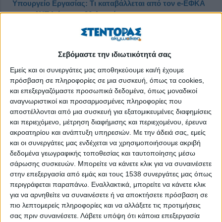
Υπουργείο Εργασίας: Τι καταβάλλεται από τον e-ΕΦΚΑ
και τη ΔΥΠΑ έως τις 26 Aυγούστου
Δημοσιεύθηκε : Δευτέρα, 22 Αυγούστου 2022 12:07
Σεβόμαστε την ιδιωτικότητά σας
Εμείς και οι συνεργάτες μας αποθηκεύουμε και/ή έχουμε
πρόσβαση σε πληροφορίες σε μια συσκευή, όπως τα cookies,
και επεξεργαζόμαστε προσωπικά δεδομένα, όπως μοναδικοί
αναγνωριστικοί και προσαρμοσμένες πληροφορίες που
αποστέλλονται από μια συσκευή για εξατομικευμένες διαφημίσεις
και περιεχόμενο, μέτρηση διαφήμισης και περιεχομένου, έρευνα
ακροατηρίου και ανάπτυξη υπηρεσιών.
Με την άδειά σας, εμείς
και οι συνεργάτες μας ενδέχεται να χρησιμοποιήσουμε ακριβή
δεδομένα γεωγραφικής τοποθεσίας και ταυτοποίησης μέσω
σάρωσης συσκευών. Μπορείτε να κάνετε κλικ για να συναινέσετε
στην επεξεργασία από εμάς και τους 1538 συνεργάτες μας όπως
περιγράφεται παραπάνω. Εναλλακτικά, μπορείτε να κάνετε κλικ
για να αρνηθείτε να συναινέσετε ή να αποκτήσετε πρόσβαση σε
Την έναρξη της καταβολής των κύριων και των επικουρικών
πιο λεπτομερείς πληροφορίες και να αλλάξετε τις προτιμήσεις
συντάξεων Σεπτεμβρίου, (με τη διαδικασία να ολοκληρώνεται
σας πριν συναινέσετε.
Λάβετε υπόψη ότι κάποια επεξεργασία
τη μεθεπόμενη εβδομάδα), περιλαμβάνει, μεταξύ άλλων, ο