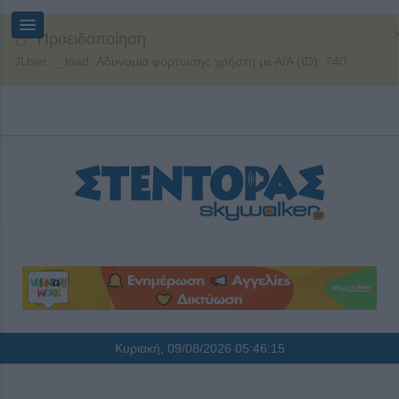
Προειδοποίηση
JUser: :_load: Αδυναμία φόρτωσης χρήστη με Α/Α (ID): 740
Κυριακή, 09/08/2026
05:46:16