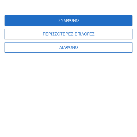
ΣΥΜΦΩΝΩ
ΠΕΡΙΣΣΟΤΕΡΕΣ ΕΠΙΛΟΓΕΣ
Facebook Social Comments
e-ΕΦΚΑ
καταβολές
ΔΥΠΑ
ΔΙΑΦΩΝΩ
Προηγούμενο
Επόμενο