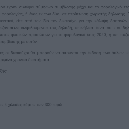
 που έχουν συνάψει σύμφωνο συμβίωσης μέχρι και το φορολογικό έτ
ς φορολογίας, ή ένας εκ των δύο, σε περίπτωση χωριστής δήλωσης. 
ιστικά, είτε από τον ίδιο τον δικαιούχο για την κάλυψη δαπανών
ρίζονται ως «ωφελούμενοί» του, δηλαδή, τα ενήλικα τέκνα του, που δη
ματος φυσικών προσώπων για το φορολογικό έτος 2020, ή ο/η σύζυ
συμβίωσης με αυτόν.
οίες οι δικαιούχοι θα μπορούν να αιτούνται την έκδοση των άυλων 
ριμένα χρονικά διαστήματα.
εξής:
ς 4 χιλιάδες κάρτες των 300 ευρώ