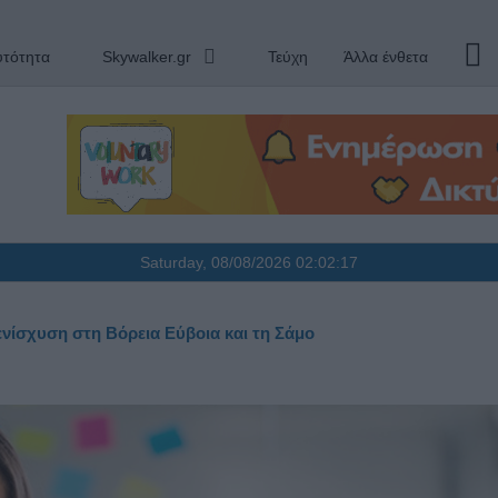
υτότητα
Skywalker.gr
Τεύχη
Άλλα ένθετα
Saturday, 08/08/2026
02:02:18
ενίσχυση στη Βόρεια Εύβοια και τη Σάμο