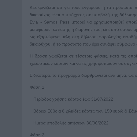
Διευκρινίζεται ότι για τους έγγαμους ή τα πρόσωπα
δικαιούχος είναι ο υπόχρεος σε υποβολή της δήλωση
Evia - Samos Pass μπορεί να χρησιμοποιηθεί αποκλε
μεταφοράς, εστίασης ή διαμονής του, είτε από όσους ο
ως εξαρτώμενα μέλη στη δήλωση φορολογίας εισοδή
δικαιούχου, ή το πρόσωπο που έχει συνάψει σύμφωνο 
Η δράση χωρίζεται σε τέσσερις φάσεις, κατά τις οπ
χρεωστικών καρτών και να τις χρησιμοποιούν σε συγκεκ
Ειδικότερα, το πρόγραμμα διαρθρώνεται ανά μήνα, ως 
Φάση 1:
Περίοδος χρήσης κάρτας έως 31/07/2022
Βόρεια Εύβοια 8 χιλιάδες κάρτες των 150 ευρώ & Σάμο
Ημέρα υποβολής αιτήσεων 30/06/2022
Φάση 2: