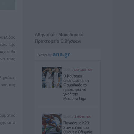
Αθηναϊκό - Μακεδονικό
οσελίδας
Πρακτορείο Ειδήσεων
μέσω της
ούχοι θα
 να τους
ληγείσες
κονομική
ράμματος
οχής από