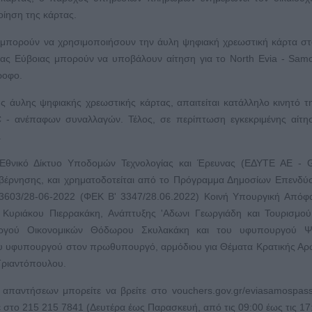
οίηση της κάρτας.
 δεν μπορούν να χρησιμοποιήσουν την άυλη ψηφιακή χρεωστική κάρτα σ
όρειας Εύβοιας μπορούν να υποβάλουν αίτηση για το North Evia - Sam
ροφο.
της άυλης ψηφιακής χρεωστικής κάρτας, απαιτείται κατάλληλο κινητό 
 - ανέπαφων συναλλαγών. Τέλος, σε περίπτωση εγκεκριμένης αίτη
.
Εθνικό Δίκτυο Υποδομών Τεχνολογίας και Έρευνας (ΕΔΥΤΕ ΑΕ - 
βέρνησης, και χρηματοδοτείται από το Πρόγραμμα Δημοσίων Επενδύ
. 3603/28-06-2022 (ΦΕΚ Β' 3347/28.06.2022) Κοινή Υπουργική Από
 Κυριάκου Πιερρακάκη, Ανάπτυξης 'Αδωνι Γεωργιάδη και Τουρισμού
υργού Οικονομικών Θόδωρου Σκυλακάκη και του υφυπουργού Ψ
ου υφυπουργού στον πρωθυπουργό, αρμόδιου για Θέματα Κρατικής Αρ
ριαντόπουλου.
παντήσεων μπορείτε να βρείτε στο vouchers.gov.gr/eviasamospass
ε στο 215 215 7841 (Δευτέρα έως Παρασκευή, από τις 09:00 έως τις 17