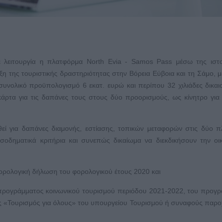
σε λειτουργία η πλατφόρμα North Evia - Samos Pass μέσω της ιστ
ξη της τουριστικής δραστηριότητας στην Βόρεια Εύβοια και τη Σάμο, 
συνολικό προϋπολογισμό 6 εκατ. ευρώ και περίπου 32 χιλιάδες δικαι
ρτα για τις δαπάνες τους στους δύο προορισμούς, ως κίνητρο για
εί για δαπάνες διαμονής, εστίασης, τοπικών μεταφορών στις δύο π
εισοδηματικά κριτήρια και συνεπώς δικαίωμα να διεκδικήσουν την οι
φορολογική δήλωση του φορολογικού έτους 2020 και
ου προγράμματος κοινωνικού τουρισμού περιόδου 2021-2022, του προγ
σης «Τουρισμός για όλους» του υπουργείου Τουρισμού ή συναφούς παρ
.