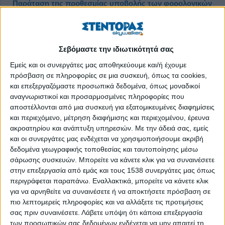
Παράταση της προθεσμίας υποβολής των φορολογικών
δηλώσεων
Δημοσιεύθηκε : Πέμπτη, 23 Ιουνίου 2022 12:08
Σεβόμαστε την ιδιωτικότητά σας
Εμείς και οι συνεργάτες μας αποθηκεύουμε και/ή έχουμε
πρόσβαση σε πληροφορίες σε μια συσκευή, όπως τα cookies,
και επεξεργαζόμαστε προσωπικά δεδομένα, όπως μοναδικοί
αναγνωριστικοί και προσαρμοσμένες πληροφορίες που
αποστέλλονται από μια συσκευή για εξατομικευμένες διαφημίσεις
και περιεχόμενο, μέτρηση διαφήμισης και περιεχομένου, έρευνα
ακροατηρίου και ανάπτυξη υπηρεσιών.
Με την άδειά σας, εμείς
και οι συνεργάτες μας ενδέχεται να χρησιμοποιήσουμε ακριβή
δεδομένα γεωγραφικής τοποθεσίας και ταυτοποίησης μέσω
σάρωσης συσκευών. Μπορείτε να κάνετε κλικ για να συναινέσετε
στην επεξεργασία από εμάς και τους 1538 συνεργάτες μας όπως
περιγράφεται παραπάνω. Εναλλακτικά, μπορείτε να κάνετε κλικ
για να αρνηθείτε να συναινέσετε ή να αποκτήσετε πρόσβαση σε
πιο λεπτομερείς πληροφορίες και να αλλάξετε τις προτιμήσεις
Την παράταση της προθεσμίας για την υποβολή των
σας πριν συναινέσετε.
Λάβετε υπόψη ότι κάποια επεξεργασία
φορολογικών δηλώσεων, έως τις 29 Ιουλίου, ανακοίνωσε πριν
των προσωπικών σας δεδομένων ενδέχεται να μην απαιτεί τη