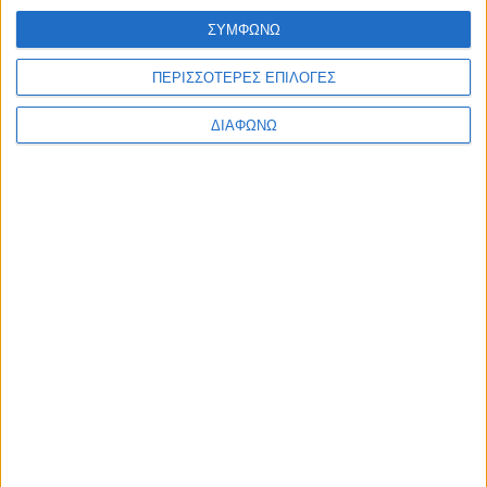
ΣΥΜΦΩΝΩ
Facebook Social Comments
ηλεκτρονική πλατφόρμα
φορολογικές δηλώσεις
παράταση
ΠΕΡΙΣΣΟΤΕΡΕΣ ΕΠΙΛΟΓΕΣ
Προηγούμενο
Επόμενο
ΔΙΑΦΩΝΩ