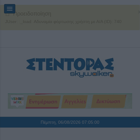
Προειδοποίηση
JUser: :_load: Αδυναμία φόρτωσης χρήστη με Α/Α (ID): 740
Πέμπτη, 06/08/2026
07:05:00