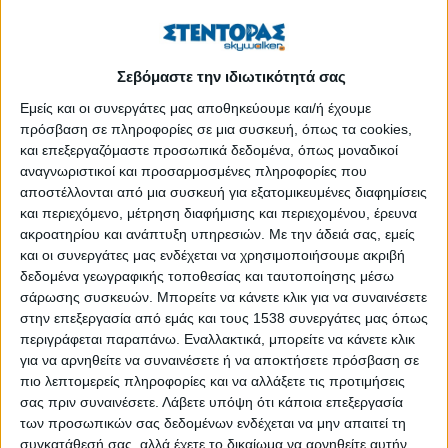
Οι δήμοι της Αττικής άνοιξαν κλιματιζόμενους χώρους
λόγω των υψηλών θερμοκρασιών
Δημοσιεύθηκε : Πέμπτη, 23 Ιουνίου 2022 12:05
Σεβόμαστε την ιδιωτικότητά σας
Εμείς και οι συνεργάτες μας αποθηκεύουμε και/ή έχουμε
πρόσβαση σε πληροφορίες σε μια συσκευή, όπως τα cookies,
και επεξεργαζόμαστε προσωπικά δεδομένα, όπως μοναδικοί
αναγνωριστικοί και προσαρμοσμένες πληροφορίες που
αποστέλλονται από μια συσκευή για εξατομικευμένες διαφημίσεις
και περιεχόμενο, μέτρηση διαφήμισης και περιεχομένου, έρευνα
ακροατηρίου και ανάπτυξη υπηρεσιών.
Με την άδειά σας, εμείς
και οι συνεργάτες μας ενδέχεται να χρησιμοποιήσουμε ακριβή
δεδομένα γεωγραφικής τοποθεσίας και ταυτοποίησης μέσω
σάρωσης συσκευών. Μπορείτε να κάνετε κλικ για να συναινέσετε
στην επεξεργασία από εμάς και τους 1538 συνεργάτες μας όπως
περιγράφεται παραπάνω. Εναλλακτικά, μπορείτε να κάνετε κλικ
για να αρνηθείτε να συναινέσετε ή να αποκτήσετε πρόσβαση σε
πιο λεπτομερείς πληροφορίες και να αλλάξετε τις προτιμήσεις
σας πριν συναινέσετε.
Λάβετε υπόψη ότι κάποια επεξεργασία
Επί ποδός βρίσκονται οι δήμοι της Αττικής ενόψει του πρώτου
των προσωπικών σας δεδομένων ενδέχεται να μην απαιτεί τη
ζεστού κύματος του καλοκαιριού, που ήδη έκανε την εμφάνισή
συγκατάθεσή σας, αλλά έχετε το δικαίωμα να αρνηθείτε αυτήν