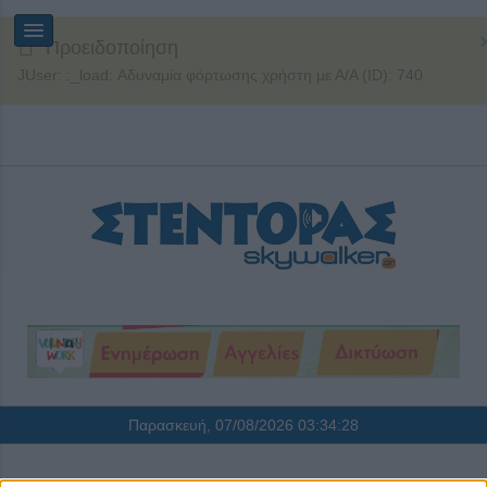
Προειδοποίηση
JUser: :_load: Αδυναμία φόρτωσης χρήστη με Α/Α (ID): 740
Παρασκευή, 07/08/2026
03:34:28