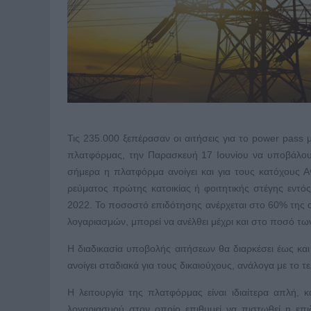
Τις 235.000 ξεπέρασαν οι αιτήσεις για το power pass
πλατφόρμας, την Παρασκευή 17 Ιουνίου να υποβάλου
σήμερα η πλατφόρμα ανοίγει και για τους κατόχους
ρεύματος πρώτης κατοικίας ή φοιτητικής στέγης εντ
2022. Το ποσοστό επιδότησης ανέρχεται στο 60% της α
λογαριασμών, μπορεί να ανέλθει μέχρι και στο ποσό τω
Η διαδικασία υποβολής αιτήσεων θα διαρκέσει έως και 
ανοίγει σταδιακά για τους δικαιούχους, ανάλογα με το 
H λειτουργία της πλατφόρμας είναι ιδιαίτερα απλή, 
λογαριασμού στον οποίο επιθυμεί να πιστωθεί η επ