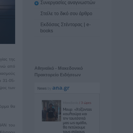
Συνεργασίες αναγνωστών
Στείλε το δικό σου άρθρο
Εκδόσεις Στέντορας | e-
books
γίας της
 ενώ από
Αθηναϊκό - Μακεδονικό
ριασμούς
Πρακτορείο Ειδήσεων
ι 31-05-
ύψος των
φόρμα θα
IBAN του
 Κέντρου