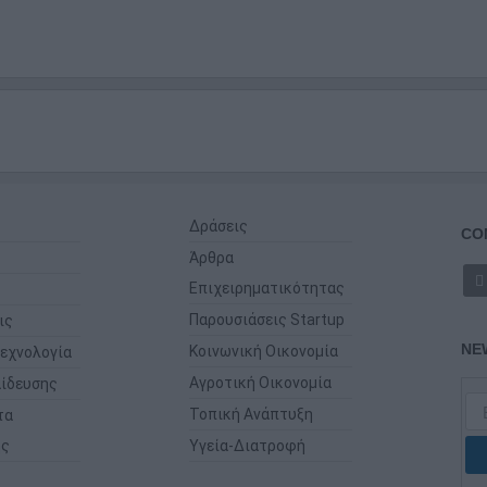
Δράσεις
CO
Άρθρα
Επιχειρηματικότητας
Παρουσιάσεις Startup
ις
NE
Κοινωνική Οικονομία
εχνολογία
Αγροτική Οικονομία
ίδευσης
Τοπική Ανάπτυξη
τα
ης
Υγεία-Διατροφή