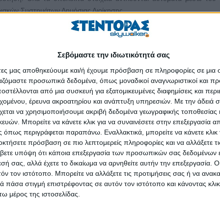
οριακών Συστημάτων Δημόσιας Διοίκησης.
κούς του στο Taxisnet και επιβεβαιώνει ότι τα στοιχεία του (ονοματ
Σεβόμαστε την ιδιωτικότητά σας
άτες μας αποθηκεύουμε και/ή έχουμε πρόσβαση σε πληροφορίες σε μια
ει αίτηση για τον ίδιο ή για προστατευόμενο μέλος της οικογένειάς του.
ργαζόμαστε προσωπικά δεδομένα, όπως μοναδικοί αναγνωριστικοί και 
στέλλονται από μια συσκευή για εξατομικευμένες διαφημίσεις και περ
ικίας ανά μήνα (διεύθυνση και αριθμός παροχής). Τα στοιχεία αυτά ο δι
εχομένου, έρευνα ακροατηρίου και ανάπτυξη υπηρεσιών.
Με την άδειά σα
χεται να χρησιμοποιήσουμε ακριβή δεδομένα γεωγραφικής τοποθεσίας 
ών. Μπορείτε να κάνετε κλικ για να συναινέσετε στην επεξεργασία απ
 όπως περιγράφεται παραπάνω. Εναλλακτικά, μπορείτε να κάνετε κλικ γ
οκτήσετε πρόσβαση σε πιο λεπτομερείς πληροφορίες και να αλλάξετε τι
πλατφόρμας «Δήλωση Κύριας Κατοικίας για Power
βετε υπόψη ότι κάποια επεξεργασία των προσωπικών σας δεδομένων ε
), η οποία έχει υλοποιηθεί από την ΑΑΔΕ. Ο πολίτης μπορεί να μεταφερ
εσή σας, αλλά έχετε το δικαίωμα να αρνηθείτε αυτήν την επεξεργασία. 
ντας κλικ στο σχετικό πεδίο που εμφανίζεται κάτω από τα στοιχεί
τόν τον ιστότοπο. Μπορείτε να αλλάξετε τις προτιμήσεις σας ή να ανακα
 πάσα στιγμή επιστρέφοντας σε αυτόν τον ιστότοπο και κάνοντας κλι
μα της ΑΑΔΕ καταχωρίζονται αμέσως. Έτσι, αφού ο δικαιούχος συμπλη
ω μέρος της ιστοσελίδας.
ι στην πλατφόρμα του Power Pass και να ολοκληρώσει την αίτησή του.
 πολίτης να συμπληρώσει το e-mail του, το IBAN και το όνομα του τρ