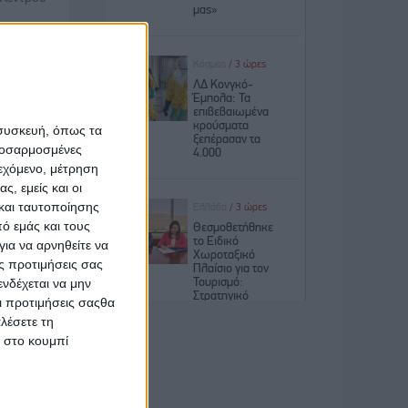
επώνυμο,
 συσκευή, όπως τα
προσαρμοσμένες
ιεχόμενο, μέτρηση
καιούχος
ς, εμείς και οι
και ταυτοποίησης
ό εμάς και τους
ια να αρνηθείτε να
ς προτιμήσεις σας
 Pass»
νδέχεται να μην
θεί στην
Οι προτιμήσεις σαςθα
α πρώτης
λέσετε τη
κ στο κουμπί
ρώσει τα
απεζικού