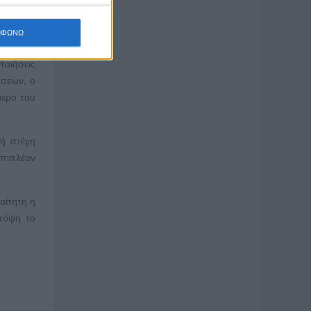
ΜΦΩΝΩ
ποιήσεις
ήσεων, ο
μερο του
κή στέγη
επιπλέον
αίτητη η
πόψη το