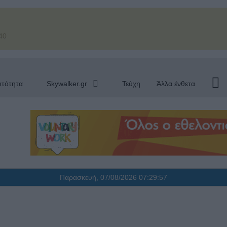
40
υτότητα
Skywalker.gr
Τεύχη
Άλλα ένθετα
Παρασκευή, 07/08/2026
07:29:58