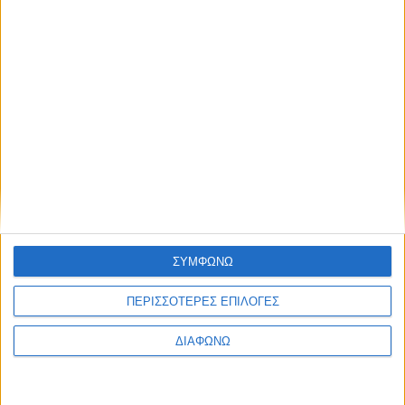
Facebook Social Comments
covid-19
self test
Προηγούμενο
Επόμενο
ΣΥΜΦΩΝΩ
ΠΕΡΙΣΣΟΤΕΡΕΣ ΕΠΙΛΟΓΕΣ
ΔΙΑΦΩΝΩ