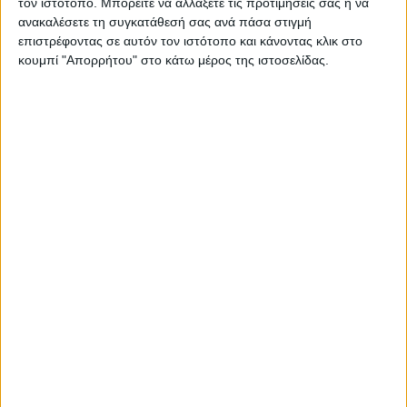
τον ιστότοπο. Μπορείτε να αλλάξετε τις προτιμήσεις σας ή να
εκπαιδευτικοί, θα προμηθεύονται τρία δωρεάν
ανακαλέσετε τη συγκατάθεσή σας ανά πάσα στιγμή
αυτοδιαγνωστικά (self) τεστ από τα φαρμακεία, προκειμένου να
επιστρέφοντας σε αυτόν τον ιστότοπο και κάνοντας κλικ στο
καλύψουν τις ανάγκες ελέγχου των ημερών από 4 Απριλίου
κουμπί "Απορρήτου" στο κάτω μέρος της ιστοσελίδας.
έως και 15 Απριλίου και για την επιστροφή από τις διακοπές
του Πάσχα.
Από την ερχόμενη εβδομάδα μαθητές και εμβολιασμένοι
εκπαιδευτικοί θα εισέρχονται στις σχολικές τάξεις έχοντας
υποβληθεί σε έναν αυτοδιαγνωστικό έλεγχο εβδομαδιαίως, αντί
για δυο που ισχύει μέχρι τώρα, ο οποίος θα πραγματοποιείται
έως και 24 ώρες πριν από την προσέλευση στο σχολείο την
Τρίτη.
ΑΠΕ-ΜΠΕ
Share this post