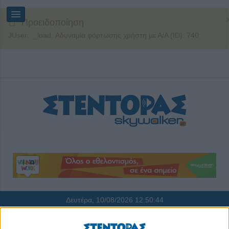
Προειδοποίηση
JUser: :_load: Αδυναμία φόρτωσης χρήστη με Α/Α (ID): 740
Δευτέρα, 10/08/2026
12:50:44