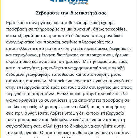
Από σήμερα η διάθεση self-test για μαθητές και
εμβολιασμένους εκπαιδευτικούς από τα φαρμακεία
Σεβόμαστε την ιδιωτικότητά σας
Δημοσιεύθηκε : Τετάρτη, 30 Μαρτίου 2022 10:55
Εμείς και οι συνεργάτες μας αποθηκεύουμε και/ή έχουμε
πρόσβαση σε πληροφορίες σε μια συσκευή, όπως τα cookies,
και επεξεργαζόμαστε προσωπικά δεδομένα, όπως μοναδικοί
αναγνωριστικοί και προσαρμοσμένες πληροφορίες που
αποστέλλονται από μια συσκευή για εξατομικευμένες διαφημίσεις
και περιεχόμενο, μέτρηση διαφήμισης και περιεχομένου, έρευνα
ακροατηρίου και ανάπτυξη υπηρεσιών.
Με την άδειά σας, εμείς
και οι συνεργάτες μας ενδέχεται να χρησιμοποιήσουμε ακριβή
δεδομένα γεωγραφικής τοποθεσίας και ταυτοποίησης μέσω
σάρωσης συσκευών. Μπορείτε να κάνετε κλικ για να συναινέσετε
στην επεξεργασία από εμάς και τους 1538 συνεργάτες μας όπως
περιγράφεται παραπάνω. Εναλλακτικά, μπορείτε να κάνετε κλικ
για να αρνηθείτε να συναινέσετε ή να αποκτήσετε πρόσβαση σε
πιο λεπτομερείς πληροφορίες και να αλλάξετε τις προτιμήσεις
σας πριν συναινέσετε.
Λάβετε υπόψη ότι κάποια επεξεργασία
των προσωπικών σας δεδομένων ενδέχεται να μην απαιτεί τη
συγκατάθεσή σας, αλλά έχετε το δικαίωμα να αρνηθείτε αυτήν
Από σήμερα, 30 Μαρτίου, έως και την Τρίτη 5 Απριλίου, οι
την επεξεργασία. Οι προτιμήσεις σαςθα ισχύουν μόνο για αυτόν
μαθητές όλων των βαθμίδων, καθώς και οι εμβολιασμένοι