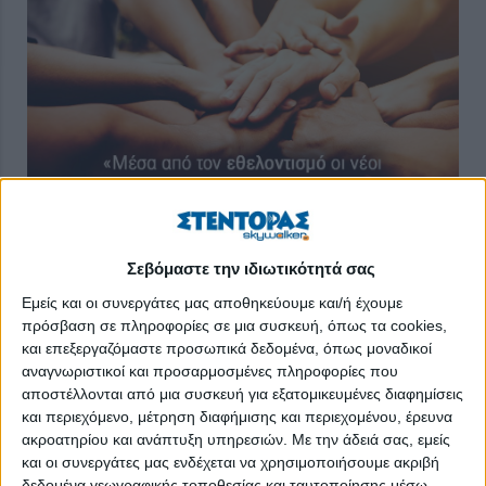
Σεβόμαστε την ιδιωτικότητά σας
Εμείς και οι συνεργάτες μας αποθηκεύουμε και/ή έχουμε
Όλο και περισσότεροι νέοι συμμετέχουν εθελοντικά σε
πρόσβαση σε πληροφορίες σε μια συσκευή, όπως τα cookies,
διάφορες δράσεις που απλώνονται στον κοινωνικό ιστό και
και επεξεργαζόμαστε προσωπικά δεδομένα, όπως μοναδικοί
σχετίζονται με την καθημερινότητα πολλών ανθρώπων. Για
αναγνωριστικοί και προσαρμοσμένες πληροφορίες που
παράδειγμα, εθελοντές προσφέρουν τις υπηρεσίες τους σε
αποστέλλονται από μια συσκευή για εξατομικευμένες διαφημίσεις
περιβαλλοντικές δράσεις με δενδροφυτεύσεις ή καθαρισμό
και περιεχόμενο, μέτρηση διαφήμισης και περιεχομένου, έρευνα
ακροατηρίου και ανάπτυξη υπηρεσιών.
Με την άδειά σας, εμείς
παραλιών και ρεμάτων, στη φροντίδα αδέσποτων ζώων, σε
και οι συνεργάτες μας ενδέχεται να χρησιμοποιήσουμε ακριβή
κοινωνικές δομές, όπως τα κοινωνικά φροντιστήρια.
δεδομένα γεωγραφικής τοποθεσίας και ταυτοποίησης μέσω