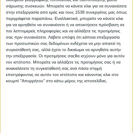
σάρωσης συσκευών. Μπορείτε να κάνετε κλικ για να συναινέσετε
Τα οφέλη του εθελοντισμού για τους νέους είναι ποικίλα και
στην επεξεργασία από εμάς και τους 1538 συνεργάτες μας όπως
ιδιαίτερα σημαντικά, όχι μόνο για τους ίδιους, αλλά και για την
περιγράφεται παραπάνω. Εναλλακτικά, μπορείτε να κάνετε κλικ
κοινωνία, καθώς οι πράξεις των εθελοντών καλύπτουν
για να αρνηθείτε να συναινέσετε ή να αποκτήσετε πρόσβαση σε
κοινωνικές ανάγκες και βελτιώνουν την ποιότητα ζωής. Η
πιο λεπτομερείς πληροφορίες και να αλλάξετε τις προτιμήσεις
ανιδιοτελής προσφορά μέσω του εθελοντισμού είναι ίσως το
σας πριν συναινέσετε.
Λάβετε υπόψη ότι κάποια επεξεργασία
αντίδοτο και η απάντηση στην κυρίαρχη τάση των ΜΜΕ και
των προσωπικών σας δεδομένων ενδέχεται να μην απαιτεί τη
των κοινωνικών δικτύων, όπου χρήμα, αψεγάδιαστη εμφάνιση
συγκατάθεσή σας, αλλά έχετε το δικαίωμα να αρνηθείτε αυτήν
την επεξεργασία. Οι προτιμήσεις σαςθα ισχύουν μόνο για αυτόν
και αναγνωρισιμότητα προβάλλονται ως μοναδικά συστατικά
τον ιστότοπο. Μπορείτε να αλλάξετε τις προτιμήσεις σας ή να
ανθρώπινης ευτυχίας.
ανακαλέσετε τη συγκατάθεσή σας ανά πάσα στιγμή
επιστρέφοντας σε αυτόν τον ιστότοπο και κάνοντας κλικ στο
Κι όμως! Σε ψυχολογικό επίπεδο ο εθελοντισμός οδηγεί τους
κουμπί "Απορρήτου" στο κάτω μέρος της ιστοσελίδας.
νέους, που αγωνιούν για το μέλλον τους μέσα σε έναν κυκεώνα
προβλημάτων της σύγχρονης εποχής (κρίση αξιών, οικονομική
και υγειονομική κρίση), σε συναισθηματική ανάταση. Η
προσφορά των νέων χωρίς την προσμονή οιουδήποτε
οικονομικού ή άλλου υλικού ανταλλάγματος, παρά μόνον της
ηθικής ικανοποίησης, τους γεμίζει αισθήματα ευφορίας και
πληρότητας. Η ανταμοιβή για την ανιδιοτελή προσφορά τους
είναι το χαμόγελο και η ευχαρίστηση όσων βοήθησαν αλλά και