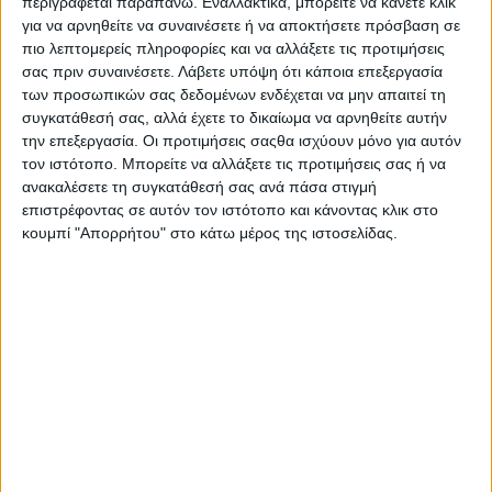
περιγράφεται παραπάνω. Εναλλακτικά, μπορείτε να κάνετε κλικ
Οκτωβρίου η ΕΛ.ΑΣ. στην Αθήνα λόγω των εκδηλώσεων για
για να αρνηθείτε να συναινέσετε ή να αποκτήσετε πρόσβαση σε
την τελετή παράδοσης-παραλαβής της Ολυμπιακής Φλόγας
πιο λεπτομερείς πληροφορίες και να αλλάξετε τις προτιμήσεις
για τους Χειμερινούς Ολυμπιακούς Αγώνες «Πεκίνο 2022» στο
σας πριν συναινέσετε.
Λάβετε υπόψη ότι κάποια επεξεργασία
Παναθηναϊκό Στάδιο.
των προσωπικών σας δεδομένων ενδέχεται να μην απαιτεί τη
συγκατάθεσή σας, αλλά έχετε το δικαίωμα να αρνηθείτε αυτήν
Ειδικότερα, στις ακόλουθες οδούς και λεωφόρους περιοχής
την επεξεργασία. Οι προτιμήσεις σαςθα ισχύουν μόνο για αυτόν
Δήμου Αθηναίων δεν θα επιτρέπεται η κυκλοφορία και η στάση
τον ιστότοπο. Μπορείτε να αλλάξετε τις προτιμήσεις σας ή να
και στάθμευση οχημάτων ως εξής:
ανακαλέσετε τη συγκατάθεσή σας ανά πάσα στιγμή
επιστρέφοντας σε αυτόν τον ιστότοπο και κάνοντας κλικ στο
- Κατά τις ώρες 06:00 έως 13:00: Κατά μήκος της οδού
κουμπί "Απορρήτου" στο κάτω μέρος της ιστοσελίδας.
Αρχιμήδους, στο τμήμα της από την οδό Κλειτομάχου έως την
οδό Αντιφώντος.
- Κατά τις ώρες 12:00 έως 13:00: Κατά μήκος της Λ. Βασ.
Κωνσταντίνου, στο τμήμα της από τη συμβολή της με τη Λ.
Βασ. Σοφίας έως τη συμβολή της με την οδό Αρδηττού, και στα
δύο ρεύματα κυκλοφορίας και κατά μήκος της οδού Αρδηττού,
καθ' όλο το μήκος της και στα δύο ρεύματα κυκλοφορίας.
Για την καλύτερη εξυπηρέτησή τους παρακαλούνται όπως οι