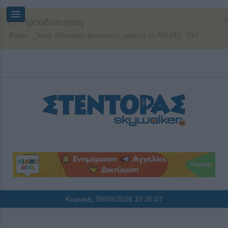
Προειδοποίηση
JUser: :_load: Αδυναμία φόρτωσης χρήστη με Α/Α (ID): 740
Κυριακή, 09/08/2026
10:35:07