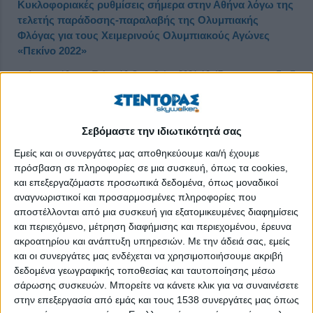
Κυκλοφοριακές ρυθμίσεις σήμερα στην Αθήνα λόγω της
τελετής παράδοσης-παραλαβής της Ολυμπιακής
Φλόγας για τους Χειμερινούς Ολυμπιακούς Αγώνες
«Πεκίνο 2022»
Δημοσιεύθηκε : Τρίτη, 19 Οκτωβρίου 2021 10:47
Σεβόμαστε την ιδιωτικότητά σας
Εμείς και οι συνεργάτες μας αποθηκεύουμε και/ή έχουμε
πρόσβαση σε πληροφορίες σε μια συσκευή, όπως τα cookies,
και επεξεργαζόμαστε προσωπικά δεδομένα, όπως μοναδικοί
αναγνωριστικοί και προσαρμοσμένες πληροφορίες που
αποστέλλονται από μια συσκευή για εξατομικευμένες διαφημίσεις
και περιεχόμενο, μέτρηση διαφήμισης και περιεχομένου, έρευνα
ακροατηρίου και ανάπτυξη υπηρεσιών.
Με την άδειά σας, εμείς
και οι συνεργάτες μας ενδέχεται να χρησιμοποιήσουμε ακριβή
δεδομένα γεωγραφικής τοποθεσίας και ταυτοποίησης μέσω
σάρωσης συσκευών. Μπορείτε να κάνετε κλικ για να συναινέσετε
στην επεξεργασία από εμάς και τους 1538 συνεργάτες μας όπως
Σε κυκλοφοριακές ρυθμίσεις θα προχωρήσει αύριο Τρίτη 19