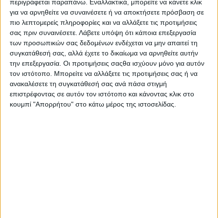
περιγράφεται παραπάνω. Εναλλακτικά, μπορείτε να κάνετε κλικ
καταβολής κύριων και επικουρικών συντάξεων μηνός
για να αρνηθείτε να συναινέσετε ή να αποκτήσετε πρόσβαση σε
Οκτωβρίου περιλαμβάνεται μεταξύ των προγραμματισμένων
πιο λεπτομερείς πληροφορίες και να αλλάξετε τις προτιμήσεις
πληρωμών από τον e-ΕΦΚΑ και τον ΟΑΕΔ για την εβδομάδα
σας πριν συναινέσετε.
Λάβετε υπόψη ότι κάποια επεξεργασία
20-24 Σεπτεμβρίου.
των προσωπικών σας δεδομένων ενδέχεται να μην απαιτεί τη
συγκατάθεσή σας, αλλά έχετε το δικαίωμα να αρνηθείτε αυτήν
Όπως αναφέρεται σε ανακοίνωση του υπουργείου Εργασίας
την επεξεργασία. Οι προτιμήσεις σαςθα ισχύουν μόνο για αυτόν
και Κοινωνικών Υποθέσεων, θα καταβληθούν συνολικά περί τα
τον ιστότοπο. Μπορείτε να αλλάξετε τις προτιμήσεις σας ή να
568 εκατ. ευρώ σε 1.139.841 δικαιούχους.
ανακαλέσετε τη συγκατάθεσή σας ανά πάσα στιγμή
επιστρέφοντας σε αυτόν τον ιστότοπο και κάνοντας κλικ στο
Ειδικότερα:
κουμπί "Απορρήτου" στο κάτω μέρος της ιστοσελίδας.
Από το υπουργείο Εργασίας και Κοινωνικών Υποθέσεων θα
πραγματοποιηθούν πληρωμές σε θέατρα και
κινηματογράφους.
Από τον e-ΕΦΚΑ την περίοδο 20-24 Σεπτεμβρίου θα γίνουν
οι ακόλουθες καταβολές στο πλαίσιο των τακτικών
πληρωμών του φορέα:
- 505 εκατ. ευρώ θα καταβληθούν την Παρασκευή 24
Σεπτεμβρίου για την καταβολή κύριων και επικουρικών