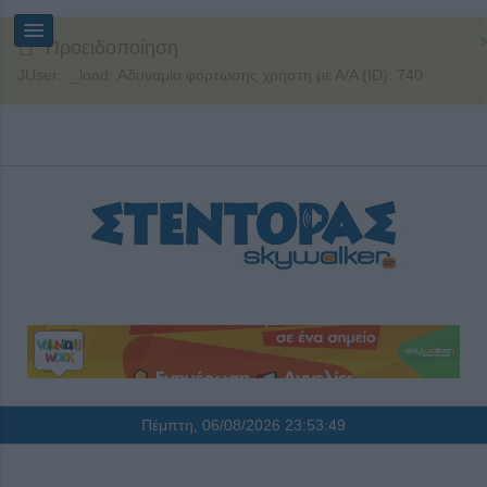
Προειδοποίηση
JUser: :_load: Αδυναμία φόρτωσης χρήστη με Α/Α (ID): 740
Πέμπτη, 06/08/2026
23:53:49