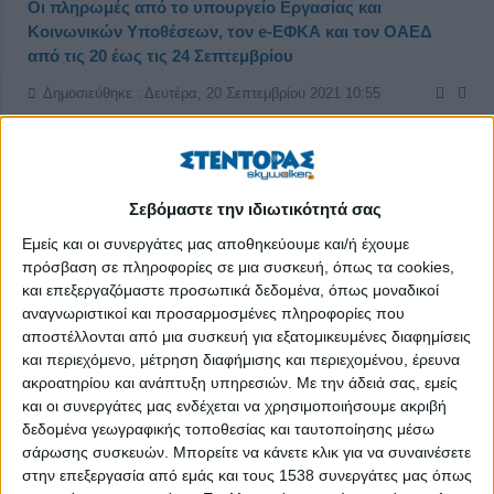
Οι πληρωμές από το υπουργείο Εργασίας και
Κοινωνικών Υποθέσεων, τον e-ΕΦΚΑ και τον ΟΑΕΔ
από τις 20 έως τις 24 Σεπτεμβρίου
Δημοσιεύθηκε : Δευτέρα, 20 Σεπτεμβρίου 2021 10:55
Σεβόμαστε την ιδιωτικότητά σας
Εμείς και οι συνεργάτες μας αποθηκεύουμε και/ή έχουμε
πρόσβαση σε πληροφορίες σε μια συσκευή, όπως τα cookies,
και επεξεργαζόμαστε προσωπικά δεδομένα, όπως μοναδικοί
αναγνωριστικοί και προσαρμοσμένες πληροφορίες που
αποστέλλονται από μια συσκευή για εξατομικευμένες διαφημίσεις
και περιεχόμενο, μέτρηση διαφήμισης και περιεχομένου, έρευνα
ακροατηρίου και ανάπτυξη υπηρεσιών.
Με την άδειά σας, εμείς
και οι συνεργάτες μας ενδέχεται να χρησιμοποιήσουμε ακριβή
δεδομένα γεωγραφικής τοποθεσίας και ταυτοποίησης μέσω
σάρωσης συσκευών. Μπορείτε να κάνετε κλικ για να συναινέσετε
στην επεξεργασία από εμάς και τους 1538 συνεργάτες μας όπως
Η έναρξη την Παρασκευή 24 Σεπτεμβρίου της διαδικασίας