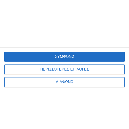
Φωτογραφία από <a
href=
https://pixabay.com/el/users/hafteh7-3806658/?
utm_source=link-
attribution&amp;utm_medium=referral&amp;utm_campaign=imag
από το <a href=
https://pixabay.com/el/?utm_source=link-
attribution&amp;utm_medium=referral&amp;utm_campaign=imag
Share this post
ΣΥΜΦΩΝΩ
ΠΕΡΙΣΣΟΤΕΡΕΣ ΕΠΙΛΟΓΕΣ
ΔΙΑΦΩΝΩ
Facebook Social Comments
Μίκης Θεοδωράκης
κηδεία
ΑΝΕΚ LINES – BLUE STAR FERRIES