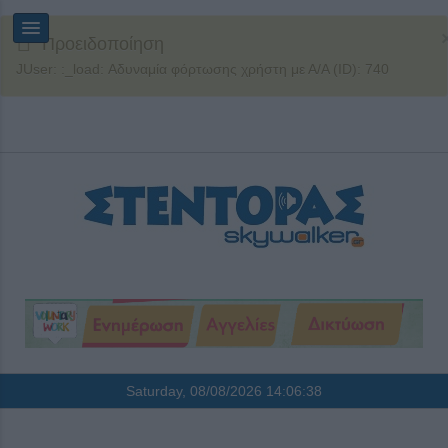
Προειδοποίηση
JUser: :_load: Αδυναμία φόρτωσης χρήστη με Α/Α (ID): 740
Saturday, 08/08/2026
14:06:38