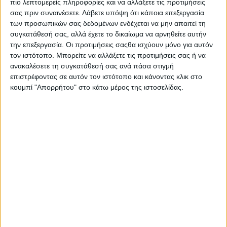
ΔΕΛΤΙΟ ΤΥΠΟΥ
πιο λεπτομερείς πληροφορίες και να αλλάξετε τις προτιμήσεις
σας πριν συναινέσετε.
Λάβετε υπόψη ότι κάποια επεξεργασία
των προσωπικών σας δεδομένων ενδέχεται να μην απαιτεί τη
συγκατάθεσή σας, αλλά έχετε το δικαίωμα να αρνηθείτε αυτήν
Έχοντας ταξιδέψει με την μουσική του σε όλα τα μήκη και τα
την επεξεργασία. Οι προτιμήσεις σαςθα ισχύουν μόνο για αυτόν
πλάτη της Οικουμένης, ο
Μίκης Θεοδωράκης
, την
Τετάρτη 8
τον ιστότοπο. Μπορείτε να αλλάξετε τις προτιμήσεις σας ή να
Σεπτεμβρίου 2021
, θα αναχωρήσει για το
“τελευταίο ταξίδι”
ανακαλέσετε τη συγκατάθεσή σας ανά πάσα στιγμή
με προορισμό τα
Χανιά
.
επιστρέφοντας σε αυτόν τον ιστότοπο και κάνοντας κλικ στο
κουμπί "Απορρήτου" στο κάτω μέρος της ιστοσελίδας.
Ο “Ουρανομήκης” Μίκης, όπως εύστοχα “βάφτισε” τον
Θεοδωράκη ο εκ των ιδρυτών της ΑΝΕΚ LINES μακαριστός
Ειρηναίος, ευλογημένος από τις “Μούσες” μουσικός ηγέτης,
φλογερός αγωνιστής, οικουμενικός εργάτης της ειρήνης και της
αδελφοσύνης, μεγαλοφυής δημιουργικός “έφηβος” μέχρι
τέλους, τραγουδήθηκε με πάθος όσο ελάχιστοι.
H Κοινοπραξία
ΑΝΕΚ
LINES – BLUE STAR FERRIES
σε μία
συμβολική κίνηση, τιμής ένεκεν, στον μεγάλο απόντα, δίνει την
δυνατότητα σε όλους όσους αγάπησαν τον Μίκη, και μπορούν,
να ταξιδέψουν
δωρεάν
, την
Τετάρτη 8/9 από Πειραιά προς
Σούδα
και δωρεάν να επιστρέψουν την
Πέμπτη 9/9,
σε θέσεις