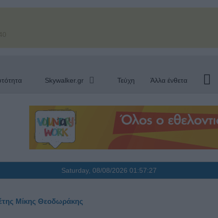
40
υτότητα
Skywalker.gr
Τεύχη
Άλλα ένθετα
Saturday, 08/08/2026
01:57:28
θέτης Μίκης Θεοδωράκης