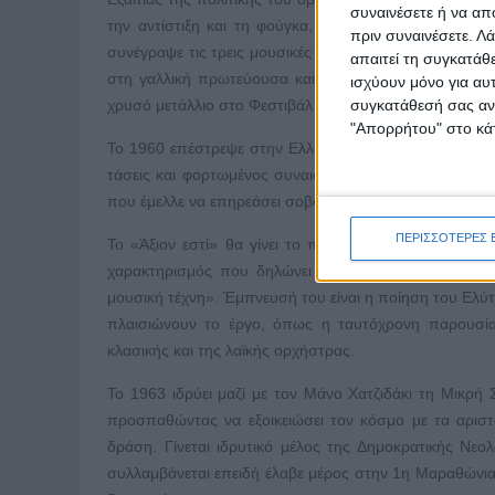
συναινέσετε ή να απ
την αντίστιξη και τη φούγκα, γεγονός που συνέβη τ
πριν συναινέσετε.
Λά
συνέγραψε τις τρεις μουσικές μπαλέτου «Αντιγόνη», «L
απαιτεί τη συγκατάθ
στη γαλλική πρωτεύουσα και στο Λονδίνο, ενώ την ίδ
ισχύουν μόνο για αυ
συγκατάθεσή σας ανά
χρυσό μετάλλιο στο Φεστιβάλ της Μόσχας για την «Πρώ
"Απορρήτου" στο κάτ
Το 1960 επέστρεψε στην Ελλάδα. Ήδη από το Παρίσι είχ
τάσεις και φορτωμένος συναισθηματισμό, λυρισμό και
που έμελλε να επηρεάσει σοβαρά την εξέλιξη της ελληνι
ΠΕΡΙΣΣΟΤΕΡΕΣ 
Το «Άξιον εστί» θα γίνει το πρώτο μεγάλο έργο του 
χαρακτηρισμός που δηλώνει «όχι τόσο τη χρονική α
μουσική τέχνη». Έμπνευσή του είναι η ποίηση του Ελύτη
πλαισιώνουν το έργο, όπως η ταυτόχρονη παρουσία
κλασικής και της λαϊκής ορχήστρας.
Το 1963 ιδρύει μαζί με τον Μάνο Χατζιδάκι τη Μικρή
προσπαθώντας να εξοικειώσει τον κόσμο με τα αριστ
δράση. Γίνεται ιδρυτικό μέλος της Δημοκρατικής Νεο
συλλαμβάνεται επειδή έλαβε μέρος στην 1η Μαραθώνια 