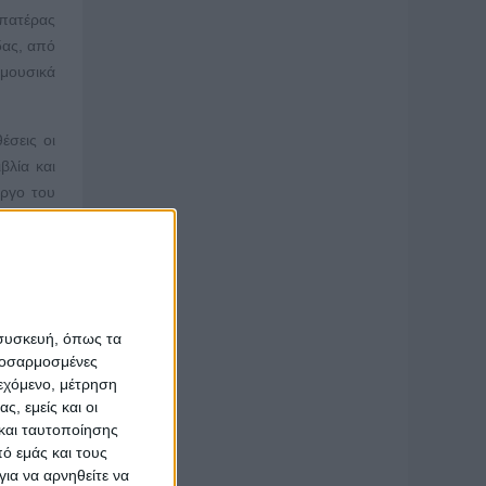
 πατέρας
δας, από
 μουσικά
έσεις οι
βλία και
έργο του
μβάνεται
σική. Ως
ια βιολί
 συσκευή, όπως τα
Τον ίδιο
προσαρμοσμένες
ς, καθώς
ιεχόμενο, μέτρηση
αράνομος
ς, εμείς και οι
αφέρεται
και ταυτοποίησης
ό εμάς και τους
ια να αρνηθείτε να
αρμονία,