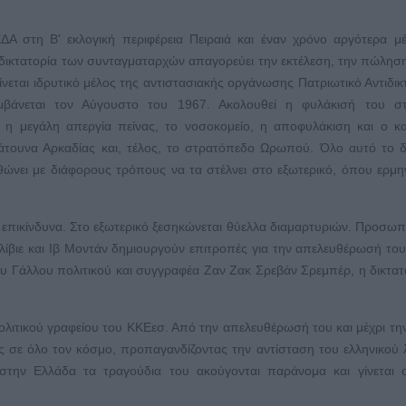
Α στη Β' εκλογική περιφέρεια Πειραιά και έναν χρόνο αργότερα μ
 δικτατορία των συνταγματαρχών απαγορεύει την εκτέλεση, την πώληση
ίνεται ιδρυτικό μέλος της αντιστασιακής οργάνωσης Πατριωτικό Αντιδικ
άνεται τον Αύγουστο του 1967. Ακολουθεί η φυλάκισή του σ
 μεγάλη απεργία πείνας, το νοσοκομείο, η αποφυλάκιση και ο κα
 Ζάτουνα Αρκαδίας και, τέλος, το στρατόπεδο Ωρωπού. Όλο αυτό το 
ώνει με διάφορους τρόπους να τα στέλνει στο εξωτερικό, όπου ερμη
 επικίνδυνα. Στο εξωτερικό ξεσηκώνεται θύελλα διαμαρτυριών. Προσωπ
ίβιε και Ιβ Μοντάν δημιουργούν επιτροπές για την απελευθέρωσή του.
ου Γάλλου πολιτικού και συγγραφέα Ζαν Ζακ Σρεβάν Σρεμπέρ, η δικτατ
πολιτικού γραφείου του ΚΚΕεσ. Από την απελευθέρωσή του και μέχρι τ
ες σε όλο τον κόσμο, προπαγανδίζοντας την αντίσταση του ελληνικού 
 στην Ελλάδα τα τραγούδια του ακούγονται παράνομα και γίνεται 