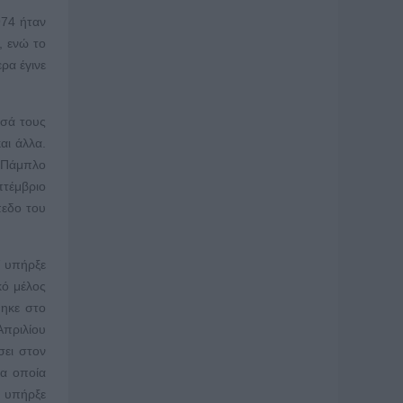
974 ήταν
, ενώ το
ρα έγινε
εσά τους
αι άλλα.
 Πάμπλο
πτέμβριο
πεδο του
7 υπήρξε
κό μέλος
θηκε στο
Απριλίου
σει στον
τα οποία
0 υπήρξε