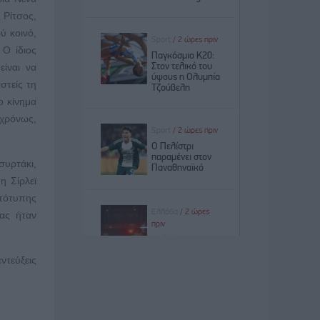
 Ρίτσος,
ύ κοινό,
 Ο ίδιος
ίναι να
στείς τη
ο κίνημα
γχρόνως,
συρτάκι,
η Σίρλεϊ
ωτότυπης
ίας ήταν
ντεύξεις