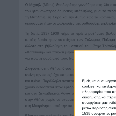
Ο Μιχαήλ (Μίκης) Θεοδωράκης γεννήθηκε στη Χίο στι
του ήταν ανώτερος δημόσιος υπάλληλος, γι' αυτό πέρασ
τη Μυτιλήνη, τη Σύρο και την Αθήνα έως τα Ιωάννινα,
ακούσματα ήταν οι ψαλμωδίες της ορθόδοξης εκκλησίας
Τη διετία 1937-1939 πήρε τα πρώτα μαθήματα βιολιο
οποίες βασίστηκαν σε στίχους των Σολωμού, Παλαμά, 
άλλοτε στη βιβλιοθήκη του σπιτιού του. Στην Τρίπολη
«Κασσιανή» και παίρνει μέρος στην αντίσταση κατά 
για πρώτη φορά από τους Ιταλούς και βασανίζεται.
Διαφεύγει στην Αθήνα, όπου το 1943 ξεκινά μουσικές σ
εκείνη την εποχή έχει επηρεαστεί από τη βυζαντινή μουσ
Εμείς και οι συνεργ
και πιάνο. Παράλληλα αναπτύσσει αντιστασιακή δράση. 
cookies, και επεξε
χρόνο εντάσσεται στον εφεδρικό ΕΛΑΣ Αθηνών και λαμ
πληροφορίες που απο
και στα Δεκεμβριανά. Λόγω των προοδευτικών του ιδε
διαφήμισης και περι
στην Αθήνα χωρίς να σταματήσει την επαναστατική του
συνεργάτες μας ενδέ
στη Μακρόνησο, από την οποία απολύεται τον Αύγουστ
μέσω σάρωσης συσκευ
1538 συνεργάτες μας
Εξαιτίας της πολιτικής του δράσης και των διώξεων 