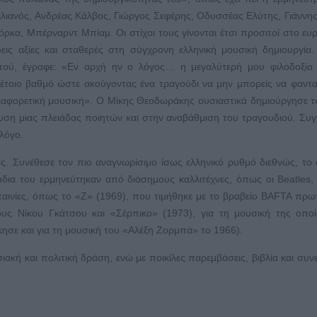
ελιανός, Ανδρέας Κάλβος, Γιώργος Σεφέρης, Οδυσσέας Ελύτης, Γιάννης
α, Μπέρναρντ Μπίαμ. Οι στίχοι τους γίνονται έτσι προσιτοί στο ευρ
εις αξίες και σταθερές στη σύγχρονη ελληνική μουσική δημιουργία.
πού, έγραφε: «Εν αρχή ην ο λόγος… η μεγαλύτερή μου φιλοδοξία ε
έτοιο βαθμό ώστε ακούγοντας ένα τραγούδι να μην μπορείς να φαντα
διαφορετική μουσική». Ο Μίκης Θεοδωράκης ουσιαστικά δημιούργησε τ
υση μιας πλειάδας ποιητών και στην αναβάθμιση του τραγουδιού. Συ
λόγο.
. Συνέθεσε τον πιο αναγνωρίσιμο ίσως ελληνικό ρυθμό διεθνώς, το 
δια του ερμηνεύτηκαν από διάσημους καλλιτέχνες, όπως οι Beatles, 
ταινίες, όπως το «Ζ» (1969), που τιμήθηκε με το βραβείο BAFTA πρ
ους Νίκου Γκάτσου και «Σέρπικο» (1973), για τη μουσική της οπο
κησε και για τη μουσική του «Αλέξη Ζορμπά» το 1966).
κή και πολιτική δράση, ενώ με ποικίλες παρεμβάσεις, βιβλία και συνε