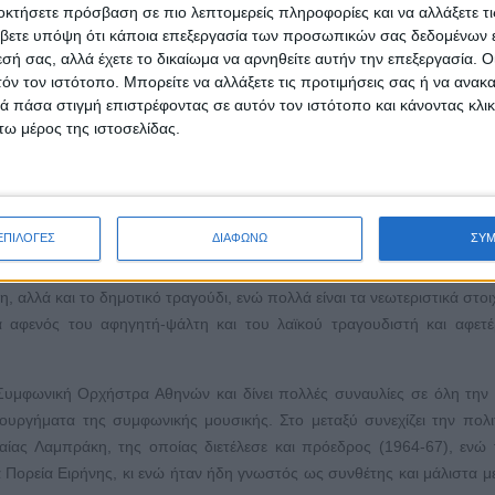
οκτήσετε πρόσβαση σε πιο λεπτομερείς πληροφορίες και να αλλάξετε τι
ο 1950. Από το 1954 μέχρι το 1957 σπούδασε στο Παρίσι με υποτρ
βετε υπόψη ότι κάποια επεξεργασία των προσωπικών σας δεδομένων ε
es Amants de Teruel» και «Le Feu aux Poudres», οι οποίες γνώρισαν 
εσή σας, αλλά έχετε το δικαίωμα να αρνηθείτε αυτήν την επεξεργασία. 
ια περίοδο συνέθεσε και το έργο «Οιδίπους Τύραννος». Το 1957 λαμ
τόν τον ιστότοπο. Μπορείτε να αλλάξετε τις προτιμήσεις σας ή να ανακα
 πάσα στιγμή επιστρέφοντας σε αυτόν τον ιστότοπο και κάνοντας κλι
τη Συμφωνία για πιάνο και ορχήστρα».
ω μέρος της ιστοσελίδας.
ε πάρει τις μεγάλες μουσικές αποφάσεις του. Διαφωνώντας ριζικά με 
 παράδοση, συνέθεσε το 1958 τον «Επιτάφιο» σε στίχους Γιάννη Ρίτσ
κής λαϊκής μουσικής.
ΕΠΙΛΟΓΕΣ
ΔΙΑΦΩΝΩ
ΣΥ
με χορωδία, το οποίο ο συνθέτης ονομάζει «λαϊκό ορατόριο-μετασυμ
πόσταση όσο την ποιοτική διαφορά ανάμεσα στη δυτική και τη νεο
, αλλά και το δημοτικό τραγούδι, ενώ πολλά είναι τα νεωτεριστικά στοι
 αφενός του αφηγητή-ψάλτη και του λαϊκού τραγουδιστή και αφετέ
 Συμφωνική Ορχήστρα Αθηνών και δίνει πολλές συναυλίες σε όλη την
ουργήματα της συμφωνικής μουσικής. Στο μεταξύ συνεχίζει την πολι
λαίας Λαμπράκη, της οποίας διετέλεσε και πρόεδρος (1964-67), ενώ
Πορεία Ειρήνης, κι ενώ ήταν ήδη γνωστός ως συνθέτης και μάλιστα μ