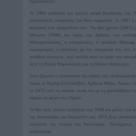
δημοτικότητα.
Το 1964 εκλέγεται για πρώτη φορά βουλευτής της ΕΔ
εκτελεστικής επιτροπής του ίδιου κόμματος. Το 1967 η
ακρόαση των τραγουδιών του. Την ίδια χρονιά (1967) γ
Μέτωπο (ΠΑΜ) και λόγω της δράσης του συλλαμβ
Μπουμπουλίνας, η απομόνωση, οι φυλακές Αβέρωφ, η
περιορισμός, η εκτόπιση με την οικογένειά του στη
συνθέτει συνεχώς, ενώ πολλά από τα έργα του κατορθ
από τη Μαρία Φαραντούρη και τη Μελίνα Μερκούρη.
Στον Ωρωπό η κατάσταση της υγείας του επιδεινώνεται
όπως οι Ντμίτρι Σοστακόβιτς, Άρθουρ Μίλερ, Λόρενς Ολ
το 1970 υπό τις πιέσεις αυτές και με τη μεσολάβηση τ
αφήνει να φύγει στο Παρίσι.
Το ίδιο έτος γίνεται πρόεδρος του ΠΑΜ και μέλος του 
της δικτατορίας τον Αύγουστο του 1974 δίνει συναυλί
ζητώντας την πτώση της δικτατορίας. Ταυτόχρονα,
αντίστασης.