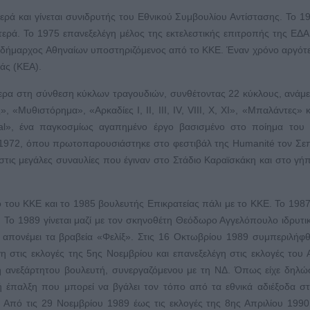
τερά και γίνεται συνιδρυτής του Εθνικού Συμβουλίου Αντίστασης. Το 1
ερά. Το 1975 επανεξελέγη μέλος της εκτελεστικής επιτροπής της ΕΔΑ
ς δήμαρχος Αθηναίων υποστηριζόμενος από το ΚΚΕ. Έναν χρόνο αργότε
ράς (ΚΕΑ).
τερα στη σύνθεση κύκλων τραγουδιών, συνθέτοντας 22 κύκλους, ανάμ
 «Μυθιστόρημα», «Αρκαδίες I, II, III, IV, VIII, X, XI», «Μπαλάντες» κ
ral», ένα παγκοσμίως αγαπημένο έργο βασισμένο στο ποίημα του
το 1972, όπου πρωτοπαρουσιάστηκε στο φεστιβάλ της Humanité τον Σε
τις μεγάλες συναυλίες που έγιναν στο Στάδιο Καραϊσκάκη και στο γή
ο του ΚΚΕ και το 1985 βουλευτής Επικρατείας πάλι με το ΚΚΕ. Το 198
. Το 1989 γίνεται μαζί με τον σκηνοθέτη Θεόδωρο Αγγελόπουλο ιδρυτι
απονέμει τα βραβεία «Φελίξ». Στις 16 Οκτωβρίου 1989 συμπεριλήφ
η στις εκλογές της 5ης Νοεμβρίου και επανεξελέγη στις εκλογές του 
η ανεξάρτητου βουλευτή, συνεργαζόμενου με τη ΝΔ. Όπως είχε δηλώ
ρή έπαλξη που μπορεί να βγάλει τον τόπο από τα εθνικά αδιέξοδα σ
Από τις 29 Νοεμβρίου 1989 έως τις εκλογές της 8ης Απριλίου 199