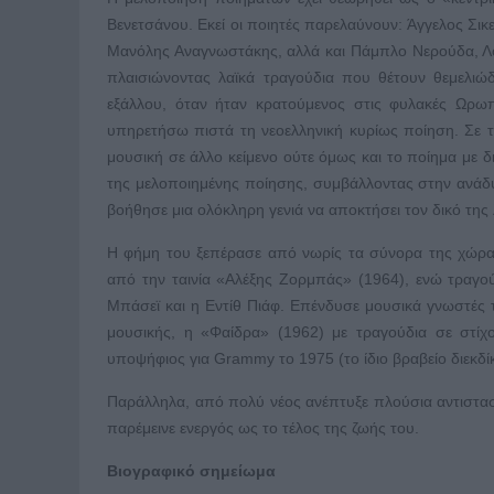
Βενετσάνου. Εκεί οι ποιητές παρελαύνουν: Άγγελος Σικ
Μανόλης Αναγνωστάκης, αλλά και Πάμπλο Νερούδα, Λόρκ
πλαισιώνοντας λαϊκά τραγούδια που θέτουν θεμελιώδ
εξάλλου, όταν ήταν κρατούμενος στις φυλακές Ωρω
υπηρετήσω πιστά τη νεοελληνική κυρίως ποίηση. Σε τ
μουσική σε άλλο κείμενο ούτε όμως και το ποίημα με 
της μελοποιημένης ποίησης, συμβάλλοντας στην ανάδ
βοήθησε μια ολόκληρη γενιά να αποκτήσει τον δικό της 
Η φήμη του ξεπέρασε από νωρίς τα σύνορα της χώρας
από την ταινία «Αλέξης Ζορμπάς» (1964), ενώ τραγού
Μπάσεϊ και η Εντίθ Πιάφ. Επένδυσε μουσικά γνωστές 
μουσικής, η «Φαίδρα» (1962) με τραγούδια σε στίχ
υποψήφιος για Grammy το 1975 (το ίδιο βραβείο διεκδί
Παράλληλα, από πολύ νέος ανέπτυξε πλούσια αντιστασια
παρέμεινε ενεργός ως το τέλος της ζωής του.
Βιογραφικό σημείωμα