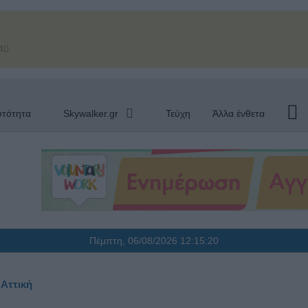
40
υτότητα
Skywalker.gr
Τεύχη
Άλλα ένθετα
Πέμπτη, 06/08/2026
12:15:20
 Αττική