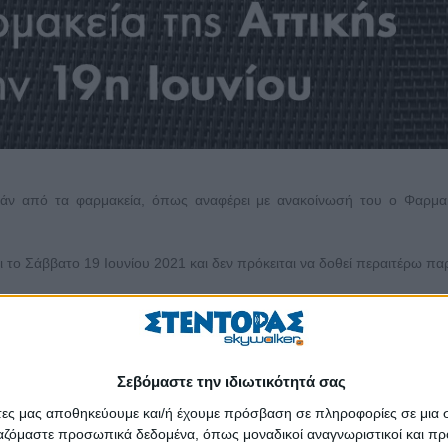
ωρεάν από τα φαρμακεία, όπως αναφέρει με ανακοίνωσή του ο Φαρμα
ι το Σάββατο 19 Ιουνίου 2021 και δεν πρόκειται να δοθεί περαιτέρω π
 είχαν από την αρχή σοβαρές επιφυλάξεις για την αξιοπιστία των self-
θετικών self-test είναι ψευδώς θετικά», επισημαίνεται σχετικά, ενώ
Σεβόμαστε την ιδιωτικότητά σας
ησης για την αντιμετώπιση της πανδημίας, που στηριζόταν εξ ολοκλή
άτες μας αποθηκεύουμε και/ή έχουμε πρόσβαση σε πληροφορίες σε μια
ργαζόμαστε προσωπικά δεδομένα, όπως μοναδικοί αναγνωριστικοί και 