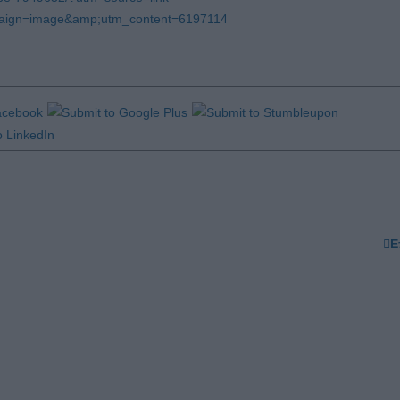
paign=image&amp;utm_content=6197114
Ε