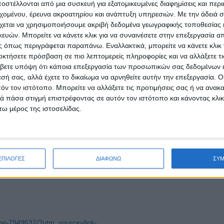
μένη επιδημιολογική επιτήρηση προτείνοντας ως αντάλλαγμα να δει μ
στέλλονται από μια συσκευή για εξατομικευμένες διαφημίσεις και περ
εχομένου, έρευνα ακροατηρίου και ανάπτυξη υπηρεσιών.
Με την άδειά σα
, την ίδια ώρα που το Δ.Σ. του ΕΟΠΥΥ πήρε απόφαση να μετακυλήσει
χεται να χρησιμοποιήσουμε ακριβή δεδομένα γεωγραφικής τοποθεσίας 
ικές εταιρίες στα φαρμακεία και η Ν.Δ., αντί να επιβραβεύσει τις προ
ών. Μπορείτε να κάνετε κλικ για να συναινέσετε στην επεξεργασία απ
 όπως περιγράφεται παραπάνω. Εναλλακτικά, μπορείτε να κάνετε κλικ γ
οκτήσετε πρόσβαση σε πιο λεπτομερείς πληροφορίες και να αλλάξετε τι
πικράτειας, εκτός της Περιφερειακής Ενότητας Αχαΐας, θα διανέμουν τρ
βετε υπόψη ότι κάποια επεξεργασία των προσωπικών σας δεδομένων ε
ό πρωτοβάθμιας και δευτεροβάθμιας εκπαίδευσης και νέους 18-30 ετών.
εσή σας, αλλά έχετε το δικαίωμα να αρνηθείτε αυτήν την επεξεργασία. 
τόν τον ιστότοπο. Μπορείτε να αλλάξετε τις προτιμήσεις σας ή να ανακα
τριών τεστ στην εκπαιδευτική κοινότητα θα γίνει απευθείας από τις 
 πάσα στιγμή επιστρέφοντας σε αυτόν τον ιστότοπο και κάνοντας κλι
αιδείας.
ω μέρος της ιστοσελίδας.
α χρειάζεται να υποβάλλονται σε υποχρεωτικό self-test, σύμφων
ιστούν σε στοχευμένες ομάδες εξαιτίας και του υψηλότερου εμβολιασμού
ΕΠΙΛΟΓΕΣ
ΔΙΑΦΩΝΩ
ΣΥ
gibe-7949632/?utm_source=link-