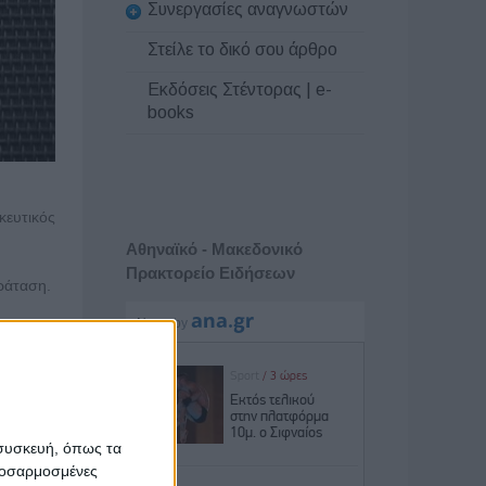
Συνεργασίες αναγνωστών
Στείλε το δικό σου άρθρο
Εκδόσεις Στέντορας | e-
books
κευτικός
Αθηναϊκό - Μακεδονικό
Πρακτορείο Ειδήσεων
αράταση.
test που
 «είχαμε
ρου στην
 συσκευή, όπως τα
προσαρμοσμένες