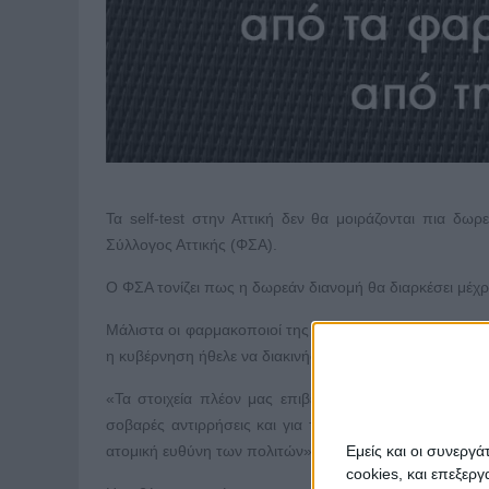
Τα self-test στην Αττική δεν θα μοιράζονται πια δ
Σύλλογος Αττικής (ΦΣΑ).
Ο ΦΣΑ τονίζει πως η δωρεάν διανομή θα διαρκέσει μέχρ
Μάλιστα οι φαρμακοποιοί της Αττικής καταγγέλλουν πως
η κυβέρνηση ήθελε να διακινήσει στους πολίτες.
«Τα στοιχεία πλέον μας επιβεβαιώνουν ότι το 90% των 
σοβαρές αντιρρήσεις και για την πολιτική της κυβέρν
Εμείς και οι συνεργ
ατομική ευθύνη των πολιτών».
cookies, και επεξε