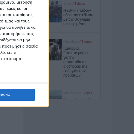
ε θετικό
ιεχόμενο, μέτρηση
ς, εμείς και οι
 το claw
και ταυτοποίησης
σπάθειες
ό εμάς και τους
ια να αρνηθείτε να
ς προτιμήσεις σας
ία self-
νδέχεται να μην
Οι προτιμήσεις σαςθα
λέσετε τη
σχολικές
κ στο κουμπί
α με τον
 και του
ΜΦΩΝΩ