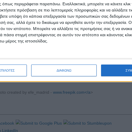
 όπως περιγράφεται παραπάνω. Εναλλακτικά, μπορείτε να κάνετε κλικ γ
ονιά.
οκτήσετε πρόσβαση σε πιο λεπτομερείς πληροφορίες και να αλλάξετε τι
βετε υπόψη ότι κάποια επεξεργασία των προσωπικών σας δεδομένων ε
ς για τον γρήγορο έλεγχο ενός μεγάλου αριθμού ανθρώπων, αλλά και
εσή σας, αλλά έχετε το δικαίωμα να αρνηθείτε αυτήν την επεξεργασία. 
Βασίλειο», δήλωσε ο Στιβ Λίντσεϊ, καθηγητής στο Τμήμα Βιοεπιστ
τόν τον ιστότοπο. Μπορείτε να αλλάξετε τις προτιμήσεις σας ή να ανακα
 πάσα στιγμή επιστρέφοντας σε αυτόν τον ιστότοπο και κάνοντας κλι
ω μέρος της ιστοσελίδας.
don School of Hygiene & Tropical Medicine), ο οποίος ηγήθηκε της 
 όσφρησης σε σύγκριση με άλλες μεθόδους εντοπισμού, όπως τα τεστ
καλό ποσοστό ακρίβειας μεταξύ μεγάλων ομάδων ανθρώπων».
ΕΠΙΛΟΓΕΣ
ΔΙΑΦΩΝΩ
ΣΥ
hoto created by efe_madrid -
www.freepik.com</a
>