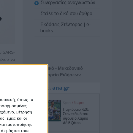
Συνεργασίες αναγνωστών
Στείλε το δικό σου άρθρο
Εκδόσεις Στέντορας | e-
books
ιό SARS-
ένου να
Βρετανοί
Αθηναϊκό - Μακεδονικό
Πρακτορείο Ειδήσεων
βγαίνουν
τερο του
 συσκευή, όπως τα
προσαρμοσμένες
 που δεν
ιεχόμενο, μέτρηση
ς, εμείς και οι
στήμονες
και ταυτοποίησης
πτώματα
ό εμάς και τους
ϊού που