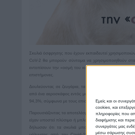
Σκυλιά όσφρησης που έχουν εκπαιδευτεί χρησιμοποιώ
CoV-2 θα μπορούν σύντομα να χρησιμοποιηθούν στα
εντοπίσουν την «οσμή του κορονοϊού» στους ανθρώπο
επιστήμονες.
Δουλεύοντας σε ζευγάρια, τα εκπαιδευμένα σκυλιά μ
από ένα αεροσκάφος εντός μισής ώρας, ενώ μπορούν 
Εμείς και οι συνεργ
94,3%, σύμφωνα με τους επιστήμονες.
cookies, και επεξε
Παρουσιάζοντας τα αποτελέσματα μιας έρευνας πρώιμο
πληροφορίες που απο
διαφήμισης και περι
είχαν υποστεί πλύσιμο ή μπλουζάκια τα οποία φόρεσαν
συνεργάτες μας ενδέ
δήλωσαν ότι τα σκυλιά μπορούν να εντοπίσουν τόσ
μέσω σάρωσης συσκευ
μόλυνσης από την Covid-19, όπως επίσης και πε