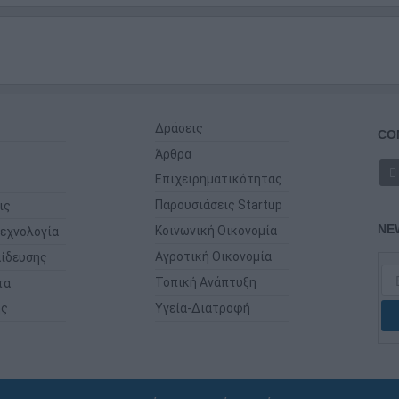
Δράσεις
CO
Άρθρα
Επιχειρηματικότητας
Παρουσιάσεις Startup
ις
NE
Κοινωνική Οικονομία
εχνολογία
Αγροτική Οικονομία
ίδευσης
Τοπική Ανάπτυξη
τα
ης
Υγεία-Διατροφή