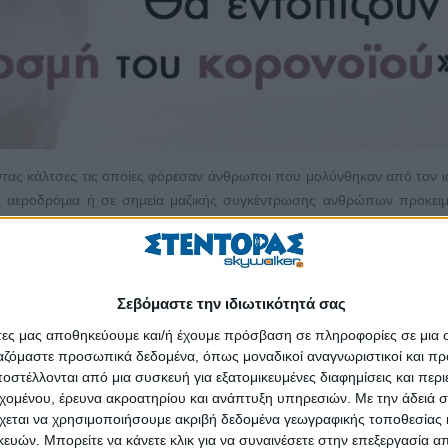
ντας κάλτσες τις οποίες φόρεσαν άνθρωποι που μολύνθηκαν από τον 
 αεροδρόμια ή σε σημεία μαζικής συγκέντρωσης ανθρώπων προκειμ
υς οι οποίοι νοσούν από την Covid-19, όπως ανακοίνωσαν σήμερα 
πορούν να ερευνήσουν μέσω της όσφρησής τους τους επιβάτες που 
Σεβόμαστε την ιδιωτικότητά σας
να εντοπίσουν όσους έχουν μολυνθεί με ποσοστό ευαισθησίας μεγαλύ
άτες μας αποθηκεύουμε και/ή έχουμε πρόσβαση σε πληροφορίες σε μια
ργαζόμαστε προσωπικά δεδομένα, όπως μοναδικοί αναγνωριστικοί και 
υ σταδίου με την επεξεργασία 3.500 δειγμάτων μυρωδιάς από κάλτσες
στέλλονται από μια συσκευή για εξατομικευμένες διαφημίσεις και περ
εχομένου, έρευνα ακροατηρίου και ανάπτυξη υπηρεσιών.
Με την άδειά σα
 άνθρωποι που νόσησαν και εργαζόμενοι στον χώρο της υγείας, οι επι
χεται να χρησιμοποιήσουμε ακριβή δεδομένα γεωγραφικής τοποθεσίας 
ο ασυμπτωματικά περιστατικά, όσο και περιστατικά με ήπια συμ
ών. Μπορείτε να κάνετε κλικ για να συναινέσετε στην επεξεργασία απ
ριστατικά μόλυνσης από ένα παραλλαγμένο στέλεχος του κορονο