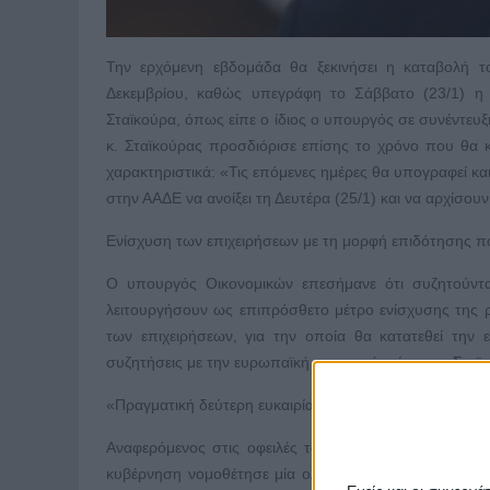
Την ερχόμενη εβδομάδα θα ξεκινήσει η καταβολή τ
Δεκεμβρίου, καθώς υπεγράφη το Σάββατο (23/1) 
Σταϊκούρα, όπως είπε ο ίδιος ο υπουργός σε συνέντευ
κ. Σταϊκούρας προσδιόρισε επίσης το χρόνο που θα 
χαρακτηριστικά: «Τις επόμενες ημέρες θα υπογραφεί 
στην ΑΑΔΕ να ανοίξει τη Δευτέρα (25/1) και να αρχίσουν
Ενίσχυση των επιχειρήσεων με τη μορφή επιδότησης 
Ο υπουργός Οικονομικών επεσήμανε ότι συζητούντ
λειτουργήσουν ως επιπρόσθετο μέτρο ενίσχυσης της ρ
των επιχειρήσεων, για την οποία θα κατατεθεί την
συζητήσεις με την ευρωπαϊκή επιτροπή» είπε ο κ. Σταϊ
«Πραγματική δεύτερη ευκαιρία σε νοικοκυριά και επιχειρ
Αναφερόμενος στις οφειλές των πολιτών σε εφορία, α
κυβέρνηση νομοθέτησε μία ολιστική προσέγγιση παροχή