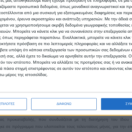
άτες μας αποθηκεύουμε και/ή έχουμε πρόσβαση σε πληροφορίες σε μια
να προσέρχεται ένας πολίτης που κινδυνεύει να γίνει "κόκκινος", να ελ
ργαζόμαστε προσωπικά δεδομένα, όπως μοναδικοί αναγνωριστικοί και 
ρόπο με τον οποίο μπορεί να κάνει ρυθμίσεις. Στη συνέχεια υπάρχει το
στέλλονται από μια συσκευή για εξατομικευμένες διαφημίσεις και περ
νίσχυση των ευάλωτων νοικοκυριών, όπως οι 240 δόσεις για το σύ
εχομένου, έρευνα ακροατηρίου και ανάπτυξη υπηρεσιών.
Με την άδειά σα
πτώχευσης υπάρχουν προβλέψεις για την ανάκτηση της περιουσίας», 
χεται να χρησιμοποιήσουμε ακριβή δεδομένα γεωγραφικής τοποθεσίας 
ών. Μπορείτε να κάνετε κλικ για να συναινέσετε στην επεξεργασία απ
 όπως περιγράφεται παραπάνω. Εναλλακτικά, μπορείτε να κάνετε κλικ γ
οκτήσετε πρόσβαση σε πιο λεπτομερείς πληροφορίες και να αλλάξετε τι
βετε υπόψη ότι κάποια επεξεργασία των προσωπικών σας δεδομένων ε
ΜΗ που αναφέρουν ότι ο αριθμός των επιχειρήσεων που έκλεισαν το 20
εσή σας, αλλά έχετε το δικαίωμα να αρνηθείτε αυτήν την επεξεργασία. 
οντας ότι αυτό οφείλεται εν πολλοίς στα μέτρα στήριξης της οικ
τόν τον ιστότοπο. Μπορείτε να αλλάξετε τις προτιμήσεις σας ή να ανακα
ι μόνο η διατήρηση των επιχειρήσεων, αλλά και η διατήρηση του δι
 πάσα στιγμή επιστρέφοντας σε αυτόν τον ιστότοπο και κάνοντας κλι
ω μέρος της ιστοσελίδας.
ομικών και αναφέρθηκε σε ευρωπαϊκή μελέτη που δείχνει πως η Ελλάδα
ών εισοδήματος στον ιδιωτικό τομέα.
ΕΠΙΛΟΓΕΣ
ΔΙΑΦΩΝΩ
ΣΥ
 της απασχόλησης ρίχνει βάρος η κυβέρνηση, αξιοποιώντας πόρους του
ι επενδύσεις, υπογράμμισε ακόμη ο υπουργός Οικονομικών. Ο κ. Στ
ας προκαταβολής, που συνδυάζεται με τη διατήρηση του ίδιου 
κε σε πρόγραμμα που υλοποιείται τους τελευταίους μήνες, για την ε