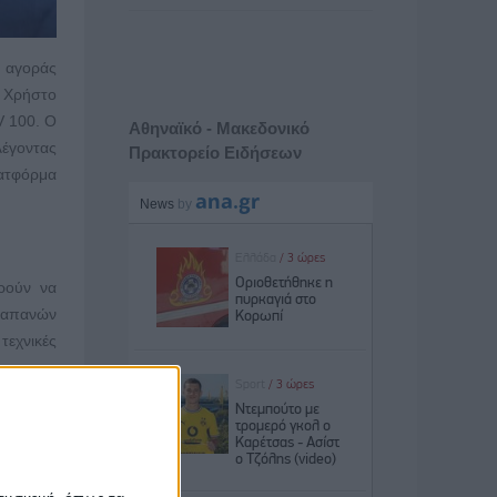
 αγοράς
 Χρήστο
V 100. Ο
Αθηναϊκό - Μακεδονικό
λέγοντας
Πρακτορείο Ειδήσεων
λατφόρμα
ρούν να
 δαπανών
τεχνικές
η φορά η
φορετικά