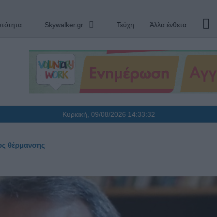
υτότητα
Skywalker.gr
Τεύχη
Άλλα ένθετα
Κυριακή, 09/08/2026
14:33:33
ος θέρμανσης