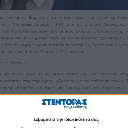
ου επιδόματος θέρμανσης στους δικαιούχους που έχουν τιμολόγια
η Κοινή Υπουργική Απόφαση (ΚΥΑ) από τον υπουργό Οικονομικών
ξή του στο δελτίο ειδήσεων της δημοτικής τηλεόρασης Θεσσαλονίκης T
καταβληθούν τα χρηματικά ποσά για την επιστρεπτέα προκαταβολή, 
και η ΚΥΑ που αφορά την επιστρεπτέα προκαταβολή. Προσδοκούμε η π
 οι πληρωμές από την Τετάρτη (27/1) και μετά».
παγίων δαπανών
αι για πρώτη φορά σε ευρωπαϊκό επίπεδο και ρυθμίσεις που μπο
ευστότητας στις επιχειρήσεις. «Πρόκειται για την επιδότηση παγίων
 επόμενη εβδομάδα στη Βουλή μία διάταξη, αφού ολοκληρωθούν οι 
κούρας.
ήσεις»
σφαλιστικά ταμεία και τράπεζες, ο. Σταϊκούρας τόνισε ότι για πρώτ
Σεβόμαστε την ιδιωτικότητά σας
ς δεύτερης ευκαιρίας για νοικοκυριά και επιχειρήσεις, σε πολλά δια