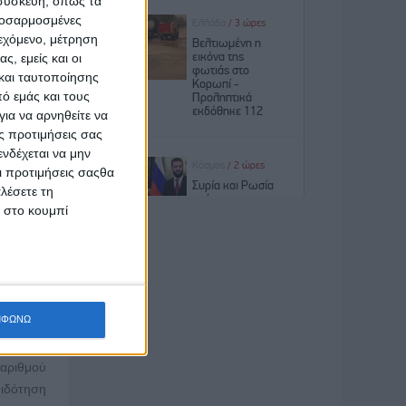
 συσκευή, όπως τα
έγχει τα
προσαρμοσμένες
 πλαίσιο
ιεχόμενο, μέτρηση
νολο των
ς, εμείς και οι
τόνισε ο
και ταυτοποίησης
ό εμάς και τους
ια να αρνηθείτε να
ς προτιμήσεις σας
νδέχεται να μην
20 είναι
Οι προτιμήσεις σαςθα
ονομίας.
λέσετε τη
αθέσιμου
κ στο κουμπί
 είναι η
ΜΦΩΝΩ
 ταμείου
αϊκούρας
αριθμού
πιδότηση