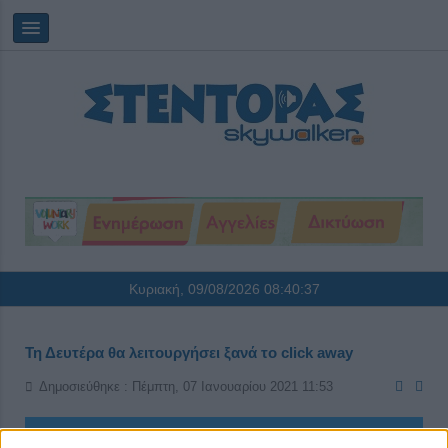
Κυριακή, 09/08/2026
08:40:37
Τη Δευτέρα θα λειτουργήσει ξανά το click away
Δημοσιεύθηκε : Πέμπτη, 07 Ιανουαρίου 2021 11:53