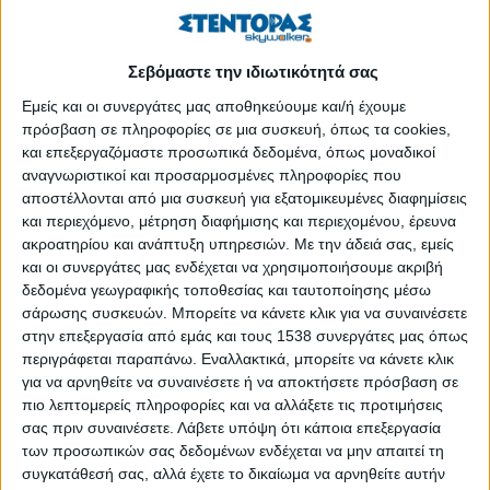
Σεβόμαστε την ιδιωτικότητά σας
Εμείς και οι συνεργάτες μας αποθηκεύουμε και/ή έχουμε
πρόσβαση σε πληροφορίες σε μια συσκευή, όπως τα cookies,
και επεξεργαζόμαστε προσωπικά δεδομένα, όπως μοναδικοί
αναγνωριστικοί και προσαρμοσμένες πληροφορίες που
αποστέλλονται από μια συσκευή για εξατομικευμένες διαφημίσεις
και περιεχόμενο, μέτρηση διαφήμισης και περιεχομένου, έρευνα
ακροατηρίου και ανάπτυξη υπηρεσιών.
Με την άδειά σας, εμείς
και οι συνεργάτες μας ενδέχεται να χρησιμοποιήσουμε ακριβή
Τη Δευτέρα θα λειτουργήσει ξανά το click away, δήλωσε
δεδομένα γεωγραφικής τοποθεσίας και ταυτοποίησης μέσω
σήμερα ο γενικός γραμματέας Εμπορίου και Προστασίας του
σάρωσης συσκευών. Μπορείτε να κάνετε κλικ για να συναινέσετε
στην επεξεργασία από εμάς και τους 1538 συνεργάτες μας όπως
Καταναλωτή, Παναγιώτης Σταμπουλίδης. Το πάγωμα για μια
περιγράφεται παραπάνω. Εναλλακτικά, μπορείτε να κάνετε κλικ
εβδομάδα, όπως είπε μιλώντας στο MEGA, έγινε γιατί
για να αρνηθείτε να συναινέσετε ή να αποκτήσετε πρόσβαση σε
χρειαζόμαστε περισσότερο υγειονομικό χώρο για να
πιο λεπτομερείς πληροφορίες και να αλλάξετε τις προτιμήσεις
λειτουργήσουν τα σχολεία με περισσότερη ασφάλεια.
σας πριν συναινέσετε.
Λάβετε υπόψη ότι κάποια επεξεργασία
των προσωπικών σας δεδομένων ενδέχεται να μην απαιτεί τη
«Η αγορά είναι κλειστή. Το click away είναι μια επιλογή που
συγκατάθεσή σας, αλλά έχετε το δικαίωμα να αρνηθείτε αυτήν
δώσαμε στις κλειστές επιχειρήσεις για να δημιουργήσουν ένα