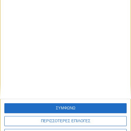
ΑΠΕ ΜΠΕ
Share this post
Facebook Social Comments
λιανικό εµπόριο
κοροναϊός
Κορονοϊός
covid-19
covid19
click away
Προηγούμενο
Επόμενο
ΣΥΜΦΩΝΩ
ΠΕΡΙΣΣΟΤΕΡΕΣ ΕΠΙΛΟΓΕΣ