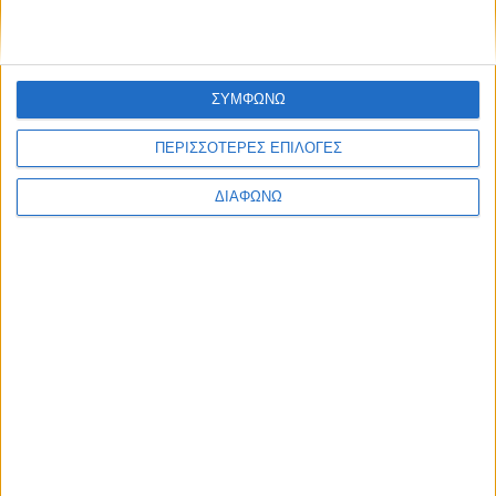
ΣΥΜΦΩΝΩ
Facebook Social Comments
ΠΕΡΙΣΣΟΤΕΡΕΣ ΕΠΙΛΟΓΕΣ
καλλιτεχνες
Φεστιβάλ Αθηνών
covid-19
πανδημία
covid19
χώροι σε αναμονή
Φεστιβάλ Επιδαύρου
ΔΙΑΦΩΝΩ
Ελληνικό Φεστιβάλ
Προηγούμενο
Επόμενο