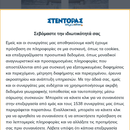
Σεβόμαστε την ιδιωτικότητά σας
Εμείς και οι συνεργάτες μας αποθηκεύουμε και/ή έχουμε
πρόσβαση σε πληροφορίες σε μια συσκευή, όπως τα cookies,
και επεξεργαζόμαστε προσωπικά δεδομένα, όπως μοναδικοί
αναγνωριστικοί και προσαρμοσμένες πληροφορίες που
αποστέλλονται από μια συσκευή για εξατομικευμένες διαφημίσεις
και περιεχόμενο, μέτρηση διαφήμισης και περιεχομένου, έρευνα
Xώροι άδειοι, χωρίς καλλιτέχνες, χωρίς θεατές, χώροι
ακροατηρίου και ανάπτυξη υπηρεσιών.
Με την άδειά σας, εμείς
αγαπημένοι, συνυφασμένοι με τη ζωντάνια και την δημιουργία
και οι συνεργάτες μας ενδέχεται να χρησιμοποιήσουμε ακριβή
παραμένουν ερμητικά σιωπηλοί. Απεικονίζονται ως «Χώροι σε
δεδομένα γεωγραφικής τοποθεσίας και ταυτοποίησης μέσω
αναμονή» στο φωτογραφικό λεύκωμα του Φεστιβάλ Αθηνών
σάρωσης συσκευών. Μπορείτε να κάνετε κλικ για να συναινέσετε
και Επιδαύρου που κυκλοφορεί εντός της εβδομάδας και στα
στην επεξεργασία από εμάς και τους 1538 συνεργάτες μας όπως
περιγράφεται παραπάνω. Εναλλακτικά, μπορείτε να κάνετε κλικ
βιβλιοπωλεία κι αποτυπώνει τα θέατρα του Φεστιβάλ στην
για να αρνηθείτε να συναινέσετε ή να αποκτήσετε πρόσβαση σε
εποχή της πανδημίας.
πιο λεπτομερείς πληροφορίες και να αλλάξετε τις προτιμήσεις
σας πριν συναινέσετε.
Λάβετε υπόψη ότι κάποια επεξεργασία
Στη συλλεκτική έκδοση του Ελληνικού Φεστιβάλ η Πειραιώς