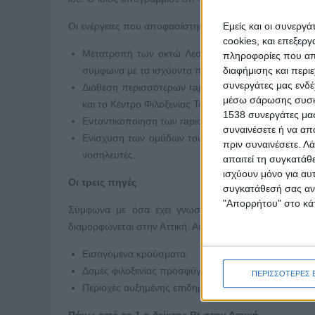
Εμείς και οι συνεργ
Οι ενέργειες που αποφασίστηκαν είναι οι εξής:
cookies, και επεξε
Μετατροπή των οκτώ Λεσχών Φιλίας σε μικρά κέντρ
πληροφορίες που απο
διαφήμισης και περι
σύμφωνα με τα ισχύοντα πρωτόκολλα.
συνεργάτες μας ενδέ
Διάθεση περισσότερων rapid tests για την αύξηση
μέσω σάρωσης συσκευ
και το Κέντρο Φιλοξενίας Τοξικοεξαρτημένων.
1538 συνεργάτες μας
Ενταντικοποίηση των rapid tests στις επιβαρυμένες 
συναινέσετε ή να απ
Ενίσχυση των ομάδων του Δήμου που δουλεύουν στ
πριν συναινέσετε.
Λά
νοσηλευτές.
απαιτεί τη συγκατάθ
ισχύουν μόνο για αυ
Οι τρεις πηγές
συγκατάθεσή σας ανά
"Απορρήτου" στο κάτ
Σύμφωνα με όσα έχει γνωστοποιήσει ο ΕΟΔΥ, είναι
διαμορφώνεται στην Αττική. Αυτές είναι:
Εισαγόμενα κρούσματα.
Δομές φιλοξενίας προσφύγων και μεταναστών.
ΠΕΡΙΣΣΟΤΕΡΕΣ 
Περιοχές αυξημένης επιδημιολογικής επιβάρυνσης αν