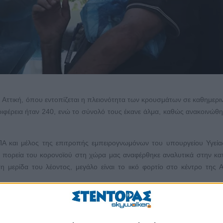
η Αττική, όπου εντοπίζεται η πλειονότητα των κρουσμάτων σε καθημερι
ιφέρεια ήταν 240, ενώ το σύνολό τους έκανε άλμα, καθώς ανακοινώθ
Α και μέλος της επιτροπής εμπειρογνωμόνων του υπουργείου Υγεία
ν πορεία του κορονοϊού στη χώρα μας αναφέρθηκε αναλυτικά στην κ
η μερίδα του λέοντος, μεγάλο είναι το ιικό φορτίο στο κέντρο της 
ουσμάτων, ανακοίνωσε χθες μια σειρά ενεργειών. Είναι «μια πολύ με
ων Κώστας Μπακογιάννης ανακοινώνοντας τις κινήσεις κατά της διασπ
πίκεντρο της πανδημίας».