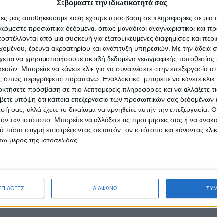
Σεβόμαστε την ιδιωτικότητά σας
άτες μας αποθηκεύουμε και/ή έχουμε πρόσβαση σε πληροφορίες σε μια
ργαζόμαστε προσωπικά δεδομένα, όπως μοναδικοί αναγνωριστικοί και 
α διαγνωστικών τεστ για την Covid-19. Τα τεστ θα γίνονται στοχευ
στέλλονται από μια συσκευή για εξατομικευμένες διαφημίσεις και περ
εχομένου, έρευνα ακροατηρίου και ανάπτυξη υπηρεσιών.
Με την άδειά σα
χεται να χρησιμοποιήσουμε ακριβή δεδομένα γεωγραφικής τοποθεσίας 
 ελέγχων στις δύο δομές του Δήμου Αθηναίων, το Πολυδύναμο Κέντρο
ών. Μπορείτε να κάνετε κλικ για να συναινέσετε στην επεξεργασία απ
 όπως περιγράφεται παραπάνω. Εναλλακτικά, μπορείτε να κάνετε κλικ γ
περιοχές της Αθήνας.
οκτήσετε πρόσβαση σε πιο λεπτομερείς πληροφορίες και να αλλάξετε τι
ους δρόμους της Αθήνας για τη στήριξη και τη φροντίδα των αστέ
βετε υπόψη ότι κάποια επεξεργασία των προσωπικών σας δεδομένων ε
εσή σας, αλλά έχετε το δικαίωμα να αρνηθείτε αυτήν την επεξεργασία. 
τόν τον ιστότοπο. Μπορείτε να αλλάξετε τις προτιμήσεις σας ή να ανακα
 πάσα στιγμή επιστρέφοντας σε αυτόν τον ιστότοπο και κάνοντας κλι
ω μέρος της ιστοσελίδας.
 τρεις οι πηγές που ανησυχούν τις Αρχές σχετικά με την κατάστ
ΕΠΙΛΟΓΕΣ
ΔΙΑΦΩΝΩ
ΣΥ
ά την επικράτεια.