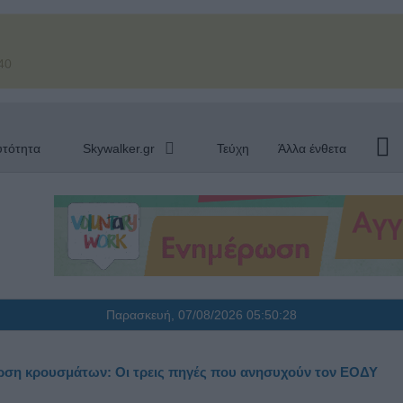
40
υτότητα
Skywalker.gr
Τεύχη
Άλλα ένθετα
Παρασκευή, 07/08/2026
05:50:29
ξαρση κρουσμάτων: Οι τρεις πηγές που ανησυχούν τον ΕΟΔΥ