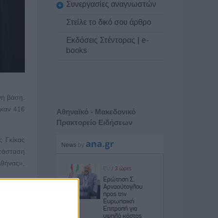
Συνεργασίες αναγνωστών
Στείλε το δικό σου άρθρο
Εκδόσεις Στέντορας | e-
books
νή βάση.
ηκαν 416
Αθηναϊκό - Μακεδονικό
Πρακτορείο Ειδήσεων
ς Γκίκας
ατάσταση
Αθήνας»,
λετημένη
οράς του