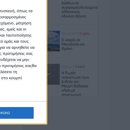
 συσκευή, όπως τα
προσαρμοσμένες
μένα και
ιεχόμενο, μέτρηση
ς, εμείς και οι
και ταυτοποίησης
 Αστέγων
ό εμάς και τους
ια να αρνηθείτε να
ς προτιμήσεις σας
γων, από
νδέχεται να μην
Οι προτιμήσεις σαςθα
λέσετε τη
κ στο κουμπί
αση που
ΜΦΩΝΩ