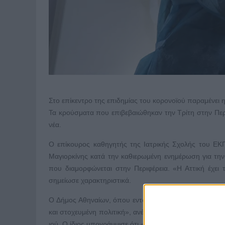
Στο επίκεντρο της επιδημίας του κορονοϊού παραμένει 
Τα κρούσματα που επιβεβαιώθηκαν την Τρίτη στην Περ
νέα.
Ο επίκουρος καθηγητής της Ιατρικής Σχολής του ΕΚΠ
Μαγιορκίνης κατά την καθιερωμένη ενημέρωση για τη
που διαμορφώνεται στην Περιφέρεια. «Η Αττική έχει τ
σημείωσε χαρακτηριστικά.
Ο Δήμος Αθηναίων, όπου εντοπίζεται αυτή η συρροή κρ
και στοχευμένη πολιτική», ανέφερε ο δήμαρχος Αθηναί
ιού. Ο ίδιος υπογράμμισε ότι «η Αθήνα βρίσκεται στο ε