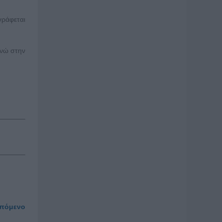
ράφεται
ενώ στην
πόμενο