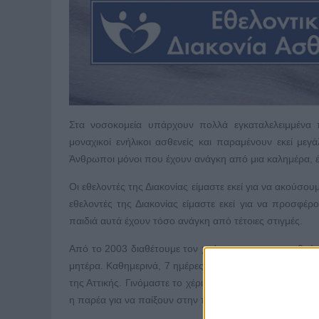
Στα νοσοκομεία υπάρχουν πολλά εγκαταλελειμμένα πα
μοναχικοί ενήλικοι ασθενείς και παραμένουν εκεί με
Άνθρωποι μόνοι που έχουν ανάγκη από μια καλημέρα, 
Οι εθελοντές της Διακονίας είμαστε εκεί για να ακούσο
εθελοντές της Διακονίας είμαστε εκεί για να προσφέρο
παιδιά αυτά έχουν τόσο ανάγκη από τέτοιες στιγμές.
Από το 2003 διαθέτουμε τον χρόνο μας για να σταθούμ
μητέρα. Καθημερινά, 7 ημέρες την εβδομάδα, 9 ώρες τη
της Αττικής. Γινόμαστε το χέρι που θα τους βοηθήσει σ
η παρέα για να παίξουν στην παιδική χαρά, που θα τους