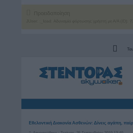
Προειδοποίηση
JUser: :_load: Αδυναμία φόρτωσης χρήστη με Α/Α (ID): 7
Τα
Εθελοντική Διακονία Ασθενών: Δίνεις αγάπη, παίρ
Δημοσιεύθηκε : Τετάρτη, 25 Σεπτεμβρίου 2019 13:49