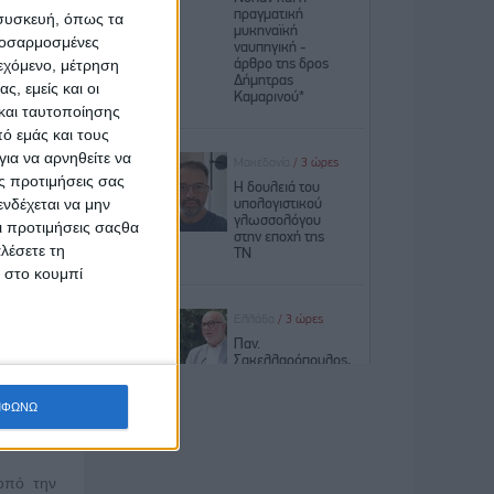
 συσκευή, όπως τα
προσαρμοσμένες
ιεχόμενο, μέτρηση
ς, εμείς και οι
και ταυτοποίησης
ό εμάς και τους
ια να αρνηθείτε να
 ανάγκες
ς προτιμήσεις σας
νδέχεται να μην
ρχία.
Οι προτιμήσεις σαςθα
λέσετε τη
κ στο κουμπί
ΜΦΩΝΩ
οπό την