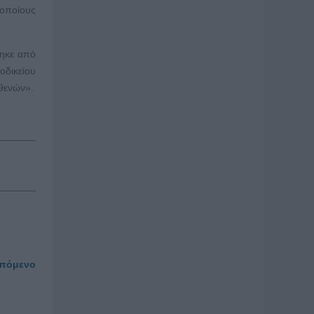
 οποίους
θηκε από
οδικείου
θενών».
πόμενο