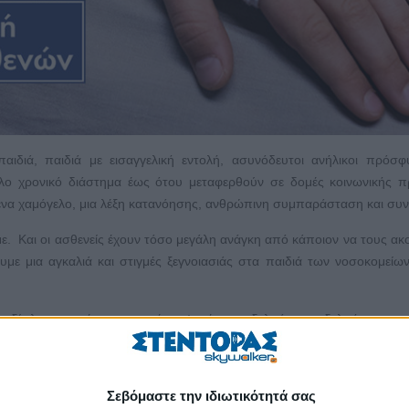
ιδιά, παιδιά με εισαγγελική εντολή, ασυνόδευτοι ανήλικοι πρόσφ
γάλο χρονικό διάστημα έως ότου μεταφερθούν σε δομές κοινωνικής π
ένα χαμόγελο, μια λέξη κατανόησης, ανθρώπινη συμπαράσταση και συν
υμε. Και οι ασθενείς έχουν τόσο μεγάλη ανάγκη από κάποιον να τους ακο
υμε μια αγκαλιά και στιγμές ξεγνοιασιάς στα παιδιά των νοσοκομείων
ε δίπλα σε αυτές τις πονεμένες ψυχές ως αδελφός και αδελφή, ως πατ
ν ημέρα, είμαστε δίπλα στα παιδάκια και στους ηλικιωμένους σε 15 νο
το φαγητό και θα τους δώσει ένα ποτήρι νερό, η αγκαλιά που θα τους ζ
 κάνει να ξεχαστούν για λίγο από το βαρύ κλίμα του νοσοκομείου.
Σεβόμαστε την ιδιωτικότητά σας