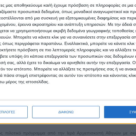
άτες μας αποθηκεύουμε και/ή έχουμε πρόσβαση σε πληροφορίες σε μια
ργαζόμαστε προσωπικά δεδομένα, όπως μοναδικοί αναγνωριστικοί και 
ώρες την ημέρα, 270 ώρες τον μήνα ανά ασθενή).
στέλλονται από μια συσκευή για εξατομικευμένες διαφημίσεις και περ
όμενα παιδιά στα νοσοκομεία παίδων της Αττικής.
εχομένου, έρευνα ακροατηρίου και ανάπτυξη υπηρεσιών.
Με την άδειά σα
 σε γραφειοκρατικά θέματα.
χεται να χρησιμοποιήσουμε ακριβή δεδομένα γεωγραφικής τοποθεσίας 
ών. Μπορείτε να κάνετε κλικ για να συναινέσετε στην επεξεργασία απ
ς νοσηλευόμενους.
 όπως περιγράφεται παραπάνω. Εναλλακτικά, μπορείτε να κάνετε κλικ γ
ρους των νοσοκομείων. Με τη δράση Διακονία Κατ’ Οίκον καλύπτουμε
οκτήσετε πρόσβαση σε πιο λεπτομερείς πληροφορίες και να αλλάξετε τι
ς ενήλικες κατ’ οίκον.
βετε υπόψη ότι κάποια επεξεργασία των προσωπικών σας δεδομένων ε
σπάθεια φιλοξενίας οικονομικά ευάλωτων συγγενών ασθενών από την επα
εσή σας, αλλά έχετε το δικαίωμα να αρνηθείτε αυτήν την επεξεργασία. 
τόν τον ιστότοπο. Μπορείτε να αλλάξετε τις προτιμήσεις σας ή να ανακα
 πάσα στιγμή επιστρέφοντας σε αυτόν τον ιστότοπο και κάνοντας κλι
ω μέρος της ιστοσελίδας.
των δράσεων της Διακονίας:
ΕΠΙΛΟΓΕΣ
ΔΙΑΦΩΝΩ
ΣΥ
ως πιλοτικό πρόγραμμα από την Ιερά Αρχιεπισκοπή Αθηνών με σκ