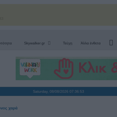
33
υτότητα
Skywalker.gr
Τεύχη
Άλλα ένθετα
Saturday, 08/08/2026
07:36:53
νεις χαρά