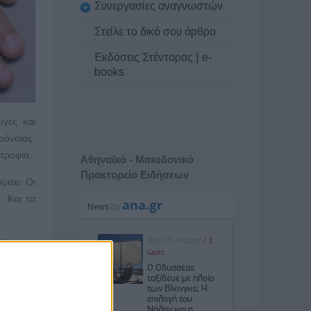
Συνεργασίες αναγνωστών
Στείλε το δικό σου άρθρο
Εκδόσεις Στέντορας | e-
books
υγες και
ρόνοιας.
τροφιά.
Αθηναϊκό - Μακεδονικό
Πρακτορείο Ειδήσεων
ύσει. Οι
. Και τα
έρας και
σοκομεία
εστάνει,