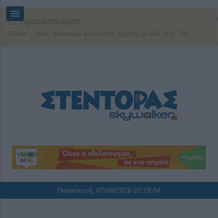
Προειδοποίηση
JUser: :_load: Αδυναμία φόρτωσης χρήστη με Α/Α (ID): 740
Παρασκευή, 07/08/2026
20:29:05