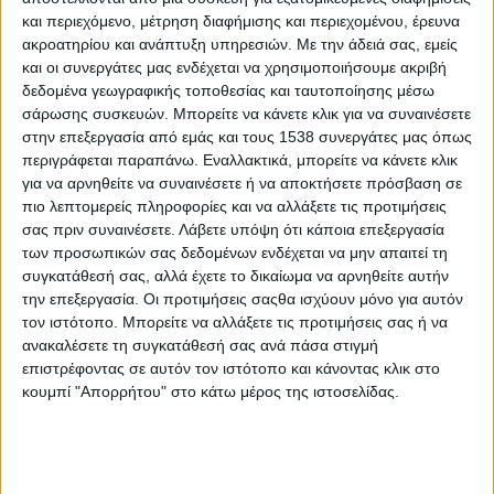
H 5η Εποχή, συνεχίζοντας την δημιουργική παρουσία της στο
και περιεχόμενο, μέτρηση διαφήμισης και περιεχομένου, έρευνα
χώρο του πολιτισμού, παρουσιάζει στο Φεστιβάλ Ηλιούπολης
ακροατηρίου και ανάπτυξη υπηρεσιών.
Με την άδειά σας, εμείς
το αριστούργημα του Μολιέρου, "Δον Ζουάν", την Τετάρτη 11
και οι συνεργάτες μας ενδέχεται να χρησιμοποιήσουμε ακριβή
Σεπτεμβρίου, στο Δημοτικό Θέατρο "Δ. Κιντής".
δεδομένα γεωγραφικής τοποθεσίας και ταυτοποίησης μέσω
σάρωσης συσκευών. Μπορείτε να κάνετε κλικ για να συναινέσετε
Στον Δον Ζουάν, ο Μολιέρος πραγματεύεται έναν από τους
στην επεξεργασία από εμάς και τους 1538 συνεργάτες μας όπως
μεγαλύτερους σύγχρονους μύθους, δίνοντας την ισχυρότερη
περιγράφεται παραπάνω. Εναλλακτικά, μπορείτε να κάνετε κλικ
λογοτεχνική ενσάρκωση του θρυλικού ήρωα και ένα από τα πιο
για να αρνηθείτε να συναινέσετε ή να αποκτήσετε πρόσβαση σε
γοητευτικά όσο και αινιγματικά έργα της παγκόσμιας
πιο λεπτομερείς πληροφορίες και να αλλάξετε τις προτιμήσεις
δραματουργίας.
σας πριν συναινέσετε.
Λάβετε υπόψη ότι κάποια επεξεργασία
των προσωπικών σας δεδομένων ενδέχεται να μην απαιτεί τη
Ο Μολιέρος οδηγεί στα άκρα το προφίλ του ακόλαστου ήρωα.
συγκατάθεσή σας, αλλά έχετε το δικαίωμα να αρνηθείτε αυτήν
Μετατοπίζει το ενδιαφέρον από τα ερωτικά επιτεύγματα του
την επεξεργασία. Οι προτιμήσεις σαςθα ισχύουν μόνο για αυτόν
τον ιστότοπο. Μπορείτε να αλλάξετε τις προτιμήσεις σας ή να
Δον Ζουάν στη φιλοσοφία του. Τον προικίζει με οξύνοια που
ανακαλέσετε τη συγκατάθεσή σας ανά πάσα στιγμή
του επιτρέπει να δικαιολογεί τις πράξεις του μέσα από τον
επιστρέφοντας σε αυτόν τον ιστότοπο και κάνοντας κλικ στο
αδιαφιλονίκητο ορθολογισμό ενός ελεύθερα σκεπτόμενου
κουμπί "Απορρήτου" στο κάτω μέρος της ιστοσελίδας.
ανθρώπου, ενώ ταυτόχρονα αποκαλύπτει την υποκρισία της
κοινωνίας που τον περιβάλλει. Γι’ αυτόν, διαρκής αναζήτηση
της ηδονής ουσιαστικά σημαίνει διεκδίκηση της απόλυτης
ελευθερίας με την αποτίναξη κάθε συναισθηματικού, ηθικού,