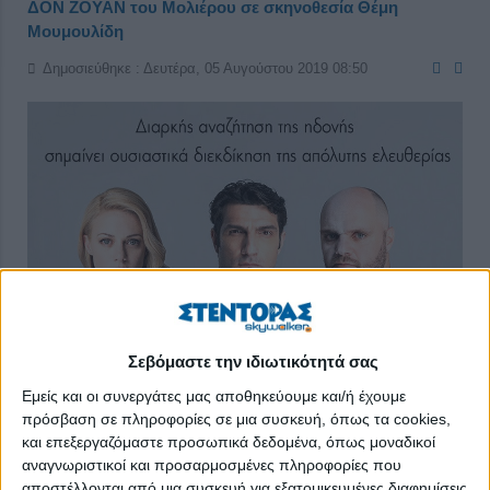
ΔΟΝ ΖΟΥΑΝ του Μολιέρου σε σκηνοθεσία Θέμη
Μουμουλίδη
Δημοσιεύθηκε : Δευτέρα, 05 Αυγούστου 2019 08:50
Σεβόμαστε την ιδιωτικότητά σας
Εμείς και οι συνεργάτες μας αποθηκεύουμε και/ή έχουμε
πρόσβαση σε πληροφορίες σε μια συσκευή, όπως τα cookies,
Δημοτικό θέατρο Ηλιούπολης «Δ. Κιντής» - Ώρα έναρξης:
και επεξεργαζόμαστε προσωπικά δεδομένα, όπως μοναδικοί
21:00
αναγνωριστικοί και προσαρμοσμένες πληροφορίες που
αποστέλλονται από μια συσκευή για εξατομικευμένες διαφημίσεις