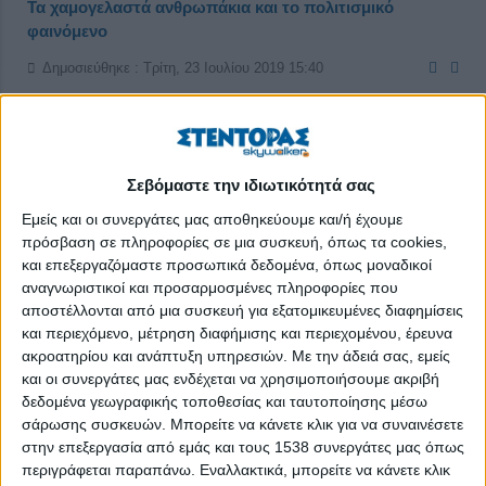
Τα χαμογελαστά ανθρωπάκια και το πολιτισμικό
φαινόμενο
Δημοσιεύθηκε : Τρίτη, 23 Ιουλίου 2019 15:40
Σεβόμαστε την ιδιωτικότητά σας
Εμείς και οι συνεργάτες μας αποθηκεύουμε και/ή έχουμε
πρόσβαση σε πληροφορίες σε μια συσκευή, όπως τα cookies,
και επεξεργαζόμαστε προσωπικά δεδομένα, όπως μοναδικοί
αναγνωριστικοί και προσαρμοσμένες πληροφορίες που
αποστέλλονται από μια συσκευή για εξατομικευμένες διαφημίσεις
και περιεχόμενο, μέτρηση διαφήμισης και περιεχομένου, έρευνα
ακροατηρίου και ανάπτυξη υπηρεσιών.
Με την άδειά σας, εμείς
και οι συνεργάτες μας ενδέχεται να χρησιμοποιήσουμε ακριβή
δεδομένα γεωγραφικής τοποθεσίας και ταυτοποίησης μέσω
Για τις νέες γενιές και πιο συγκεκριμένα για τη Generation Z,
σάρωσης συσκευών. Μπορείτε να κάνετε κλικ για να συναινέσετε
δηλαδή για όσους γεννήθηκαν μεταξύ 1995 και 2010, τα emoji
στην επεξεργασία από εμάς και τους 1538 συνεργάτες μας όπως
περιγράφεται παραπάνω. Εναλλακτικά, μπορείτε να κάνετε κλικ
αποτελούν πολιτισμικό φαινόμενο και τρόπο έκφρασης