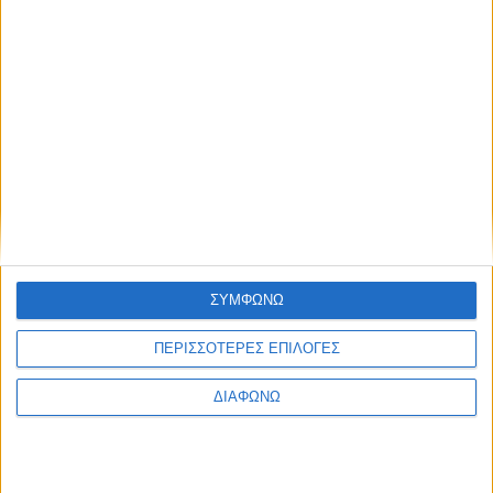
Η πλειοψηφία των χρηστών επιθυμεί να υπάρχουν
περισσότερα emoji διαθέσιμα και για τρόφιμα, ποτά και
σνακ.
Τα προϊόντα που διαφημίζονται χρησιμοποιώντας emoji
είναι πιο πιθανό να αγοραστούν.
Περισσότεροι από τους μισούς χρήστες emoji λένε ότι είναι
πιο πιθανό να ανοίξουν μηνύματα ηλεκτρονικού
ταχυδρομείου που περιλαμβάνουν emoji στη γραμμή
θέματος.
Κυβέλη Χατζηζήση
ΣΥΜΦΩΝΩ
Δημοσιογράφος – stentoras.gr
ΠΕΡΙΣΣΟΤΕΡΕΣ ΕΠΙΛΟΓΕΣ
Share this post
ΔΙΑΦΩΝΩ