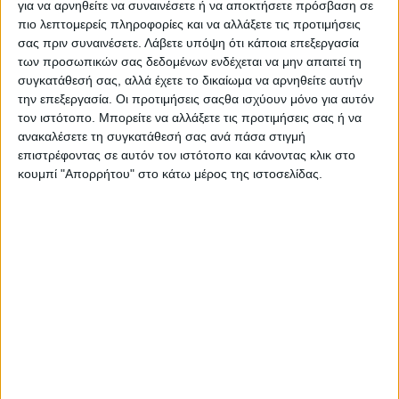
για να αρνηθείτε να συναινέσετε ή να αποκτήσετε πρόσβαση σε
συναισθημάτων, πολύ καλύτερο μάλιστα από μία τηλεφωνική
πιο λεπτομερείς πληροφορίες και να αλλάξετε τις προτιμήσεις
συνομιλία. Για τις μεγαλύτερες γενιές, αυτές οι αστείες,
σας πριν συναινέσετε.
Λάβετε υπόψη ότι κάποια επεξεργασία
θυμωμένες, χαρούμενες, εντυπωσιασμένες ή θλιμμένες
των προσωπικών σας δεδομένων ενδέχεται να μην απαιτεί τη
φατσούλες είναι η αστραπιαία εικονογράφηση των
συγκατάθεσή σας, αλλά έχετε το δικαίωμα να αρνηθείτε αυτήν
συναισθημάτων που προκαλούν οι αναρτήσεις στο Facebook.
την επεξεργασία. Οι προτιμήσεις σαςθα ισχύουν μόνο για αυτόν
Για τις παλιότερες γενιές από τη μία είναι απορίας άξιο πως έχει
τον ιστότοπο. Μπορείτε να αλλάξετε τις προτιμήσεις σας ή να
ανακαλέσετε τη συγκατάθεσή σας ανά πάσα στιγμή
διαφοροποιηθεί έτσι η επικοινωνία ανάμεσα στους ανθρώπους,
επιστρέφοντας σε αυτόν τον ιστότοπο και κάνοντας κλικ στο
από την άλλη προσαρμόζονται στα σημεία των καιρών. Όπως
κουμπί "Απορρήτου" στο κάτω μέρος της ιστοσελίδας.
και να έχει πάντως τα emoji έχουν την παγκόσμια ανεπίσημη
μέρα τους (17 Ιουλίου) που γιορτάζεται με εκδηλώσεις emoji
και εκδόσεις προϊόντων από το 2014. Στο πλαίσιο του
εορτασμού και κάτω από την ομπρέλα της βελτίωσης
προϊόντος (προφανώς και όχι πολιτισμικής διεκδίκησης) η
πολυεθνική λογισμικού Adobe στην πρώτη της έρευνα με τίτλο
«Emoji Trend Report» απευθύνθηκε σε 1.000 χρήστες emoji
στις ΗΠΑ ηλικίας 16 – 73 ετών προκειμένου να μάθει για τις
συνήθειες χρήσης τους και τον ρόλο που τα emoji παίζουν στη
ζωή και τις σχέσεις τους.