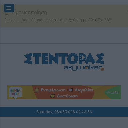
Προειδοποίηση
JUser: :_load: Αδυναμία φόρτωσης χρήστη με Α/Α (ID): 733
Saturday, 08/08/2026
09:28:33