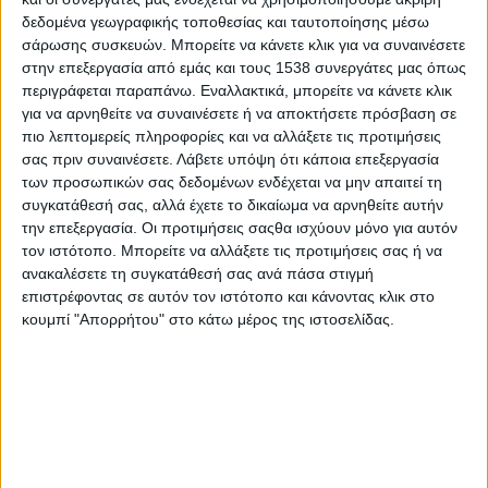
δεδομένα γεωγραφικής τοποθεσίας και ταυτοποίησης μέσω
ακαδημαϊκοί, ερευνητές και εταιρίες θα παρουσιάσουν τα
σάρωσης συσκευών. Μπορείτε να κάνετε κλικ για να συναινέσετε
success stories τους, καινοτόμες πρακτικές στους τομείς της
στην επεξεργασία από εμάς και τους 1538 συνεργάτες μας όπως
ενέργειας, των μετακινήσεων, της μόδας, των καλλυντικών, του
περιγράφεται παραπάνω. Εναλλακτικά, μπορείτε να κάνετε κλικ
design κ.ά. Στο GREENability θα γνωρίσουμε λίγο περισσότερο
για να αρνηθείτε να συναινέσετε ή να αποκτήσετε πρόσβαση σε
θέματα που λίγο πολύ τα γνωρίζουμε ήδη, μα θα μας
πιο λεπτομερείς πληροφορίες και να αλλάξετε τις προτιμήσεις
απασχολήσουν περαιτέρω στο προσεχές μέλλον: ανανεώσιμες
σας πριν συναινέσετε.
Λάβετε υπόψη ότι κάποια επεξεργασία
πηγές ενέργειας, αιολικά πάρκα, smart cities, αυτοκίνητα που
των προσωπικών σας δεδομένων ενδέχεται να μην απαιτεί τη
συγκατάθεσή σας, αλλά έχετε το δικαίωμα να αρνηθείτε αυτήν
κινούνται με το φως του ήλιου, κάθετη γεωργία, cradle2cradle
την επεξεργασία. Οι προτιμήσεις σαςθα ισχύουν μόνο για αυτόν
design, αλλά και… βιοδιασπώμενα καλαμάκια!
τον ιστότοπο. Μπορείτε να αλλάξετε τις προτιμήσεις σας ή να
ανακαλέσετε τη συγκατάθεσή σας ανά πάσα στιγμή
Η αρχή για το GREENability έρχεται την Τετάρτη 5 Ιουνίου στις
επιστρέφοντας σε αυτόν τον ιστότοπο και κάνοντας κλικ στο
19:00, με αφορμή την Παγκόσμια Ημέρα Περιβάλλοντος. Το
κουμπί "Απορρήτου" στο κάτω μέρος της ιστοσελίδας.
θέμα της πρώτης εκδήλωσης; Οι «πράσινες τεχνολογίες»
(green technologies).
Στην εκδήλωση, η καθηγήτρια Ελένη Μυριβήλη, αντιδήμαρχος
Αθηναίων για το Πράσινο, την Αστική Ανθεκτικότητα και την
Προσαρμογή στην Κλιματική Αλλαγή, θα παρουσιάσει το νέο
πρότζεκτ χαρτογράφησης της χλωρίδας του Εθνικού Κήπου.