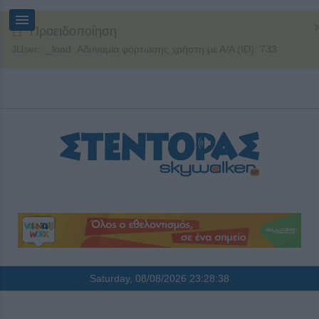
Προειδοποίηση
JUser: :_load: Αδυναμία φόρτωσης χρήστη με Α/Α (ID): 733
Saturday, 08/08/2026
23:28:39