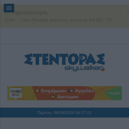
Προειδοποίηση
JUser: :_load: Αδυναμία φόρτωσης χρήστη με Α/Α (ID): 733
Πέμπτη, 06/08/2026
04:27:01