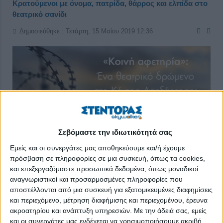
Κρατούμενοι με όνομα, πατρίδα, θάρρος και ελπίδα στο
θεατρικό σανίδι
Δημοσιεύθηκε : Τετάρτη, 15 Μαΐου 2019 12:36
Σεβόμαστε την ιδιωτικότητά σας
Εμείς και οι συνεργάτες μας αποθηκεύουμε και/ή έχουμε
πρόσβαση σε πληροφορίες σε μια συσκευή, όπως τα cookies,
και επεξεργαζόμαστε προσωπικά δεδομένα, όπως μοναδικοί
αναγνωριστικοί και προσαρμοσμένες πληροφορίες που
αποστέλλονται από μια συσκευή για εξατομικευμένες διαφημίσεις
Είκοσι ένα, είκοσι πέντε, έξι, ένα, δεκαεφτά… Δεν
και περιεχόμενο, μέτρηση διαφήμισης και περιεχομένου, έρευνα
πρόκειται για τυχαία νούμερα. Πρόκειται για χρόνια
ακροατηρίου και ανάπτυξη υπηρεσιών.
Με την άδειά σας, εμείς
κάθειρξης που ξεστομίζουν ιδιαίτεροι «ηθοποιοί»,
και οι συνεργάτες μας ενδέχεται να χρησιμοποιήσουμε ακριβή