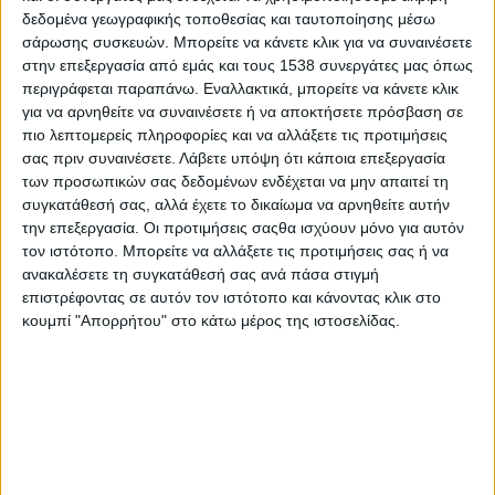
αφηγούμενοι την κατάληξη της ζωής τους, που μοιάζει να
δεδομένα γεωγραφικής τοποθεσίας και ταυτοποίησης μέσω
κοντεύει να τελειώσει πριν καν αρχίσει. Πρόκειται για
σάρωσης συσκευών. Μπορείτε να κάνετε κλικ για να συναινέσετε
σκόρπιους αριθμούς που κρύβουν μέσα τους την
στην επεξεργασία από εμάς και τους 1538 συνεργάτες μας όπως
περιγράφεται παραπάνω. Εναλλακτικά, μπορείτε να κάνετε κλικ
ετυμηγορία για το λάθος, το ολέθριο λάθος που τους
για να αρνηθείτε να συναινέσετε ή να αποκτήσετε πρόσβαση σε
καθήλωσε πίσω από συρματοπλέγματα φυλακής.
πιο λεπτομερείς πληροφορίες και να αλλάξετε τις προτιμήσεις
σας πριν συναινέσετε.
Λάβετε υπόψη ότι κάποια επεξεργασία
Η σκηνή προέρχεται από το δρώμενο «Κοινή αφετηρία» που
των προσωπικών σας δεδομένων ενδέχεται να μην απαιτεί τη
παρουσίασαν από κοινού, με την υποστήριξη του Εθνικού
συγκατάθεσή σας, αλλά έχετε το δικαίωμα να αρνηθείτε αυτήν
Θεάτρου και σε συνεργασία με τη Γενική Γραμματεία
την επεξεργασία. Οι προτιμήσεις σαςθα ισχύουν μόνο για αυτόν
Αντεγκληματικής Πολιτικής του Υπουργείου Δικαιοσύνης, οι
τον ιστότοπο. Μπορείτε να αλλάξετε τις προτιμήσεις σας ή να
κρατούμενοι των φυλακών Αυλώνα και Θήβας στο Κέντρο
ανακαλέσετε τη συγκατάθεσή σας ανά πάσα στιγμή
Απεξάρτησης Τοξικομανών Κρατουμένων Ελεώνα. Μια άκρως
επιστρέφοντας σε αυτόν τον ιστότοπο και κάνοντας κλικ στο
συγκινητική παράσταση, ένα δρώμενο που συμπύκνωνε την
κουμπί "Απορρήτου" στο κάτω μέρος της ιστοσελίδας.
αναπάντεχη, δύσβατη, παραβατική ζωή νέων ανδρών που στα
20 και κάτι χρόνια τους βρίσκονται έγκλειστοι και παλεύουν με
μια θεατρική ανάσα το συρμάτινο μέλλον τους.
Μέσα σε μισή ώρα, ο Νεκτάριος, ο Aslan, ο Zdravko, ο
Παναγιώτης, ο Βασίλης, ο Νίκος… 23 κρατούμενοι συνολικά
κατάφεραν, με την καθοδήγηση του εμψυχωτή και σκηνοθέτη