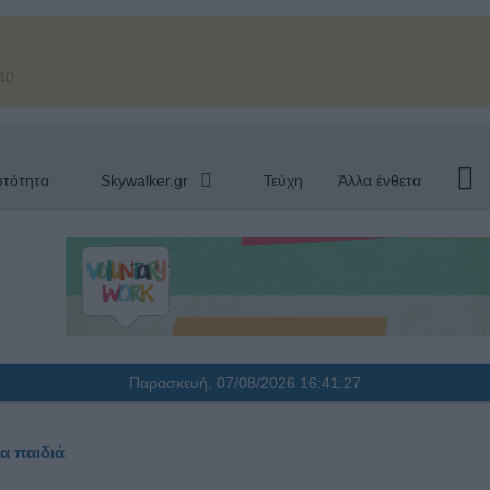
40
υτότητα
Skywalker.gr
Τεύχη
Άλλα ένθετα
Παρασκευή, 07/08/2026
16:41:28
α παιδιά