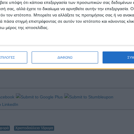
βετε υπόψη ότι κάποια επεξεργασία των προσωπικών σας δεδομένων ε
ην αιτιολογία "Παίζουμε για τα παιδιά"».
εσή σας, αλλά έχετε το δικαίωμα να αρνηθείτε αυτήν την επεξεργασία. 
τόν τον ιστότοπο. Μπορείτε να αλλάξετε τις προτιμήσεις σας ή να ανακα
 πάσα στιγμή επιστρέφοντας σε αυτόν τον ιστότοπο και κάνοντας κλι
ω μέρος της ιστοσελίδας.
» καλλιτέχνες καθώς «ήταν οι πιο πρόθυμοι να συμμετάσχουν εθελον
ος είναι ότι όσοι προσφέρουν θα έχουν την ευκαιρία να... αποζημιωθού
 Το πιο σημαντικό μήνυμα που θέλει να περάσει, όμως, μέσω της δράση
υν θησαυροί, φτάνει να δώσουμε τη δέουσα σημασία, να νιώσουν και τα 
ΕΠΙΛΟΓΕΣ
ΔΙΑΦΩΝΩ
ΣΥ
υτά. Αν αισθανθούν αυτή τη θαλπωρή και την εμπιστοσύνη, στο μέλλον σί
σφορά
Χριστοδούλειο Ίδρυμα