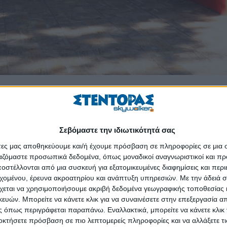
 τα παιδιά, σ’ ένα πρότζεκτ κοινωνικής συνεισφοράς με μουσικές και θ
ς «Παίζουμε για τα παιδιά» Μαρίνα Γαλανοπούλου, «διοργανώνονται
ενται σε ιδρύματα και οργανισμούς προστασίας παιδιών και εφήβων. Α
Σεβόμαστε την ιδιωτικότητά σας
Χριστοδούλειο Ίδρυμα».
άτες μας αποθηκεύουμε και/ή έχουμε πρόσβαση σε πληροφορίες σε μια
ργαζόμαστε προσωπικά δεδομένα, όπως μοναδικοί αναγνωριστικοί και 
στέλλονται από μια συσκευή για εξατομικευμένες διαφημίσεις και περ
α από εισαγγελικές παραγγελίες (κακοποίηση). «Εκεί βρίσκουν πε
εχομένου, έρευνα ακροατηρίου και ανάπτυξη υπηρεσιών.
Με την άδειά σα
χεται να χρησιμοποιήσουμε ακριβή δεδομένα γεωγραφικής τοποθεσίας 
αποφοίτησή τους από σχολές της τριτοβάθμιας εκπαίδευσης. Δημιο
ών. Μπορείτε να κάνετε κλικ για να συναινέσετε στην επεξεργασία απ
αν οικογένεια παρά ως ίδρυμα. Η αφοσίωση των ανθρώπων, κυρίως εθ
 όπως περιγράφεται παραπάνω. Εναλλακτικά, μπορείτε να κάνετε κλικ γ
ούλου τονίζει επίσης στο ΑΠΕ-ΜΠΕ: «Σε μια βδομάδα δράσεων θελ
οκτήσετε πρόσβαση σε πιο λεπτομερείς πληροφορίες και να αλλάξετε τι
ς, όπως κλιματιστικά, ηλεκτρικές συσκευές κ.λπ. Όποιος επιθυμεί μ