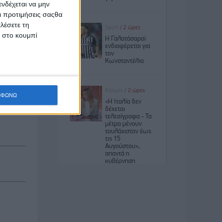
νδέχεται να μην
Οι προτιμήσεις σαςθα
λέσετε τη
κ στο κουμπί
τικά και
ν με ένα
ς για τα
ίδια ότι
ΜΦΩΝΩ
γουρα θα