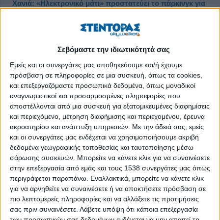
Χανιά: «Ηλεκτρονικό μάτι» προστατεύει το πάρκινγκ για
ΑμεΑ
Δημοσιεύθηκε : Τετάρτη, 27 Μαρτίου 2019 10:35
Σεβόμαστε την ιδιωτικότητά σας
Εμείς και οι συνεργάτες μας αποθηκεύουμε και/ή έχουμε
πρόσβαση σε πληροφορίες σε μια συσκευή, όπως τα cookies,
και επεξεργαζόμαστε προσωπικά δεδομένα, όπως μοναδικοί
αναγνωριστικοί και προσαρμοσμένες πληροφορίες που
αποστέλλονται από μια συσκευή για εξατομικευμένες διαφημίσεις
και περιεχόμενο, μέτρηση διαφήμισης και περιεχομένου, έρευνα
ακροατηρίου και ανάπτυξη υπηρεσιών.
Με την άδειά σας, εμείς
και οι συνεργάτες μας ενδέχεται να χρησιμοποιήσουμε ακριβή
δεδομένα γεωγραφικής τοποθεσίας και ταυτοποίησης μέσω
σάρωσης συσκευών. Μπορείτε να κάνετε κλικ για να συναινέσετε
στην επεξεργασία από εμάς και τους 1538 συνεργάτες μας όπως
περιγράφεται παραπάνω. Εναλλακτικά, μπορείτε να κάνετε κλικ
Ξεκίνησαν οι εργασίες για την τοποθέτηση των αισθητήρων
για να αρνηθείτε να συναινέσετε ή να αποκτήσετε πρόσβαση σε
ηλεκτρονικής διαχείρισης 160 οριοθετημένων θέσεων
πιο λεπτομερείς πληροφορίες και να αλλάξετε τις προτιμήσεις
στάθμευσης ΑμεΑ στα Χανιά, ενός συστήματος που έχει στόχο
σας πριν συναινέσετε.
Λάβετε υπόψη ότι κάποια επεξεργασία
να εξαλείψει το φαινόμενο της παράνομης κατάληψής τους από
των προσωπικών σας δεδομένων ενδέχεται να μην απαιτεί τη