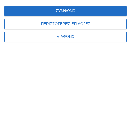
ΣΥΜΦΩΝΩ
Facebook Social Comments
ΠΕΡΙΣΣΟΤΕΡΕΣ ΕΠΙΛΟΓΕΣ
ΑμεΑ
Χανιά
«ηλεκτρονικό μάτι»
θέσεις στάθμευσης
ΔΙΑΦΩΝΩ
Προηγούμενο
Επόμενο