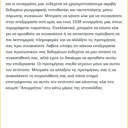
ιδέα τους και τη συμμετοχή τους στο παγκόσμιο πρόγραμμα
και οι συνεργάτες μας ενδέχεται να χρησιμοποιήσουμε ακριβή
«Μαθητική Εικονική Επιχείρηση 2019» του Σωματείου
δεδομένα γεωγραφικής τοποθεσίας και ταυτοποίησης μέσω
σάρωσης συσκευών. Μπορείτε να κάνετε κλικ για να συναινέσετε
Επιχειρηματικότητας Νέων / Junior Achievement Greece, που
στην επεξεργασία από εμάς και τους 1538 συνεργάτες μας όπως
πραγματοποιήθηκε την προηγούμενη εβδομάδα στο εμπορικό
περιγράφεται παραπάνω. Εναλλακτικά, μπορείτε να κάνετε κλικ
κέντρο Mediterranean Cosmos.
για να αρνηθείτε να συναινέσετε ή να αποκτήσετε πρόσβαση σε
πιο λεπτομερείς πληροφορίες και να αλλάξετε τις προτιμήσεις
Η επιχειρηματική ιδέα τους αφορούσε την καινοτόμο εφαρμογή
σας πριν συναινέσετε.
Λάβετε υπόψη ότι κάποια επεξεργασία
υπό τον τίτλο EsThesi: ένα διπλό λογοπαίγνιο που αντανακλά
των προσωπικών σας δεδομένων ενδέχεται να μην απαιτεί τη
την ευρηματικότητα, τη ζωντάνια και το κέφι για δημιουργία εκ
συγκατάθεσή σας, αλλά έχετε το δικαίωμα να αρνηθείτε αυτήν
μέρους της ομάδας και στην προκειμένη περίπτωση μια
την επεξεργασία. Οι προτιμήσεις σαςθα ισχύουν μόνο για αυτόν
σύνθεση με την ονομασία του Thesi, του γνωστού συστήματος
τον ιστότοπο. Μπορείτε να αλλάξετε τις προτιμήσεις σας ή να
στάθμευσης που χρησιμοποιεί ο Δήμος Θεσσαλονίκης.
ανακαλέσετε τη συγκατάθεσή σας ανά πάσα στιγμή
επιστρέφοντας σε αυτόν τον ιστότοπο και κάνοντας κλικ στο
Η Esthesi ή EιςΘέση είναι σύστημα ελεγχόμενης στάθμευσης
κουμπί "Απορρήτου" στο κάτω μέρος της ιστοσελίδας.
με μαγνητικούς αισθητήρες οχημάτων στο οδόστρωμα, που
λειτουργεί ταυτόχρονα ως υποδομή IoΤ (Internet of Things) για
δίκτυα φόρτισης ηλεκτρικών οχημάτων και δημοτικού
φωτισμού, εξοικονομώντας ενέργεια και ανθρώπινους πόρους.
Σύμφωνα με πληροφορίες του ΑΠΕ-ΜΠΕ, η χρέωση γίνεται