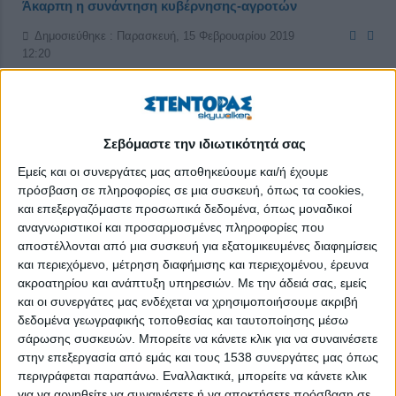
Άκαρπη η συνάντηση κυβέρνησης-αγροτών
Δημοσιεύθηκε : Παρασκευή, 15 Φεβρουαρίου 2019
12:20
Σεβόμαστε την ιδιωτικότητά σας
Εμείς και οι συνεργάτες μας αποθηκεύουμε και/ή έχουμε
πρόσβαση σε πληροφορίες σε μια συσκευή, όπως τα cookies,
και επεξεργαζόμαστε προσωπικά δεδομένα, όπως μοναδικοί
αναγνωριστικοί και προσαρμοσμένες πληροφορίες που
αποστέλλονται από μια συσκευή για εξατομικευμένες διαφημίσεις
και περιεχόμενο, μέτρηση διαφήμισης και περιεχομένου, έρευνα
ακροατηρίου και ανάπτυξη υπηρεσιών.
Με την άδειά σας, εμείς
και οι συνεργάτες μας ενδέχεται να χρησιμοποιήσουμε ακριβή
δεδομένα γεωγραφικής τοποθεσίας και ταυτοποίησης μέσω
σάρωσης συσκευών. Μπορείτε να κάνετε κλικ για να συναινέσετε
στην επεξεργασία από εμάς και τους 1538 συνεργάτες μας όπως
Περισσότερο από πέντε ώρες διήρκεσε η χθεσινή συνάντηση
περιγράφεται παραπάνω. Εναλλακτικά, μπορείτε να κάνετε κλικ
στο Υπουργείο Αγροτικής Ανάπτυξης μεταξύ διευρυμένου
για να αρνηθείτε να συναινέσετε ή να αποκτήσετε πρόσβαση σε