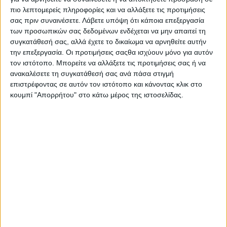
κυβερνητικού κλιμακίου και εκπροσώπων της Πανελλαδικής
πιο λεπτομερείς πληροφορίες και να αλλάξετε τις προτιμήσεις
Επιτροπής των Μπλόκων, ωστόσο αποδείχθηκε άκαρπη
σας πριν συναινέσετε.
Λάβετε υπόψη ότι κάποια επεξεργασία
καθώς δεν κατέληξαν σε συμφωνία. Από την πλευρά του
των προσωπικών σας δεδομένων ενδέχεται να μην απαιτεί τη
Υπουργείου ανακοινώθηκαν ορισμένες πρώτες παρεμβάσεις,
συγκατάθεσή σας, αλλά έχετε το δικαίωμα να αρνηθείτε αυτήν
την επεξεργασία. Οι προτιμήσεις σαςθα ισχύουν μόνο για αυτόν
με προτεραιότητα στην εφαρμογή μέτρων για τη μείωση του
τον ιστότοπο. Μπορείτε να αλλάξετε τις προτιμήσεις σας ή να
κόστους παραγωγής. «Το πρώτο μέτρο είναι η επίλυση του
ανακαλέσετε τη συγκατάθεσή σας ανά πάσα στιγμή
ζητήματος των εργατών γης από τρίτες χώρες, σε συνεργασία
επιστρέφοντας σε αυτόν τον ιστότοπο και κάνοντας κλικ στο
με το Υπουργείο Εργασίας», δήλωσε ο υπουργός Σταύρος
κουμπί "Απορρήτου" στο κάτω μέρος της ιστοσελίδας.
Αραχωβίτης, ενώ «έχουν δρομολογηθεί παρεμβάσεις στα
λιπάσματα, τα φυτοφάρμακα, τους σπόρους και στις
υπόλοιπες εισροές». Παράλληλα, ο υπουργός διαβεβαίωσε
τους κτηνοτρόφους ότι θα εισαχθεί η ΠΟΠ Φέτα στο
πρόγραμμα σίτισης στα σχολεία. «Αφορά 153.000 μερίδες
καθημερινά για το 2019-2020, 300.000 μερίδες για το 2020-
2021 και 600.000 για το 2021-2022», διευκρίνισε.
Αναφορικά με την αναπλήρωση του χαμένου εισοδήματος των
αγροτών, ο κ. Αραχωβίτης είπε ότι ήταν «ένα από τα κύρια
αιτήματα των μπλόκων τη χρονιά που πέρασε. Προς αυτή την