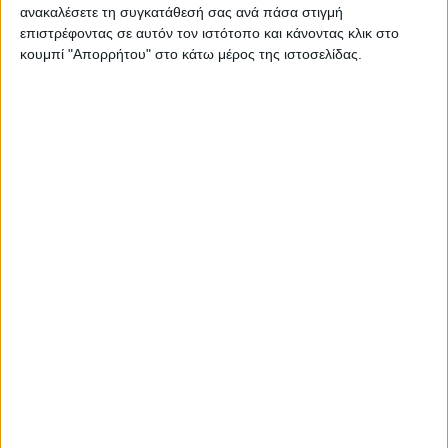
ανακαλέσετε τη συγκατάθεσή σας ανά πάσα στιγμή
ελληνικών συστημικών τραπεζών, που πραγματοποιήθηκε στο
επιστρέφοντας σε αυτόν τον ιστότοπο και κάνοντας κλικ στο
Μέγαρο Μαξίμου. Σύμφωνα με πληροφορίες του ΑΠΕ-ΜΠΕ,
κουμπί "Απορρήτου" στο κάτω μέρος της ιστοσελίδας.
βασικά κριτήρια ένταξης αποτελούν το οικογενειακό εισόδημα
έως 30.000 ευρώ, το υπόλοιπο δανείου έως 130.000 ευρώ και
η αντικειμενική αξία ακινήτου έως 250.000 ευρώ. Σε αυτή τη
βάση διαμορφώνεται ένα πλαίσιο ένταξης που, σύμφωνα με
εκτιμήσεις, θα περιλαμβάνει το 90% των κόκκινων δανείων
πρώτης κατοικίας. Η κοινή πρόταση θα διαβιβαστεί στους
εποπτικούς θεσμούς του τραπεζικού συστήματος, με στόχο να
ολοκληρωθεί η διαδικασία νομοθέτησης μέχρι το τέλος
Φεβρουαρίου.
Share this post