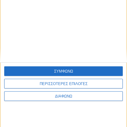
Facebook Social Comments
Συμφωνία
τράπεζες
ένταξη
Προηγούμενο
Επόμενο
ΣΥΜΦΩΝΩ
ΠΕΡΙΣΣΟΤΕΡΕΣ ΕΠΙΛΟΓΕΣ
ΔΙΑΦΩΝΩ