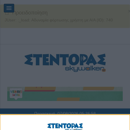
Προειδοποίηση
JUser: :_load: Αδυναμία φόρτωσης χρήστη με Α/Α (ID): 740
Παρασκευή, 07/08/2026
05:26:58