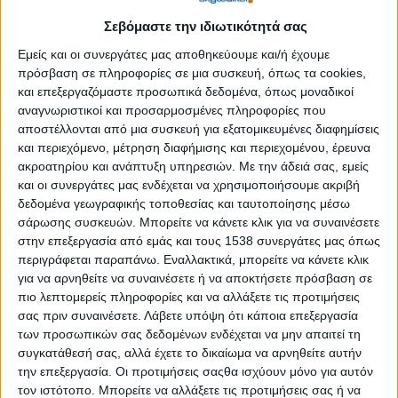
Συμφωνία για την προστασία της πρώτης κατοικίας
Σεβόμαστε την ιδιωτικότητά σας
Δημοσιεύθηκε : Παρασκευή, 15 Φεβρουαρίου 2019
Εμείς και οι συνεργάτες μας αποθηκεύουμε και/ή έχουμε
11:39
πρόσβαση σε πληροφορίες σε μια συσκευή, όπως τα cookies,
και επεξεργαζόμαστε προσωπικά δεδομένα, όπως μοναδικοί
αναγνωριστικοί και προσαρμοσμένες πληροφορίες που
αποστέλλονται από μια συσκευή για εξατομικευμένες διαφημίσεις
και περιεχόμενο, μέτρηση διαφήμισης και περιεχομένου, έρευνα
ακροατηρίου και ανάπτυξη υπηρεσιών.
Με την άδειά σας, εμείς
και οι συνεργάτες μας ενδέχεται να χρησιμοποιήσουμε ακριβή
δεδομένα γεωγραφικής τοποθεσίας και ταυτοποίησης μέσω
σάρωσης συσκευών. Μπορείτε να κάνετε κλικ για να συναινέσετε
στην επεξεργασία από εμάς και τους 1538 συνεργάτες μας όπως
περιγράφεται παραπάνω. Εναλλακτικά, μπορείτε να κάνετε κλικ
για να αρνηθείτε να συναινέσετε ή να αποκτήσετε πρόσβαση σε
πιο λεπτομερείς πληροφορίες και να αλλάξετε τις προτιμήσεις
σας πριν συναινέσετε.
Λάβετε υπόψη ότι κάποια επεξεργασία
των προσωπικών σας δεδομένων ενδέχεται να μην απαιτεί τη
Συμφωνία σχετικά με το πλαίσιο προστασίας της πρώτης
συγκατάθεσή σας, αλλά έχετε το δικαίωμα να αρνηθείτε αυτήν
την επεξεργασία. Οι προτιμήσεις σαςθα ισχύουν μόνο για αυτόν
κατοικίας που θα αντικαταστήσει τον νόμο Κατσέλη επήλθε στη
τον ιστότοπο. Μπορείτε να αλλάξετε τις προτιμήσεις σας ή να
χθεσινή συνάντηση μεταξύ των αρμόδιων υπουργών και των