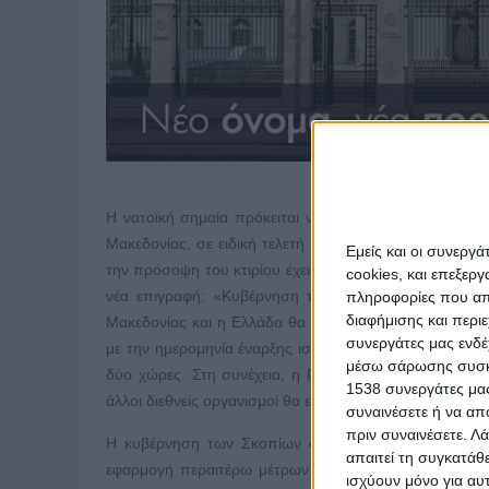
Η νατοϊκή σημαία πρόκειται να υψωθεί σήμερα μπροσ
Μακεδονίας, σε ειδική τελετή κατά την οποία θα μιλήσ
Εμείς και οι συνεργ
την πρόσοψη του κτιρίου έχει ήδη αφαιρεθεί η επιγραφ
cookies, και επεξε
νέα επιγραφή: «Κυβέρνηση της Δημοκρατίας της Βόρ
πληροφορίες που απο
διαφήμισης και περι
Μακεδονίας και η Ελλάδα θα υποβάλουν κοινή επιστο
συνεργάτες μας ενδέ
με την ημερομηνία έναρξης ισχύος της νέας συμφωνίας, 
μέσω σάρωσης συσκευ
δύο χώρες. Στη συνέχεια, η Γενική Γραμματεία του Ο
1538 συνεργάτες μας
άλλοι διεθνείς οργανισμοί θα ενημερωθούν για την αλλ
συναινέσετε ή να απ
πριν συναινέσετε.
Λά
Η κυβέρνηση των Σκοπίων σχηματίζει ήδη ομάδα που
απαιτεί τη συγκατάθ
εφαρμογή περαιτέρω μέτρων και δράσεων που αφορού
ισχύουν μόνο για αυ