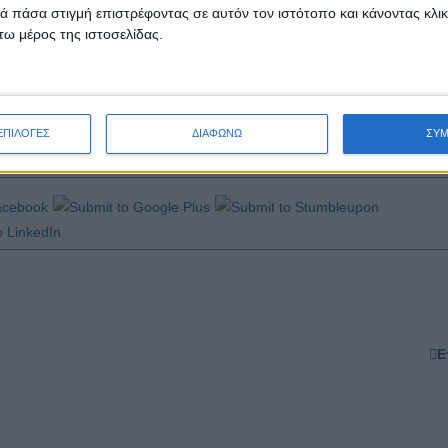
ξενικές αρχές. Επίσης, οι οργανισμοί τοπικής αυτοδιοίκησης θα λάβου
 πάσα στιγμή επιστρέφοντας σε αυτόν τον ιστότοπο και κάνοντας κλι
υντήριες γραμμές θα σταλούν και στις δημόσιες υπηρεσίες. Η χρήση 
ω μέρος της ιστοσελίδας.
ον νόμο σχετικά με τη χρήση των γλωσσών, που σημαίνει ότι οι πινα
ρόσφατα και ο κυβερνητικός εκπρόσωπος Μίλε Μποσνιάκοφσκι, οι 
ΕΠΙΛΟΓΕΣ
ΔΙΑΦΩΝΩ
ΣΥ
Ε