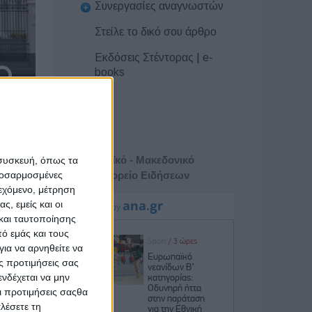
Συνεργασίες αναγνωστών
Στείλε το δικό σου άρθρο
Εκδόσεις Στέντορας | e-
books
 Βόρειας
ρας. Από
Αθηναϊκό - Μακεδονικό
 συσκευή, όπως τα
ρτηθεί η
προσαρμοσμένες
Πρακτορείο Ειδήσεων
 Βόρειας
ιεχόμενο, μέτρηση
ς, εμείς και οι
ναφορικά
και ταυτοποίησης
ιζαν τις
ό εμάς και τους
 όλοι οι
ια να αρνηθείτε να
ς προτιμήσεις σας
νδέχεται να μην
 για την
Οι προτιμήσεις σαςθα
και στις
λέσετε τη