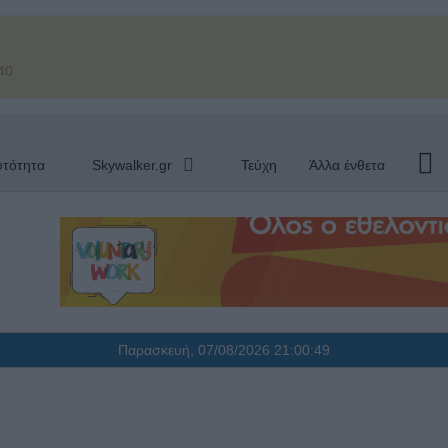
40
υτότητα
Skywalker.gr
Τεύχη
Άλλα ένθετα
Παρασκευή, 07/08/2026
21:00:50