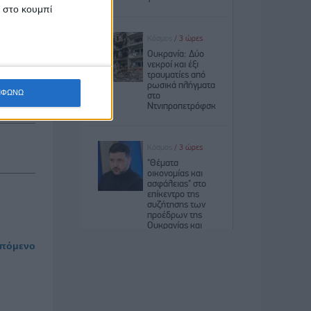
ν εντολή
κ στο κουμπί
του νέου
κίδες θα
Αλβανοί
ΜΦΩΝΩ
πόμενο