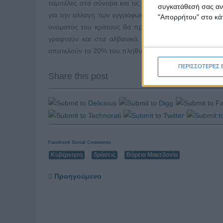
ταμπέλες στα σύνορα και τις διπλωματικές και τις προ
συγκατάθεσή σας ανά
για την αλλαγή των εγγράφων, ενώ αντίστοιχες κατευθ
"Απορρήτου" στο κάτ
ονόματος του κράτους θα πρέπει να εναρμονιστεί με τ
γραφτούν και στα αλβανικά, καθώς, όπως δήλωσε π
αποτελούν το 20% του πληθυσμού της χώρας.
ΠΕΡΙΣΣΟΤΕΡΕΣ 
Share this post
Facebook Social Comments
Κυβέρνηση
δράσεις
Βόρεια Μακεδονία
Προηγούμενο