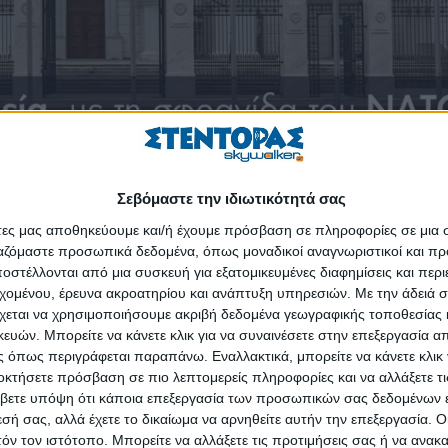
Σεβόμαστε την ιδιωτικότητά σας
τά από το κτίριο της κυβέρνησης στα Σκόπια, δίπλα στη σημαία της
ει ο πρόεδρος Ζόραν Ζάεφ και θα εγκαινιαστεί η νέα ονομασία της χώ
άτες μας αποθηκεύουμε και/ή έχουμε πρόσβαση σε πληροφορίες σε μια
ή «Κυβέρνηση της Δημοκρατίας της Μακεδονίας» και αναμένεται να ανα
ργαζόμαστε προσωπικά δεδομένα, όπως μοναδικοί αναγνωριστικοί και 
ειας Μακεδονίας». Όπως μεταδίδει το ΑΠΕ-ΜΠΕ, η Δημοκρατία της
στέλλονται από μια συσκευή για εξατομικευμένες διαφημίσεις και περ
εχομένου, έρευνα ακροατηρίου και ανάπτυξη υπηρεσιών.
Με την άδειά σα
λή στον γενικό γραμματέα των Ηνωμένων Εθνών Αντόνιο Γκουτέρες α
χεται να χρησιμοποιήσουμε ακριβή δεδομένα γεωγραφικής τοποθεσίας 
η οποία βάζει τέλος στις διμερείς διαφορές που εδώ και δεκαετίες χώρ
ών. Μπορείτε να κάνετε κλικ για να συναινέσετε στην επεξεργασία απ
ΗΕ, οι χώρες-μέλη, οι χώρες-παρατηρητές του Οργανισμού, καθώς και
 όπως περιγράφεται παραπάνω. Εναλλακτικά, μπορείτε να κάνετε κλικ γ
αγή του ονόματος.
οκτήσετε πρόσβαση σε πιο λεπτομερείς πληροφορίες και να αλλάξετε τι
βετε υπόψη ότι κάποια επεξεργασία των προσωπικών σας δεδομένων ε
 μέσα σε επτά ημέρες θα προετοιμάσει ένα εθνικό σχέδιο δράσης
εσή σας, αλλά έχετε το δικαίωμα να αρνηθείτε αυτήν την επεξεργασία. 
ν στην αλλαγή της ονομασίας από τους κρατικούς θεσμούς, καθώς 
τόν τον ιστότοπο. Μπορείτε να αλλάξετε τις προτιμήσεις σας ή να ανακα