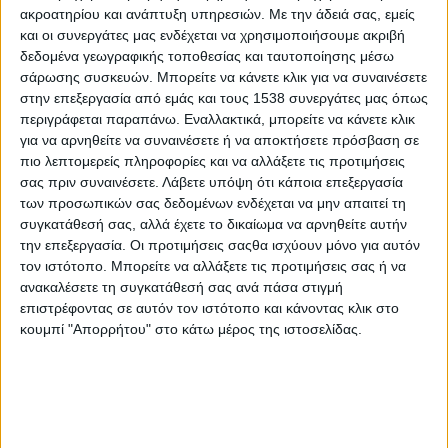
Φεβρουαρίου. Μια εβδομάδα που αναδεικνύει ένα τεράστιο
ακροατηρίου και ανάπτυξη υπηρεσιών.
Με την άδειά σας, εμείς
πρόβλημα, στοχεύοντας στην αξιοπρεπή αντιμετώπισή του.
και οι συνεργάτες μας ενδέχεται να χρησιμοποιήσουμε ακριβή
δεδομένα γεωγραφικής τοποθεσίας και ταυτοποίησης μέσω
Μια εβδομάδα που, ανάμεσα στα άλλα, προτείνει σε
σάρωσης συσκευών. Μπορείτε να κάνετε κλικ για να συναινέσετε
επώνυμους πολίτες να γίνουν «πωλητές για μία ώρα»
στην επεξεργασία από εμάς και τους 1538 συνεργάτες μας όπως
φορώντας τα κόκκινα γιλέκα της συμπαράστασης. Κι έτσι,
περιγράφεται παραπάνω. Εναλλακτικά, μπορείτε να κάνετε κλικ
ευαισθητοποιημένοι άνθρωποι, όπως ο Γιώργος Κοτανίδης, η
για να αρνηθείτε να συναινέσετε ή να αποκτήσετε πρόσβαση σε
Γιούλικα Σκαφιδά, η Μαρίσσα Τριανταφυλλίδου, ο Αιμίλιος
πιο λεπτομερείς πληροφορίες και να αλλάξετε τις προτιμήσεις
Χειλάκης, η Μάγια Τσόκλη, θα σχεδιάσουν μια παράσταση από
σας πριν συναινέσετε.
Λάβετε υπόψη ότι κάποια επεξεργασία
καρδιάς.
των προσωπικών σας δεδομένων ενδέχεται να μην απαιτεί τη
συγκατάθεσή σας, αλλά έχετε το δικαίωμα να αρνηθείτε αυτήν
Υπολογίζεται πως σε όλο τον κόσμο ζουν περίπου 100
την επεξεργασία. Οι προτιμήσεις σαςθα ισχύουν μόνο για αυτόν
εκατομμύρια άστεγοι. Υπολογίζεται πως στην Ελλάδα
τον ιστότοπο. Μπορείτε να αλλάξετε τις προτιμήσεις σας ή να
ανακαλέσετε τη συγκατάθεσή σας ανά πάσα στιγμή
ζουν τουλάχιστον 20.000 άνθρωποι χωρίς στέγη.
επιστρέφοντας σε αυτόν τον ιστότοπο και κάνοντας κλικ στο
Υπολογισμός για τη λύση του προβλήματος, ωστόσο,
κουμπί "Απορρήτου" στο κάτω μέρος της ιστοσελίδας.
από την πλευρά των ιθυνόντων δεν φαίνεται πουθενά…
Στη Νέα Υόρκη, το 1989 γεννήθηκε το «Street News», το
πρώτο περιοδικό δρόμου. Από τότε, μαζί με τους άστεγους
που δυστυχώς πολλαπλασιάζονταν, αυξανόταν και ο αριθμός
των εντύπων. Στις 27 Φεβρουαρίου 2013 κυκλοφόρησε για