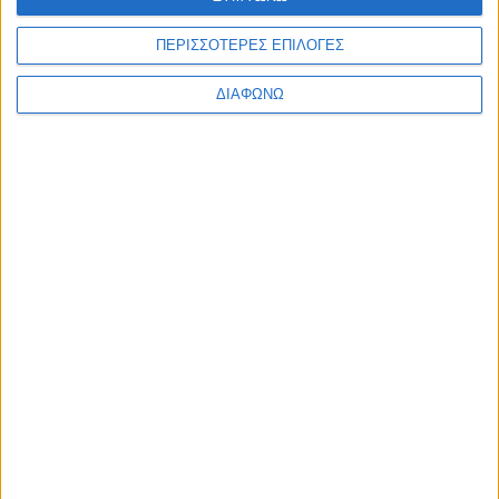
επιχειρηματικότητα
ανακύκλωση
αδέσποτα
δήμοι
ΠΕΡΙΣΣΟΤΕΡΕΣ ΕΠΙΛΟΓΕΣ
Προηγούμενο
Επόμενο
ΔΙΑΦΩΝΩ