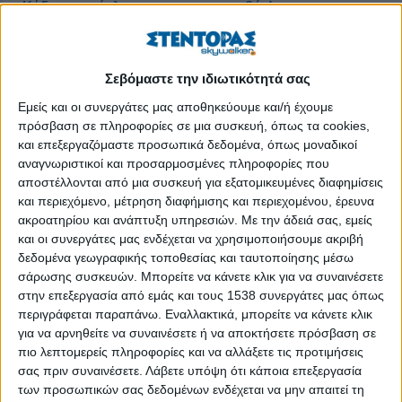
Κάδος ανακύκλωσης και… ανταμοιβής!
Δημοσιεύθηκε : Πέμπτη, 07 Φεβρουαρίου 2019 12:53
Σεβόμαστε την ιδιωτικότητά σας
Εμείς και οι συνεργάτες μας αποθηκεύουμε και/ή έχουμε
πρόσβαση σε πληροφορίες σε μια συσκευή, όπως τα cookies,
και επεξεργαζόμαστε προσωπικά δεδομένα, όπως μοναδικοί
αναγνωριστικοί και προσαρμοσμένες πληροφορίες που
αποστέλλονται από μια συσκευή για εξατομικευμένες διαφημίσεις
και περιεχόμενο, μέτρηση διαφήμισης και περιεχομένου, έρευνα
ακροατηρίου και ανάπτυξη υπηρεσιών.
Με την άδειά σας, εμείς
και οι συνεργάτες μας ενδέχεται να χρησιμοποιήσουμε ακριβή
δεδομένα γεωγραφικής τοποθεσίας και ταυτοποίησης μέσω
σάρωσης συσκευών. Μπορείτε να κάνετε κλικ για να συναινέσετε
στην επεξεργασία από εμάς και τους 1538 συνεργάτες μας όπως
περιγράφεται παραπάνω. Εναλλακτικά, μπορείτε να κάνετε κλικ
για να αρνηθείτε να συναινέσετε ή να αποκτήσετε πρόσβαση σε
Ευφυής, χρήσιμη και απόλυτα συγκινητική η ιδέα της εταιρίας
πιο λεπτομερείς πληροφορίες και να αλλάξετε τις προτιμήσεις
Fil Eco, καθώς με τη δημιουργία κάδου ανακύκλωσης που
σας πριν συναινέσετε.
Λάβετε υπόψη ότι κάποια επεξεργασία
των προσωπικών σας δεδομένων ενδέχεται να μην απαιτεί τη
λειτουργεί παράλληλα και ως σημείο ταΐσματος αδέσποτων