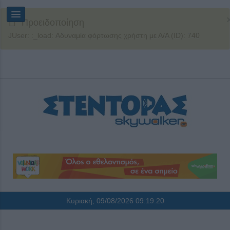
Προειδοποίηση
JUser: :_load: Αδυναμία φόρτωσης χρήστη με Α/Α (ID): 740
Κυριακή, 09/08/2026
09:19:20