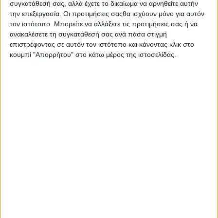
συγκατάθεσή σας, αλλά έχετε το δικαίωμα να αρνηθείτε αυτήν
ζώων και κατοικιδίων κέρδισε το κοινό που είχε
την επεξεργασία. Οι προτιμήσεις σαςθα ισχύουν μόνο για αυτόν
παρακολουθήσει την 11η Διεθνή Έκθεση Κτηνοτροφίας &
τον ιστότοπο. Μπορείτε να αλλάξετε τις προτιμήσεις σας ή να
Πτηνοτροφίας Zootechnia στο πλαίσιο των πρωτοβουλιών για
ανακαλέσετε τη συγκατάθεσή σας ανά πάσα στιγμή
τη στήριξη των ελληνικών νεοφυών επιχειρήσεων από το
επιστρέφοντας σε αυτόν τον ιστότοπο και κάνοντας κλικ στο
Υπουργείο Ψηφιακής Πολιτικής, Τηλεπικοινωνιών &
κουμπί "Απορρήτου" στο κάτω μέρος της ιστοσελίδας.
Ενημέρωσης.
Όπως μεταδίδει το ΑΠΕ-ΜΠΕ και σύμφωνα με τις πληροφορίες
που γνωστοποίησε ο διευθύνων σύμβουλος της εταιρίας
Γιώργος Ποτουρίδης, πρόκειται για μια συσκευή συλλογής
υλικών ανακύκλωσης και συγχρόνως σίτισης αδέσποτων και
κατοικιδίων που σκοπό έχει να ευαισθητοποιήσει τους Δήμους
και τους κατοίκους τους σε θέματα ανακύκλωσης αλλά και
φροντίδας των ζώων.
«Σκεφτείτε ότι κάθε φορά που ρίχνετε ένα σκουπίδι
απελευθερώνεται συγκεκριμένη ποσότητα γατοτροφής ή
σκυλοτροφής. Επίσης μπορεί κάποιος να αδειάσει το νερό που