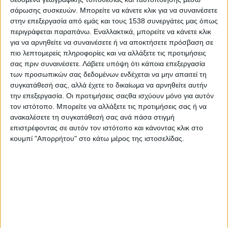
κατάληψη προκειμένου να απομακρυνθεί από το σχολείο
σάρωσης συσκευών. Μπορείτε να κάνετε κλικ για να συναινέσετε
ο συμμαθητής τους που τους δημιουργεί προβλήματα με
στην επεξεργασία από εμάς και τους 1538 συνεργάτες μας όπως
την επιθετικότητα, την αντικοινωνική συμπεριφορά και τις
περιγράφεται παραπάνω. Εναλλακτικά, μπορείτε να κάνετε κλικ
για να αρνηθείτε να συναινέσετε ή να αποκτήσετε πρόσβαση σε
μαθησιακές δυσκολίες του.
Το παιδί έχει διαγνωσμένη
πιο λεπτομερείς πληροφορίες και να αλλάξετε τις προτιμήσεις
γενετική παρέκκλιση, σύνδρομο εκ γενετής που εμποδίζει την
σας πριν συναινέσετε.
Λάβετε υπόψη ότι κάποια επεξεργασία
ομαλή ένταξή του στο σχολείο. Ο πατέρας του, αναστατωμένος
των προσωπικών σας δεδομένων ενδέχεται να μην απαιτεί τη
και εξοργισμένος με την εξέλιξη, δήλωσε σύμφωνα με την
συγκατάθεσή σας, αλλά έχετε το δικαίωμα να αρνηθείτε αυτήν
εφημερίδα «Μακεδονία»: «Πρόκειται για ένα πρωτοφανές
την επεξεργασία. Οι προτιμήσεις σαςθα ισχύουν μόνο για αυτόν
ξέσπασμα ρατσιστικής βίας. Είναι θλιβερή και άθλια η
τον ιστότοπο. Μπορείτε να αλλάξετε τις προτιμήσεις σας ή να
κατάσταση που βιώνουμε. Το έχουν τρελάνει το παιδί μου.
ανακαλέσετε τη συγκατάθεσή σας ανά πάσα στιγμή
επιστρέφοντας σε αυτόν τον ιστότοπο και κάνοντας κλικ στο
Φοβάμαι τα χειρότερα». Γονείς των καταληψιών, απ’ την άλλη
κουμπί "Απορρήτου" στο κάτω μέρος της ιστοσελίδας.
πλευρά, που επιθυμούν την απομάκρυνση του παιδιού,
κατηγορούν τον 12χρονο για φθορές, σωματική βία και
συμπεριφορές που αγγίζουν ακόμα και τα όρια της σεξουαλικής
παρενόχλησης. Ο περιφερειακός διευθυντής Εκπαίδευσης
Κεντρικής Μακεδονίας Παναγιώτης Ανανιάδης δήλωσε ότι θα
πράξει ό,τι είναι απαραίτητο για να λυθεί το θέμα. Η διεύθυνση
του σχολείου, όμως, τηρεί σιγή ιχθύος, λες και πρέπει να
βγάλουν τα κάστανα απ’ τη φωτιά χέρια άγουρα ακόμη.