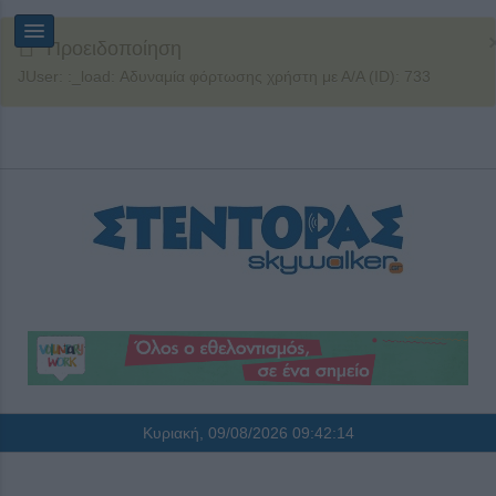
Προειδοποίηση
JUser: :_load: Αδυναμία φόρτωσης χρήστη με Α/Α (ID): 733
Κυριακή, 09/08/2026
09:42:14