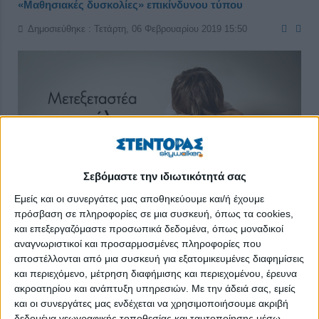
«Μαθησιακές δυσκολίες» επικίνδυνου τύπου
Δημοσιεύθηκε : Τετάρτη, 06 Φεβρουαρίου 2019 15:50
Σεβόμαστε την ιδιωτικότητά σας
Εμείς και οι συνεργάτες μας αποθηκεύουμε και/ή έχουμε
πρόσβαση σε πληροφορίες σε μια συσκευή, όπως τα cookies,
και επεξεργαζόμαστε προσωπικά δεδομένα, όπως μοναδικοί
αναγνωριστικοί και προσαρμοσμένες πληροφορίες που
αποστέλλονται από μια συσκευή για εξατομικευμένες διαφημίσεις
και περιεχόμενο, μέτρηση διαφήμισης και περιεχομένου, έρευνα
Στην Καλαμαριά, στο 2ο Γυμνάσιο, οι 12χρονοι μαθητές
ακροατηρίου και ανάπτυξη υπηρεσιών.
Με την άδειά σας, εμείς
της Α’ τάξης αφού είδαν και αποείδαν αποφάσισαν να
και οι συνεργάτες μας ενδέχεται να χρησιμοποιήσουμε ακριβή
βγάλουν μόνοι τους το φίδι απ’ την τρύπα: έκαναν
δεδομένα γεωγραφικής τοποθεσίας και ταυτοποίησης μέσω