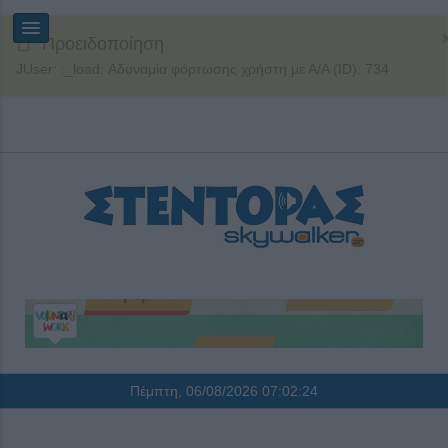
Προειδοποίηση
JUser: :_load: Αδυναμία φόρτωσης χρήστη με Α/Α (ID): 734
Πέμπτη, 06/08/2026
07:02:24