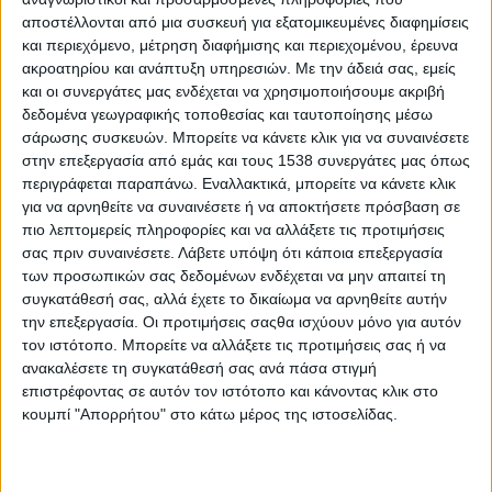
ελευθερίες του (ελευθερία κίνησης των κεφαλαίων, των
αποστέλλονται από μια συσκευή για εξατομικευμένες διαφημίσεις
εμπορευμάτων, των υπηρεσιών και του εργατικού δυναμικού)
και περιεχόμενο, μέτρηση διαφήμισης και περιεχομένου, έρευνα
και σίγουρα την κατάργηση του 8ώρου, που ψηφίστηκε στην
ακροατηρίου και ανάπτυξη υπηρεσιών.
Με την άδειά σας, εμείς
Αυστρία, φέρνοντας στα πράγματα το 12ωρο.
και οι συνεργάτες μας ενδέχεται να χρησιμοποιήσουμε ακριβή
δεδομένα γεωγραφικής τοποθεσίας και ταυτοποίησης μέσω
Για όσους δεν το γνωρίζουν, το αυστριακό Κοινοβούλιο, στο
σάρωσης συσκευών. Μπορείτε να κάνετε κλικ για να συναινέσετε
οποίο πρωθυπουργός είναι ο δεξιός συντηρητικός Σεμπάστιαν
στην επεξεργασία από εμάς και τους 1538 συνεργάτες μας όπως
περιγράφεται παραπάνω. Εναλλακτικά, μπορείτε να κάνετε κλικ
Κουρτς, ενέκρινε τον νόμο, τη θέσπιση της δωδεκάωρης
για να αρνηθείτε να συναινέσετε ή να αποκτήσετε πρόσβαση σε
ημερήσιας εργασίας ή της εξηντάωρης εβδομαδιαίας εργασίας.
πιο λεπτομερείς πληροφορίες και να αλλάξετε τις προτιμήσεις
Ο νόμος, έμπνευσης και σύλληψης του πρωθυπουργού,
σας πριν συναινέσετε.
Λάβετε υπόψη ότι κάποια επεξεργασία
πέρασε με τις ψήφους της κυβέρνησης, του Κόμματος των
των προσωπικών σας δεδομένων ενδέχεται να μην απαιτεί τη
Ελευθέρων, το οποίο έχει εθνικιστικές καταβολές, αλλά και του
συγκατάθεσή σας, αλλά έχετε το δικαίωμα να αρνηθείτε αυτήν
νεοφιλελεύθερου κόμματος Νέος.
την επεξεργασία. Οι προτιμήσεις σαςθα ισχύουν μόνο για αυτόν
τον ιστότοπο. Μπορείτε να αλλάξετε τις προτιμήσεις σας ή να
Ο καινούργιος αυτός νόμος επί της ουσίας δεν καταργεί το
ανακαλέσετε τη συγκατάθεσή σας ανά πάσα στιγμή
8ωρο, το οποίο θα συνεχίσει να υφίσταται, αλλά χαλαρώνει
επιστρέφοντας σε αυτόν τον ιστότοπο και κάνοντας κλικ στο
τους κανόνες και το νομικό πλαίσιο για την απασχόληση, με
κουμπί "Απορρήτου" στο κάτω μέρος της ιστοσελίδας.
τους εργαζομένους να μπορούν να εργάζονται πλέον έως και
12 ώρες την ημέρα ή αλλιώς οι βιομήχανοι να έχουν τη