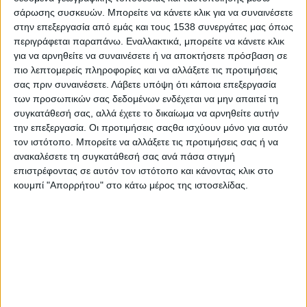
σάρωσης συσκευών. Μπορείτε να κάνετε κλικ για να συναινέσετε
Αυξήθηκαν τα εργατικά ατυχήματα
στην επεξεργασία από εμάς και τους 1538 συνεργάτες μας όπως
περιγράφεται παραπάνω. Εναλλακτικά, μπορείτε να κάνετε κλικ
Σύμφωνα με τα τελευταία στοιχεία της Ελληνικής Στατιστικής
για να αρνηθείτε να συναινέσετε ή να αποκτήσετε πρόσβαση σε
Αρχής (ΕΛΣΤΑΤ), τα εργατικά ατυχήματα αυξήθηκαν κατά 6,3%
πιο λεπτομερείς πληροφορίες και να αλλάξετε τις προτιμήσεις
το 2016 σε σχέση με το 2015, ήτοι 4.739 ατυχήματα, από τα
σας πριν συναινέσετε.
Λάβετε υπόψη ότι κάποια επεξεργασία
οποία τα 47 είχαν τραγική κατάληξη. Αν υπολογίσουμε ότι τα
των προσωπικών σας δεδομένων ενδέχεται να μην απαιτεί τη
συγκατάθεσή σας, αλλά έχετε το δικαίωμα να αρνηθείτε αυτήν
επίσημα στοιχεία πάντοτε είναι επιεική με την πραγματικότητα,
την επεξεργασία. Οι προτιμήσεις σαςθα ισχύουν μόνο για αυτόν
δημιουργείται μία μαύρη εικόνα για τις συνθήκες στις οποίες
τον ιστότοπο. Μπορείτε να αλλάξετε τις προτιμήσεις σας ή να
εργάζεται σήμερα μεγάλο μέρος απασχολουμένων – άλλωστε η
ανακαλέσετε τη συγκατάθεσή σας ανά πάσα στιγμή
σταθερή διαφορά που εμφανίζουν ΣΕΠΕ και ΙΚΑ είναι δείγμα ότι
επιστρέφοντας σε αυτόν τον ιστότοπο και κάνοντας κλικ στο
στο σύνολο ελάχιστα ατυχήματα καταγράφονται,
κουμπί "Απορρήτου" στο κάτω μέρος της ιστοσελίδας.
χαρακτηριστικό είναι ότι τα επίσημα στοιχεία δεν
περιλαμβάνουν επίσης εργατικά ατυχήματα στην περίπτωση
ανασφάλιστων ή εργαζομένων με ελαστικούς όρους.
Τα περισσότερα εργατικά ατυχήματα το 2016 καταγράφονται
στον κλάδο του χονδρικού και του λιανικού εμπορίου και της
επισκευής μηχανοκίνητων οχημάτων, στους οποίους
συνέβησαν 1.139 ατυχήματα (24% του συνόλου). Ακολουθούν