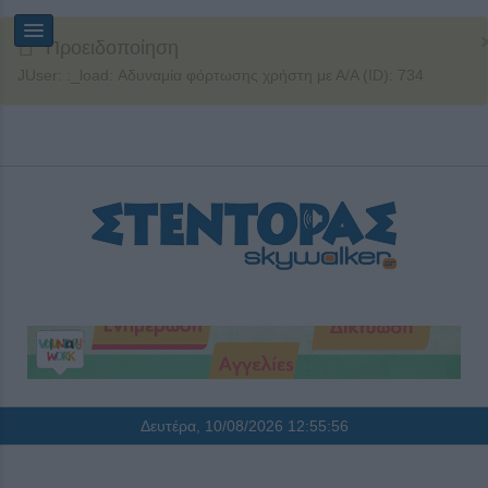
Προειδοποίηση
JUser: :_load: Αδυναμία φόρτωσης χρήστη με Α/Α (ID): 734
Δευτέρα, 10/08/2026
12:55:56