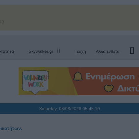
40
υτότητα
Skywalker.gr
Τεύχη
Άλλα ένθετα
Saturday, 08/08/2026
05:45:11
ικοτήτων.