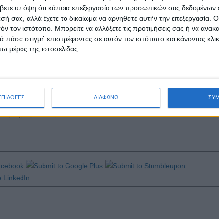
//swr.gr/5iX3S
)
βετε υπόψη ότι κάποια επεξεργασία των προσωπικών σας δεδομένων ε
(
https://swr.gr/tB9ZK
)
εσή σας, αλλά έχετε το δικαίωμα να αρνηθείτε αυτήν την επεξεργασία. 
(
https://swr.gr/S9KoX
)
τόν τον ιστότοπο. Μπορείτε να αλλάξετε τις προτιμήσεις σας ή να ανακα
gr/ovR4C
)
 πάσα στιγμή επιστρέφοντας σε αυτόν τον ιστότοπο και κάνοντας κλι
ς (
https://swr.gr/eFtAF
)
ω μέρος της ιστοσελίδας.
στια (
https://swr.gr/kmSZq
)
 (
https://swr.gr/Z2dbq
)
tps://swr.gr/WYJNP
)
ή (
https://swr.gr/CIKuM
)
ΕΠΙΛΟΓΕΣ
ΔΙΑΦΩΝΩ
ΣΥ
ε το βιογραφικό σας
εδώ
.