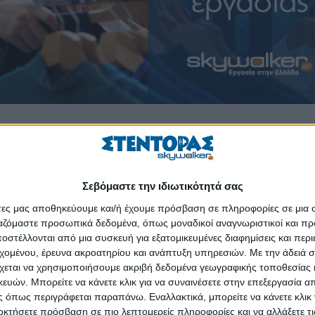
 πώλησης παιδικών ενδυμάτων και ο κορυφαίος προμηθευτής προϊόντων
ρες όπου δραστηριοποιείται.
 βολικά καταστήματα και προσφέρει φιλική εξυπηρέτηση.
Σεβόμαστε την ιδιωτικότητά σας
άτες μας αποθηκεύουμε και/ή έχουμε πρόσβαση σε πληροφορίες σε μια
ργαζόμαστε προσωπικά δεδομένα, όπως μοναδικοί αναγνωριστικοί και 
στέλλονται από μια συσκευή για εξατομικευμένες διαφημίσεις και περ
εχομένου, έρευνα ακροατηρίου και ανάπτυξη υπηρεσιών.
Με την άδειά σα
ες (
https://swr.gr/Q74oM
)
χεται να χρησιμοποιήσουμε ακριβή δεδομένα γεωγραφικής τοποθεσίας 
ών. Μπορείτε να κάνετε κλικ για να συναινέσετε στην επεξεργασία απ
ος (1 χρόνος) - Κόρινθος (
https://swr.gr/zdk4d
)
 όπως περιγράφεται παραπάνω. Εναλλακτικά, μπορείτε να κάνετε κλικ γ
αταστήματος - Άργος, Δαλαμανάρα (
https://swr.gr/Q4ZuB
)
οκτήσετε πρόσβαση σε πιο λεπτομερείς πληροφορίες και να αλλάξετε τι