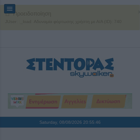
Προειδοποίηση
JUser: :_load: Αδυναμία φόρτωσης χρήστη με Α/Α (ID): 740
Saturday, 08/08/2026
20:55:47