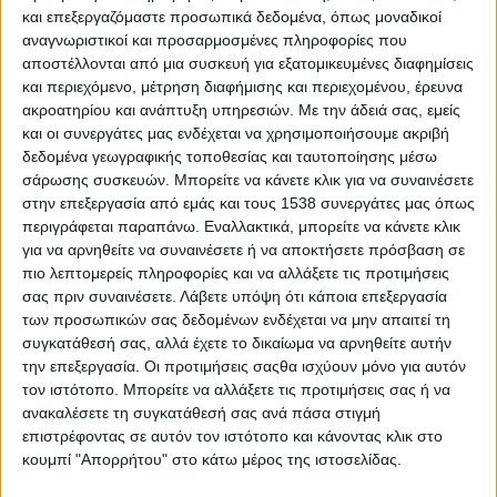
και επεξεργαζόμαστε προσωπικά δεδομένα, όπως μοναδικοί
(Σενέκας)
αναγνωριστικοί και προσαρμοσμένες πληροφορίες που
Πώς «αξιοποιούμε» τον χρόνο μας;
αποστέλλονται από μια συσκευή για εξατομικευμένες διαφημίσεις
και περιεχόμενο, μέτρηση διαφήμισης και περιεχομένου, έρευνα
Αυτή η ερώτηση μπορεί να είναι η αφετηρία μιας προσωπικής
ακροατηρίου και ανάπτυξη υπηρεσιών.
Με την άδειά σας, εμείς
αναζήτησης. Ζούμε σε μια εποχή ραγδαίας τεχνολογικής
και οι συνεργάτες μας ενδέχεται να χρησιμοποιήσουμε ακριβή
δεδομένα γεωγραφικής τοποθεσίας και ταυτοποίησης μέσω
ανάπτυξης. Οι πληροφορίες μεταδίδονται μέσα σε
σάρωσης συσκευών. Μπορείτε να κάνετε κλικ για να συναινέσετε
δευτερόλεπτα και πολλές εργασίες αυτοματοποιούνται,
στην επεξεργασία από εμάς και τους 1538 συνεργάτες μας όπως
αυξάνοντας σημαντικά την παραγωγικότητά μας.
περιγράφεται παραπάνω. Εναλλακτικά, μπορείτε να κάνετε κλικ
για να αρνηθείτε να συναινέσετε ή να αποκτήσετε πρόσβαση σε
Ή μήπως όχι;
πιο λεπτομερείς πληροφορίες και να αλλάξετε τις προτιμήσεις
σας πριν συναινέσετε.
Λάβετε υπόψη ότι κάποια επεξεργασία
Όσο και αν προοδεύει η τεχνολογία, η διαχείριση του χρόνου
των προσωπικών σας δεδομένων ενδέχεται να μην απαιτεί τη
παραμένει μια από τις μεγαλύτερες προκλήσεις της
συγκατάθεσή σας, αλλά έχετε το δικαίωμα να αρνηθείτε αυτήν
καθημερινότητας και ταυτόχρονα μια από τις πιο κρίσιμες
την επεξεργασία. Οι προτιμήσεις σαςθα ισχύουν μόνο για αυτόν
δεξιότητες, τόσο στην προσωπική όσο και στην επαγγελματική
τον ιστότοπο. Μπορείτε να αλλάξετε τις προτιμήσεις σας ή να
ζωή. Κι όμως, αντί να νιώθουμε ότι έχουμε περισσότερο χρόνο,
ανακαλέσετε τη συγκατάθεσή σας ανά πάσα στιγμή
συχνά αισθανόμαστε ότι έχουμε λιγότερο.
επιστρέφοντας σε αυτόν τον ιστότοπο και κάνοντας κλικ στο
κουμπί "Απορρήτου" στο κάτω μέρος της ιστοσελίδας.
Γιατί, λοιπόν, παρά τα εργαλεία που υπόσχονται να μας