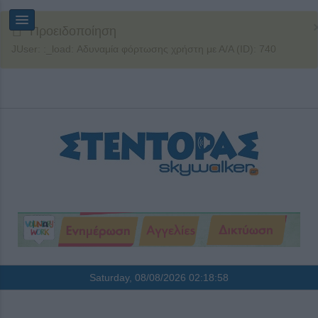
Προειδοποίηση
JUser: :_load: Αδυναμία φόρτωσης χρήστη με Α/Α (ID): 740
Saturday, 08/08/2026
02:18:58