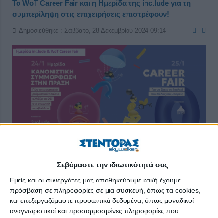
Το WoT Career Fair και η Ημερίδα της inc.lude για τη
συμπερίληψη στις επιχειρήσεις επιστρέφουν!
Δημοσιεύθηκε : Σάββατο, 28 Δεκεμβρίου 2024 09:14
Σεβόμαστε την ιδιωτικότητά σας
Το μεγάλο διήμερο event του Women On Top και της inc.lude,
Εμείς και οι συνεργάτες μας αποθηκεύουμε και/ή έχουμε
το οποίο φέρνει τη διαφορετικότητα, την ισότητα και
πρόσβαση σε πληροφορίες σε μια συσκευή, όπως τα cookies,
συμπερίληψη στις επιχειρήσεις και σε προετοιμάζει κατάλληλα
και επεξεργαζόμαστε προσωπικά δεδομένα, όπως μοναδικοί
για να πετύχεις τους επαγγελματικούς σου στόχους έρχεται
αναγνωριστικοί και προσαρμοσμένες πληροφορίες που
στις 24 και 25 Ιανουαρίου στο Μηχανουργείο στην Τεχνόπολη