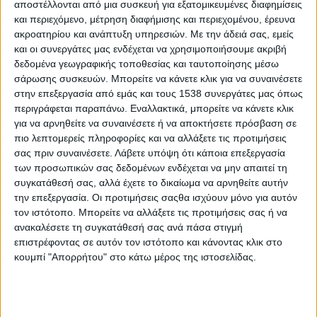
αποστέλλονται από μια συσκευή για εξατομικευμένες διαφημίσεις
του Δήμου Αθηναίων.
και περιεχόμενο, μέτρηση διαφήμισης και περιεχομένου, έρευνα
ακροατηρίου και ανάπτυξη υπηρεσιών.
Με την άδειά σας, εμείς
Ημερίδα inc.lude | Κανονιστική συμμόρφωση στην πράξη: Πώς
και οι συνεργάτες μας ενδέχεται να χρησιμοποιήσουμε ακριβή
το ρυθμιστικό πλαίσιο αλλάζει το DEI στο εταιρικό περιβάλλον
δεδομένα γεωγραφικής τοποθεσίας και ταυτοποίησης μέσω
σάρωσης συσκευών. Μπορείτε να κάνετε κλικ για να συναινέσετε
Η ετήσια ημερίδα της inc.lude που αναδεικνύει πρωτοβουλίες,
στην επεξεργασία από εμάς και τους 1538 συνεργάτες μας όπως
στοιχεία και εργαλεία με άξονα την προώθηση της ισότητας,
περιγράφεται παραπάνω. Εναλλακτικά, μπορείτε να κάνετε κλικ
της διαφορετικότητας και της συμπερίληψης σε επιχειρήσεις και
για να αρνηθείτε να συναινέσετε ή να αποκτήσετε πρόσβαση σε
οργανισμούς φέτος ανοίγει τη συζήτηση για το κανονιστικό
πιο λεπτομερείς πληροφορίες και να αλλάξετε τις προτιμήσεις
σας πριν συναινέσετε.
Λάβετε υπόψη ότι κάποια επεξεργασία
πλαίσιο που αφορά το DEI.
των προσωπικών σας δεδομένων ενδέχεται να μην απαιτεί τη
Με βάση τις ευρωπαϊκές οδηγίες που αφορούν την
συγκατάθεσή σας, αλλά έχετε το δικαίωμα να αρνηθείτε αυτήν
την επεξεργασία. Οι προτιμήσεις σαςθα ισχύουν μόνο για αυτόν
προσβασιμότητα, τη μισθολογική ισότητα, το ESG, τη
τον ιστότοπο. Μπορείτε να αλλάξετε τις προτιμήσεις σας ή να
συμφιλίωση επαγγελματικής-ιδιωτικής ζωής, τη βία και την
ανακαλέσετε τη συγκατάθεσή σας ανά πάσα στιγμή
παρενόχληση στην εργασία αλλά και τις έμφυλες ποσοστώσεις
επιστρέφοντας σε αυτόν τον ιστότοπο και κάνοντας κλικ στο
για τα όργανα διοίκησης εισηγμένων εταιριών, ειδικοί και
κουμπί "Απορρήτου" στο κάτω μέρος της ιστοσελίδας.
στελέχη της αγοράς, από την Ελλάδα και το εξωτερικό, θα
αναλύσουν όχι μόνο τις απαιτήσεις του νέου ρυθμιστικού
πλαισίου, αλλά και τρόπους με τους οποίους αυτές μπορούν
να εφαρμοστούν πρακτικά και να αποτελέσουν την αφετηρία