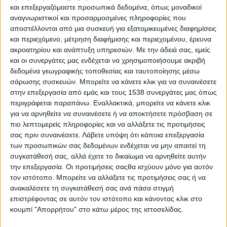
τόσο από τη μεριά της Ε.Κ.Τ., όσο και από τη μεριά των
και επεξεργαζόμαστε προσωπικά δεδομένα, όπως μοναδικοί
αναγνωριστικοί και προσαρμοσμένες πληροφορίες που
κορυφαίων επιχειρήσεων. Η Ε.Κ.Τ. μέσω της έκθεσης δείχνει
αποστέλλονται από μια συσκευή για εξατομικευμένες διαφημίσεις
τον δρόμο που «οφείλουν» να ακολουθήσουν οι κυβερνήσεις
και περιεχόμενο, μέτρηση διαφήμισης και περιεχομένου, έρευνα
τα επόμενα χρόνια. Εν ολίγοις συνέχιση των μεταρρυθμίσεων
ακροατηρίου και ανάπτυξη υπηρεσιών.
Με την άδειά σας, εμείς
για την αγορά εργασίας και επέκταση των ευέλικτων μορφών
και οι συνεργάτες μας ενδέχεται να χρησιμοποιήσουμε ακριβή
εργασίας τα επόμενα χρόνια είναι μόνο δύο από τις
δεδομένα γεωγραφικής τοποθεσίας και ταυτοποίησης μέσω
κατευθύνσεις που θα πρέπει να έχουν στην ατζέντα τους οι
σάρωσης συσκευών. Μπορείτε να κάνετε κλικ για να συναινέσετε
κυβερνήσεις των κρατών-μελών της Ε.Ε.
στην επεξεργασία από εμάς και τους 1538 συνεργάτες μας όπως
περιγράφεται παραπάνω. Εναλλακτικά, μπορείτε να κάνετε κλικ
«Οι αγορές εργασίας της ζώνης του ευρώ επηρεάστηκαν
για να αρνηθείτε να συναινέσετε ή να αποκτήσετε πρόσβαση σε
ευνοϊκά από τη διεύρυνση της ανάκαμψης της
πιο λεπτομερείς πληροφορίες και να αλλάξετε τις προτιμήσεις
σας πριν συναινέσετε.
Λάβετε υπόψη ότι κάποια επεξεργασία
οικονομικής δραστηριότητας. Επιπλέον τα στοιχεία
των προσωπικών σας δεδομένων ενδέχεται να μην απαιτεί τη
υποδηλώνουν ότι τα μέτρα διαρθρωτικής πολιτικής
συγκατάθεσή σας, αλλά έχετε το δικαίωμα να αρνηθείτε αυτήν
συνέβαλαν στην αύξηση του βαθμού ανταπόκρισης της
την επεξεργασία. Οι προτιμήσεις σαςθα ισχύουν μόνο για αυτόν
απασχόλησης στο Α.Ε.Π. στη διάρκεια της ανάκαμψης σε
τον ιστότοπο. Μπορείτε να αλλάξετε τις προτιμήσεις σας ή να
μερικές χώρες της ζώνης του ευρώ. Σε αυτές εφαρμόζονται
ανακαλέσετε τη συγκατάθεσή σας ανά πάσα στιγμή
μέτρα που αυξάνουν την ευελιξία της αγοράς εργασίας με
επιστρέφοντας σε αυτόν τον ιστότοπο και κάνοντας κλικ στο
τη χαλάρωση των υπερβολικά αυστηρών κανόνων
κουμπί "Απορρήτου" στο κάτω μέρος της ιστοσελίδας.
προστασίας της απασχόλησης, π.χ. με τη μείωση του