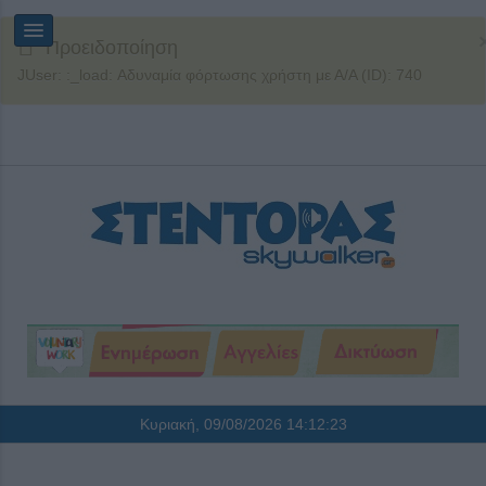
Προειδοποίηση
JUser: :_load: Αδυναμία φόρτωσης χρήστη με Α/Α (ID): 740
Κυριακή, 09/08/2026
14:12:23