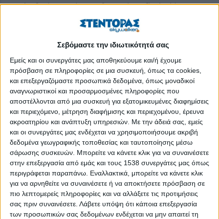
αντιλαμβανόμαστε ότι αν βασιστούμε εξ’ ολοκλήρου στις
μηχανές και την τεχνολογία, θα έχουμε όλοι ίδια αποτελέσματα,
προϊόντα και δραστηριότητες. Έτσι, στη μέση της αυξανόμενης
ψηφιοποίησης στον χώρο της εργασίας και του ανθρώπινου
Σεβόμαστε την ιδιωτικότητά σας
δυναμικού, βλέπουμε ότι οι άνθρωποι παραμένουν το
Εμείς και οι συνεργάτες μας αποθηκεύουμε και/ή έχουμε
καταλυτικό στοιχείο για το μέλλον.
πρόσβαση σε πληροφορίες σε μια συσκευή, όπως τα cookies,
και επεξεργαζόμαστε προσωπικά δεδομένα, όπως μοναδικοί
Στην έκθεση της ManpowerGroup για τις τάσεις στον κόσμο
αναγνωριστικοί και προσαρμοσμένες πληροφορίες που
της απασχόλησης για το 2023, με τίτλο "
Η Νέα Ανθρώπινη
αποστέλλονται από μια συσκευή για εξατομικευμένες διαφημίσεις
Εποχή
", αναλύονται 14 βασικές τάσεις που διαμορφώνουν το
και περιεχόμενο, μέτρηση διαφήμισης και περιεχομένου, έρευνα
μέλλον της εργασίας και επηρεάζουν τους εργοδότες της
ακροατηρίου και ανάπτυξη υπηρεσιών.
Με την άδειά σας, εμείς
εποχής μας και τους ανθρώπους που απασχολούν.
και οι συνεργάτες μας ενδέχεται να χρησιμοποιήσουμε ακριβή
δεδομένα γεωγραφικής τοποθεσίας και ταυτοποίησης μέσω
Ας εξετάσουμε πιο αναλυτικά τις τάσεις που διαμορφώνουν τον
σάρωσης συσκευών. Μπορείτε να κάνετε κλικ για να συναινέσετε
κόσμο της απασχόλησης το 2023 και έπειτα.
στην επεξεργασία από εμάς και τους 1538 συνεργάτες μας όπως
περιγράφεται παραπάνω. Εναλλακτικά, μπορείτε να κάνετε κλικ
Εναλλαγή των δημογραφικών δεδομένων
για να αρνηθείτε να συναινέσετε ή να αποκτήσετε πρόσβαση σε
πιο λεπτομερείς πληροφορίες και να αλλάξετε τις προτιμήσεις
Η άνοδος της Γενιάς Ζ στο ανθρώπινο δυναμικό οδήγησε τις
σας πριν συναινέσετε.
Λάβετε υπόψη ότι κάποια επεξεργασία
επιχειρήσεις να επανεξετάσουν τον τρόπο που εξυπηρετούν
των προσωπικών σας δεδομένων ενδέχεται να μην απαιτεί τη