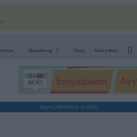
34
υτότητα
Skywalker.gr
Τεύχη
Άλλα ένθετα
Πέμπτη, 06/08/2026
18:23:01