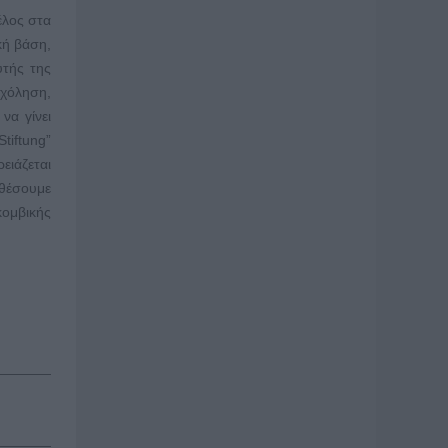
έλος στα
κή βάση,
υτής της
σχόληση,
να γίνει
tiftung”
ειάζεται
σθέσουμε
κομβικής