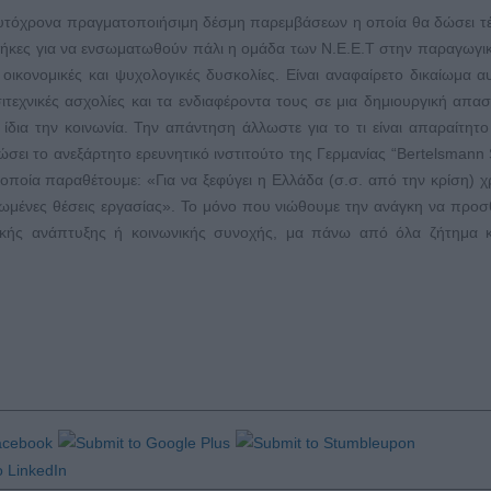
 ταυτόχρονα πραγματοποιήσιμη δέσμη παρεμβάσεων η οποία θα δώσει τ
νθήκες για να ενσωματωθούν πάλι η ομάδα των N.E.E.T στην παραγωγι
οικονομικές και ψυχολογικές δυσκολίες. Είναι αναφαίρετο δικαίωμα α
ιτεχνικές ασχολίες και τα ενδιαφέροντα τους σε μια δημιουργική απα
ίδια την κοινωνία. Την απάντηση άλλωστε για το τι είναι απαραίτητο 
ώσει το ανεξάρτητο ερευνητικό ινστιτούτο της Γερμανίας “Bertelsmann S
οποία παραθέτουμε: «Για να ξεφύγει η Ελλάδα (σ.σ. από την κρίση) χρ
ωμένες θέσεις εργασίας». Το μόνο που νιώθουμε την ανάγκη να προ
ομικής ανάπτυξης ή κοινωνικής συνοχής, μα πάνω από όλα ζήτημα 