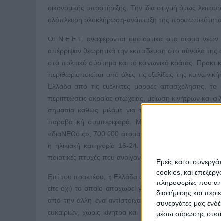
οικονομικής υποστήριξης. Την ίδια στιγμή όμως λειτο
ολόπλευρη ολοκλήρωση-ανάπτυξη της προσωπικότητ
Οι N.E.E.T. αναφέρονται ουσιαστικά στα άτομα νέων η
απέρριψαν θεωρητικά την εκπαίδευση στο σύνολο της 
στο πολιτικό σύστημα και το κοινωνικό κράτος. Πρακτι
περιθωριοποιείται από όλες τις εξελίξεις της κοινωνικ
Ελλάδα από τις ευέλικτες μορφές απασχόλησης, το
περιπτώσεις ακραίας φτώχειας, μείωση κινήτρων και φιλ
σημασία καθώς μιλάμε για τις πλέον παραγωγικές η
παραβατική συμπεριφορά. Μάλιστα σύμφωνα με πρόσ
«διαΝΕΟσις», 700.000 άτομα τα οποία άνηκαν στην μεσ
η ηλικιακή κατηγορία 16-24. Το θέμα όμως είναι να
ποιοτικές πτυχές που ανοίγονται και τι επιπτώσεις έχ
Εμείς και οι συνεργ
cookies, και επεξε
Επί του πρακτέου, η Ελλάδα αντιμετωπίζει ένα ιδιόμορ
πληροφορίες που απο
είτε όχι) το οποίο αποχωρεί για χώρες του εξωτερικού
διαφήμισης και περι
από την άλλη ένα αντίστοιχα μεγάλο ποσοστό νέων τ
συνεργάτες μας ενδέ
ευκαιριών, χωρίς κίνητρα και φιλοδοξίες. Πρόσφατη έ
μέσω σάρωσης συσκευ