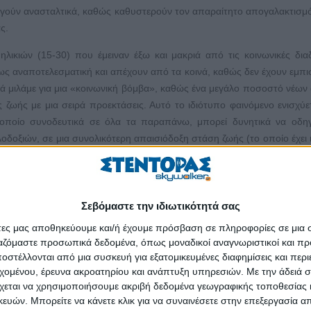
υργούν ανασταλτικά, καθώς καθυστερούν τον απαραίτητο απογαλακτισμό
ας.
λικιών (15-30) που έμειναν έξω και μακριά από τις κοινωνικές διαδ
ως αναποτελεσματική και απέχουν από τα κοινά, καθώς δεν έχουν εμπ
κά μιλάμε για μια «κοινωνική βόμβα», καθώς ένα μεγάλο ποσοστό νέων
ής ζωής με μια σειρά προεκτάσεις. Αυτό το ιδιότυπο φαινόμενο ενισχύε
 οποίο συνοδευτικά σε όλα τα παραπάνω, μπορεί δυνητικά να οδηγ
οδοξιών, σε μια συνολικότερη απαισιόδοξη στάση ζωής (το οποίο έχει ι
λικίες με διάθεση για εργασία) και ακόμα χειρότερα σε χρήση ου
φατη έρευνα του ανεξάρτητου μη κερδοσκοπικού ερευνητικού οργ
αία τάξη, αντιμετωπίζουν άμεσα αυξημένο κίνδυνο φτωχοποίησης και ι
 μην παραμείνουμε στο ποσοτικό στοιχείο του ζητήματος, αλλά να δ
Σεβόμαστε την ιδιωτικότητά σας
ουν στην αναδιαμόρφωση της κοινωνίας μας.
άτες μας αποθηκεύουμε και/ή έχουμε πρόσβαση σε πληροφορίες σε μια
ργαζόμαστε προσωπικά δεδομένα, όπως μοναδικοί αναγνωριστικοί και 
φο πρόβλημα. Από τη μία υπάρχει ένα μεγάλο ποσοστό νέων (είτε εξειδι
στέλλονται από μια συσκευή για εξατομικευμένες διαφημίσεις και περ
 προκειμένου να αποφύγει την περιπέτεια της κρίσης και τις συνέπειες
εχομένου, έρευνα ακροατηρίου και ανάπτυξη υπηρεσιών.
Με την άδειά σα
ο οποίο μένει στο περιθώριο, αδρανοποιημένο και παροπλισμένο με
χεται να χρησιμοποιήσουμε ακριβή δεδομένα γεωγραφικής τοποθεσίας 
ρευνα της ΙΜΕ ΓΣΕΒΕΕ ανέδειξε ότι το ποσοστό επιθυμίας μετανάστευ
ών. Μπορείτε να κάνετε κλικ για να συναινέσετε στην επεξεργασία απ