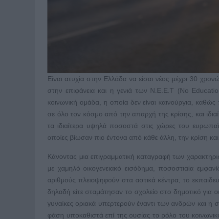
Είναι ατυχία στην Ελλάδα να είσαι νέος μέχρι 30 χρονών
στην επιφάνεια και η γενιά των N.E.E.T (No Educati
κοινωνική ομάδα, η οποία δεν είναι καινούργια, καθώς
σε όλο τον κόσμο από την απαρχή της κρίσης, και ιδι
τα ιδιαίτερα υψηλά ποσοστά στις χώρες του ευρωπαϊκ
οποίες βίωσαν πιο έντονα από κάθε άλλη, την κρίση και 
Κάνοντας μια επιγραμματική καταγραφή των χαρακτηρισ
με χαμηλό οικογενειακό εισόδημα, ποσοστιαία εμφανί
αριθμούς πλειοψηφούν στα αστικά κέντρα, το εκπαιδε
δηλαδή είτε σταμάτησαν το σχολείο στο δημοτικό για ο
γυναίκες οριακά υπερτερούν έναντι των ανδρών και η συν
φάση υποκαθιστά επί της ουσίας το ρόλο του κοινωνι