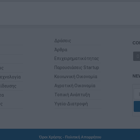
Δράσεις
CO
Άρθρα
Επιχειρηματικότητας
Παρουσιάσεις Startup
ις
NE
Κοινωνική Οικονομία
εχνολογία
Αγροτική Οικονομία
ίδευσης
Τοπική Ανάπτυξη
τα
ης
Υγεία-Διατροφή
Όροι Χρήσης
-
Πολιτική Απορρήτου