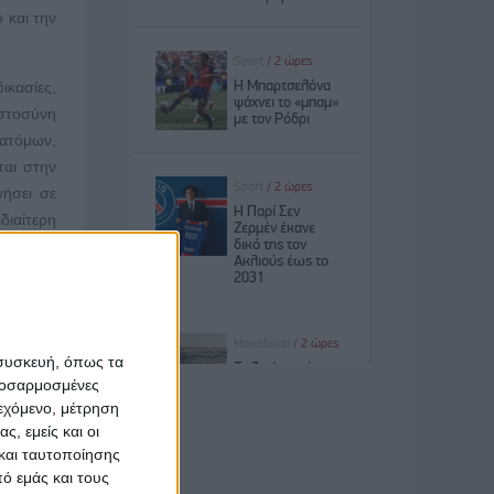
 και την
ικασίες,
ιστοσύνη
 ατόμων,
ται στην
ήσει σε
διαίτερη
σιών και
ανισμού
διαίτερα
ούμε τις
 συσκευή, όπως τα
προσαρμοσμένες
κευμένο,
ιεχόμενο, μέτρηση
 της και
ς, εμείς και οι
 έλλειψη
και ταυτοποίησης
σης στις
ό εμάς και τους