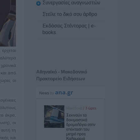
Συνεργασίες αναγνωστών
Στείλε το δικό σου άρθρο
Εκδόσεις Στέντορας | e-
books
 έρχεται
καλύτερα
 χρονικά
Αθηναϊκό - Μακεδονικό
 και από
Πρακτορείο Ειδήσεων
χώρες οι
ογένειες
πόλυτους
τα άκρα,
υση), οι
 αυτή τη
ικής και