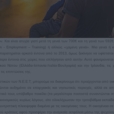
. Και είναι ατυχία γιατί μετά τη γενιά των 700€ και τη γενιά των 592€,
on - Employment – Training) ή αλλιώς «χαμένη γενιά». Μια γενιά ή 
 παρατηρείται αρκετά έντονα από το 2013, όμως ξεκίνησε να υφίσταται
αίτερα έντονα στις χώρες που επλήγησαν από αυτήν. Αυτό φανερώνεται
ού Νότου (Ελλάδα-Ισπανία-Ιταλία-Βουλγαρία) και την Ιρλανδία, τις 
τις επιπτώσεις της.
τικών των N.E.E.T, μπορούμε να διακρίνουμε ότι προέρχονται από οικ
ζονται αυξημένοι σε επαρχιακές και νησιωτικές περιοχές, αλλά σε α
υτικό τους υπόβαθρο ποικίλει (τα μεγαλύτερα ποσοστά συναντώνται σ
ικονομικούς κυρίως λόγους, είτε ολοκλήρωσαν την τριτοβάθμια εκπαίδε
τριπτική πλειοψηφία διαμένει με τις οικογένειες τους. Η οικογένεια σε
κού κράτους αφού προσφέρει την αναγκαία ασφάλεια μέσω της ψυχολογ