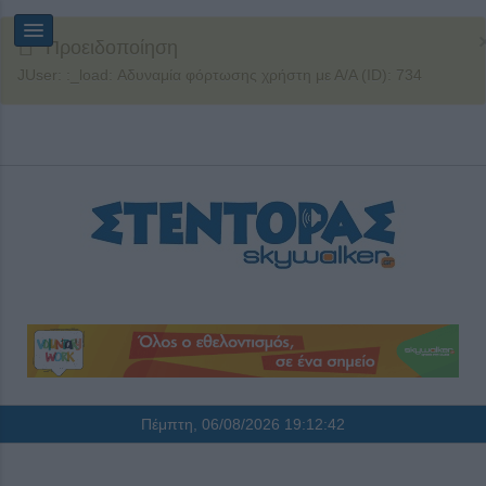
Προειδοποίηση
JUser: :_load: Αδυναμία φόρτωσης χρήστη με Α/Α (ID): 734
Πέμπτη, 06/08/2026
19:12:42