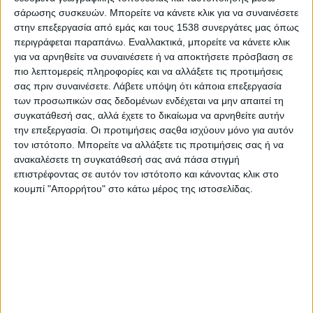
σχέση με το ύψος των ασφαλιστικών εισφορών, το λεγόμενο
σάρωσης συσκευών. Μπορείτε να κάνετε κλικ για να συναινέσετε
στην επεξεργασία από εμάς και τους 1538 συνεργάτες μας όπως
μη μισθολογικό κόστος.
περιγράφεται παραπάνω. Εναλλακτικά, μπορείτε να κάνετε κλικ
Αν και τα τελευταία χρόνια οι δείκτες ανεργίας έχουν πτωτική
για να αρνηθείτε να συναινέσετε ή να αποκτήσετε πρόσβαση σε
πιο λεπτομερείς πληροφορίες και να αλλάξετε τις προτιμήσεις
τάση και έχουν φθάσει αισίως στο 19%, ωστόσο αυτή η εξέλιξη
σας πριν συναινέσετε.
Λάβετε υπόψη ότι κάποια επεξεργασία
δεν έχει φέρει τα επιθυμητά αποτελέσματα για την κοινωνία
των προσωπικών σας δεδομένων ενδέχεται να μην απαιτεί τη
γενικά και την οικονομία ειδικά. Σε έρευνα της ΕΛΣΤΑΤ για το
συγκατάθεσή σας, αλλά έχετε το δικαίωμα να αρνηθείτε αυτήν
2017 υπολογίζεται ότι το 34,8% των Ελλήνων, ήτοι 3.701.800
την επεξεργασία. Οι προτιμήσεις σαςθα ισχύουν μόνο για αυτόν
άτομα, αντιμετώπισε τον κίνδυνο της φτώχειας και του
τον ιστότοπο. Μπορείτε να αλλάξετε τις προτιμήσεις σας ή να
κοινωνικού αποκλεισμού. Επίσης παράδοξο είναι ότι, αν και
ανακαλέσετε τη συγκατάθεσή σας ανά πάσα στιγμή
στα επίσημα στοιχεία η απασχόληση αυξάνεται, κατά ένα
επιστρέφοντας σε αυτόν τον ιστότοπο και κάνοντας κλικ στο
κουμπί "Απορρήτου" στο κάτω μέρος της ιστοσελίδας.
περίεργο τρόπο δεν αυξάνεται το ΑΕΠ της χώρας.
Τι συνέβη; Η αγορά εργασίας έγινε πιο ευέλικτη. Οι κλάδοι και
οι εταιρίες από το 2008 και έπειτα επιδόθηκαν σε ένα κυνήγι
μαγισσών και βρήκαν στην ευελιξία, την εκ περιτροπής
εργασία, την ανασφάλιστη απασχόληση και στους 4ωρους
εργαζομένους τη λύση. Αποδείχτηκε όμως ότι αυτή η λύση
ήταν επωφελής μόνο για τις εταιρίες στην προσπάθειά τους να