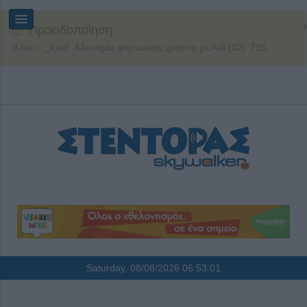
Προειδοποίηση
JUser: :_load: Αδυναμία φόρτωσης χρήστη με Α/Α (ID): 735
Saturday, 08/08/2026
06:53:01