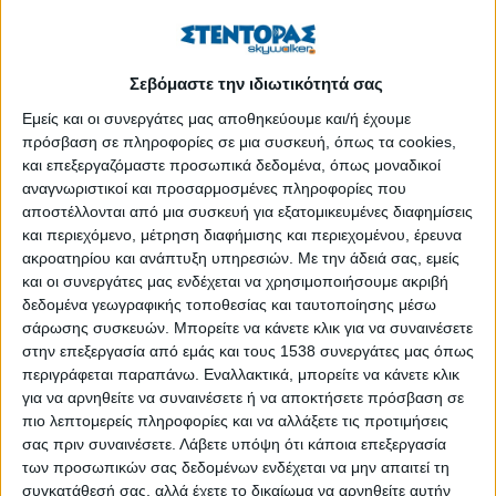
τον πληθυσμό της Ισπανίας. Τα περιστατικά άνοιας ανά τον
κόσμο πολλαπλασιάζονται χρόνο με τον χρόνο, όσο το
προσδόκιμο ζωής μεγαλώνει, ενώ το κόστος της φροντίδας της
Σεβόμαστε την ιδιωτικότητά σας
υπερβαίνει το 1 τρισ. δολάρια ετησίως.
Εμείς και οι συνεργάτες μας αποθηκεύουμε και/ή έχουμε
πρόσβαση σε πληροφορίες σε μια συσκευή, όπως τα cookies,
Η Carealia (
carealia.gr
) είναι μία spin-off εταιρία του
και επεξεργαζόμαστε προσωπικά δεδομένα, όπως μοναδικοί
Ινστιτούτου Τεχνολογιών Πληροφορικής του Εθνικού Κέντρου
αναγνωριστικοί και προσαρμοσμένες πληροφορίες που
Έρευνας & Τεχνολογικής Ανάπτυξης (ΕΚΕΤΑ–ΙΠΤΗΛ, certh.gr
αποστέλλονται από μια συσκευή για εξατομικευμένες διαφημίσεις
και iti.gr) και συγκεκριμένα του εργαστηρίου Multimedia
και περιεχόμενο, μέτρηση διαφήμισης και περιεχομένου, έρευνα
Knowledge & Social Media Analytics Laboratory (mklab.iti.gr).
ακροατηρίου και ανάπτυξη υπηρεσιών.
Με την άδειά σας, εμείς
και οι συνεργάτες μας ενδέχεται να χρησιμοποιήσουμε ακριβή
Αποστολή μας είναι η ανάπτυξη συστημάτων έξυπνης
δεδομένα γεωγραφικής τοποθεσίας και ταυτοποίησης μέσω
παρακολούθησης που βοηθούν στην απομακρυσμένη,
σάρωσης συσκευών. Μπορείτε να κάνετε κλικ για να συναινέσετε
προσιτή και πιο αποδοτική φροντίδα ηλικιωμένων με χρόνιες
στην επεξεργασία από εμάς και τους 1538 συνεργάτες μας όπως
περιγράφεται παραπάνω. Εναλλακτικά, μπορείτε να κάνετε κλικ
ασθένειες, όπως η άνοια, στο σπίτι, στην κλινική ή στη μονάδα
για να αρνηθείτε να συναινέσετε ή να αποκτήσετε πρόσβαση σε
φροντίδας. Ευφυείς αλγόριθμοι συνδυάζουν και ερμηνεύουν
πιο λεπτομερείς πληροφορίες και να αλλάξετε τις προτιμήσεις
δεδομένα ύπνου, κίνησης, δραστηριότητας κ.ά. από
σας πριν συναινέσετε.
Λάβετε υπόψη ότι κάποια επεξεργασία
διασυνδεδεμένες συσκευές που φοριούνται ή βρίσκονται στον
των προσωπικών σας δεδομένων ενδέχεται να μην απαιτεί τη
χώρο, μετατρέποντάς τα σε συμπεριφορές, συμπτώματα και
συγκατάθεσή σας, αλλά έχετε το δικαίωμα να αρνηθείτε αυτήν