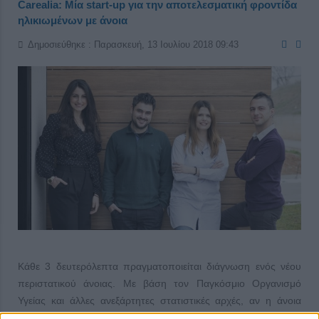
Carealia: Μία start-up για την αποτελεσματική φροντίδα
ηλικιωμένων με άνοια
Δημοσιεύθηκε : Παρασκευή, 13 Ιουλίου 2018 09:43
Κάθε 3 δευτερόλεπτα πραγματοποιείται διάγνωση ενός νέου
περιστατικού άνοιας. Με βάση τον Παγκόσμιο Οργανισμό
Υγείας και άλλες ανεξάρτητες στατιστικές αρχές, αν η άνοια
ήταν χώρα, αυτή τη στιγμή ο πληθυσμός της θα ήταν ίσος με