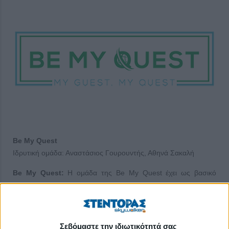
Be My Quest
Ιδρυτική ομάδα: Αναστάσιος Γουρουντής, Αθηνά Σακαλή
Be My Quest:
Η ομάδα της Be My Quest έχει ως βασικό
σκοπό την ανάπλαση και την οικονομική αναγέννηση
εγκαταλελειμμένων χωριών και περιοχών που μέχρι σήμερα δεν
είχαν οικονομική και τουριστική δράση. Η εξειδικευμένη ομάδα
μας θα επικοινωνεί με παρόχους των πιθανών
Σεβόμαστε την ιδιωτικότητά σας