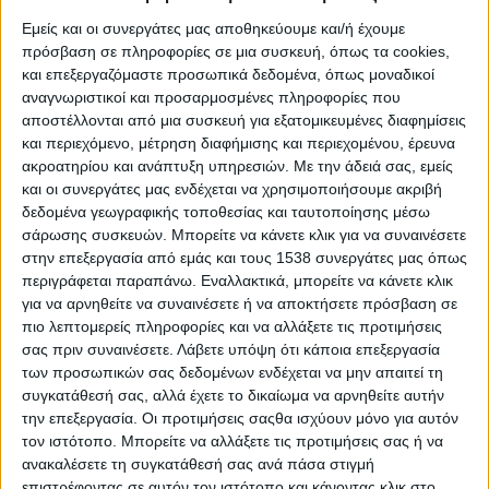
εκμεταλλεύσιμων εγκαταστάσεων σε αυτές τις περιοχές και θα
Εμείς και οι συνεργάτες μας αποθηκεύουμε και/ή έχουμε
προτείνει να δημιουργηθούν μοναδικές δράσεις εναλλακτικού
πρόσβαση σε πληροφορίες σε μια συσκευή, όπως τα cookies,
τουρισμού, οι οποίες θα αναβαθμίσουν οικονομικά την τοπική
και επεξεργαζόμαστε προσωπικά δεδομένα, όπως μοναδικοί
κοινωνία.
αναγνωριστικοί και προσαρμοσμένες πληροφορίες που
αποστέλλονται από μια συσκευή για εξατομικευμένες διαφημίσεις
Οι δράσεις αυτές θα προωθούνται μέσω του ειδικά
και περιεχόμενο, μέτρηση διαφήμισης και περιεχομένου, έρευνα
σχεδιασμένου website της Be My Quest. Με αυτό τον τρόπο οι
ακροατηρίου και ανάπτυξη υπηρεσιών.
Με την άδειά σας, εμείς
επίδοξοι επισκέπτες θα μπορούν να επιλέξουν εύκολα και
και οι συνεργάτες μας ενδέχεται να χρησιμοποιήσουμε ακριβή
γρήγορα εναλλακτικές δράσεις, οι οποίες θα ποικίλλουν
δεδομένα γεωγραφικής τοποθεσίας και ταυτοποίησης μέσω
σάρωσης συσκευών. Μπορείτε να κάνετε κλικ για να συναινέσετε
ανάμεσα σε αγροτουρισμό, ιστορικό τουρισμό, ιατρικό
στην επεξεργασία από εμάς και τους 1538 συνεργάτες μας όπως
τουρισμό, εθελοντισμό και πολλές άλλες κατηγορίες.
περιγράφεται παραπάνω. Εναλλακτικά, μπορείτε να κάνετε κλικ
για να αρνηθείτε να συναινέσετε ή να αποκτήσετε πρόσβαση σε
Το βασικό συστατικό των δράσεων αυτών είναι η μορφή quest
πιο λεπτομερείς πληροφορίες και να αλλάξετε τις προτιμήσεις
που θα έχουν, κάτι που δίνει ένα εκπαιδευτικό και κοινωνικό
σας πριν συναινέσετε.
Λάβετε υπόψη ότι κάποια επεξεργασία
νόημα στην επιχειρηματική μας δράση.
των προσωπικών σας δεδομένων ενδέχεται να μην απαιτεί τη
συγκατάθεσή σας, αλλά έχετε το δικαίωμα να αρνηθείτε αυτήν
Όραμά μας είναι να αναβαθμίσουμε την οικονομική δράση της
την επεξεργασία. Οι προτιμήσεις σαςθα ισχύουν μόνο για αυτόν
Ελλάδας σε περιοχές που το χρειάζονται και να προωθήσουμε
τον ιστότοπο. Μπορείτε να αλλάξετε τις προτιμήσεις σας ή να
τα όμορφα και αναξιοποίητα χωριά μας προς την εγχώρια και
ανακαλέσετε τη συγκατάθεσή σας ανά πάσα στιγμή
την ξένη τουριστική αγορά.
επιστρέφοντας σε αυτόν τον ιστότοπο και κάνοντας κλικ στο