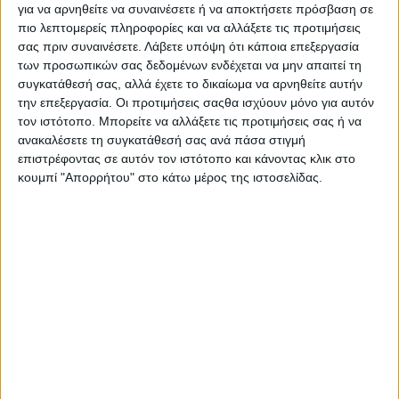
Ψυχικού κατέκτησε το πρώτο βραβείο της καλύτερης
για να αρνηθείτε να συναινέσετε ή να αποκτήσετε πρόσβαση σε
πιο λεπτομερείς πληροφορίες και να αλλάξετε τις προτιμήσεις
μαθητικής εικονικής επιχείρησης στο πλαίσιο του 14
ου
σας πριν συναινέσετε.
Λάβετε υπόψη ότι κάποια επεξεργασία
Πανελλαδικού Τελικού Διαγωνισμού του Σωματείου
των προσωπικών σας δεδομένων ενδέχεται να μην απαιτεί τη
Επιχειρηματικότητας Νέων / Junior Achievement Ελλάδας.
συγκατάθεσή σας, αλλά έχετε το δικαίωμα να αρνηθείτε αυτήν
την επεξεργασία. Οι προτιμήσεις σαςθα ισχύουν μόνο για αυτόν
Πρόκειται για μια διαδικτυακή πλατφόρμα ενημέρωσης και
τον ιστότοπο. Μπορείτε να αλλάξετε τις προτιμήσεις σας ή να
δράσης κατά της σπατάλης τροφίμων, μέσω της οποίας γίνεται
ανακαλέσετε τη συγκατάθεσή σας ανά πάσα στιγμή
διαχείριση των κοντά στη λήξη τους προϊόντων από τα
επιστρέφοντας σε αυτόν τον ιστότοπο και κάνοντας κλικ στο
σουπερμάρκετ έτσι ώστε να αγοράζονται έγκαιρα από τους
κουμπί "Απορρήτου" στο κάτω μέρος της ιστοσελίδας.
καταναλωτές σε τιμή προσφοράς. Πέντε ημέρες πριν από τη
λήξη τους προϊόντα που περισσεύουν προσφέρονται σε
κοινωφελή ιδρύματα για άμεση κατανάλωση.
Μάλιστα η εικονική επιχείρηση θα εκπροσωπήσει τη χώρα μας
στον Πανευρωπαϊκό Διαγωνισμό Μαθητικής Καινοτομίας &
Επιχειρηματικότητας του Junior Achievement Ευρώπης, που
θα πραγματοποιηθεί στις 3-5 Ιουλίου στη Λιλ της Γαλλίας, στον
οποίο συμμετέχουν 40 χώρες.
Το βραβείο απονεμήθηκε στους μαθητές σε ειδική εκδήλωση