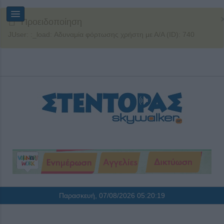
Προειδοποίηση
JUser: :_load: Αδυναμία φόρτωσης χρήστη με Α/Α (ID): 740
Παρασκευή, 07/08/2026
05:20:19