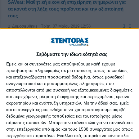
SAVeat: Μαθητική εικονική επιχείρηση ενημερώνει για
τα κοντά στη λήξη τους προϊόντα και την αξιοποίησή
τους
Δημοσιεύθηκε : Τρίτη, 07 Μαΐου 2019 12:58
Σεβόμαστε την ιδιωτικότητά σας
Εμείς και οι συνεργάτες μας αποθηκεύουμε και/ή έχουμε
πρόσβαση σε πληροφορίες σε μια συσκευή, όπως τα cookies,
και επεξεργαζόμαστε προσωπικά δεδομένα, όπως μοναδικοί
αναγνωριστικοί και προσαρμοσμένες πληροφορίες που
αποστέλλονται από μια συσκευή για εξατομικευμένες διαφημίσεις
και περιεχόμενο, μέτρηση διαφήμισης και περιεχομένου, έρευνα
ακροατηρίου και ανάπτυξη υπηρεσιών.
Με την άδειά σας, εμείς
και οι συνεργάτες μας ενδέχεται να χρησιμοποιήσουμε ακριβή
δεδομένα γεωγραφικής τοποθεσίας και ταυτοποίησης μέσω
σάρωσης συσκευών. Μπορείτε να κάνετε κλικ για να συναινέσετε
στην επεξεργασία από εμάς και τους 1538 συνεργάτες μας όπως
Η μαθητική εικονική επιχείρηση SAVeat του Λυκείου – Κολεγίου
περιγράφεται παραπάνω. Εναλλακτικά, μπορείτε να κάνετε κλικ