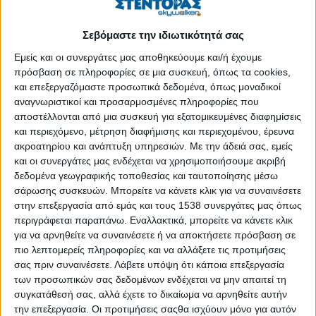
Έτσι, αποδώσαμε τον όρο «director» με τον όρο «διευθυντής»,
που μπορεί όμως να «κολλήσει» σε οποιαδήποτε
Σεβόμαστε την ιδιωτικότητά σας
δραστηριότητα, που μπορεί να αφορά ένα απλό τμήμα. Γέμισε
η Ελλάδα διευθυντές και κόντρα γενικούς διευθυντές…
Εμείς και οι συνεργάτες μας αποθηκεύουμε και/ή έχουμε
πρόσβαση σε πληροφορίες σε μια συσκευή, όπως τα cookies,
Και συνεχίσαμε περήφανα με τον όρο «governor» και την
και επεξεργαζόμαστε προσωπικά δεδομένα, όπως μοναδικοί
απόδοσή του σε «διοικητής» και του αλλάξαμε τα
αναγνωριστικοί και προσαρμοσμένες πληροφορίες που
αποστέλλονται από μια συσκευή για εξατομικευμένες διαφημίσεις
και περιεχόμενο, μέτρηση διαφήμισης και περιεχομένου, έρευνα
ΠΕΡΙΣΣΌΤΕΡΑ...
ακροατηρίου και ανάπτυξη υπηρεσιών.
Με την άδειά σας, εμείς
και οι συνεργάτες μας ενδέχεται να χρησιμοποιήσουμε ακριβή
Το B2B marketing χθες, σήμερα και αύριο
δεδομένα γεωγραφικής τοποθεσίας και ταυτοποίησης μέσω
σάρωσης συσκευών. Μπορείτε να κάνετε κλικ για να συναινέσετε
Δημοσιεύθηκε : Παρασκευή, 21 Δεκεμβρίου 2018 12:19
στην επεξεργασία από εμάς και τους 1538 συνεργάτες μας όπως
περιγράφεται παραπάνω. Εναλλακτικά, μπορείτε να κάνετε κλικ
Στο πλαίσιο της
για να αρνηθείτε να συναινέσετε ή να αποκτήσετε πρόσβαση σε
προσπάθειας του
πιο λεπτομερείς πληροφορίες και να αλλάξετε τις προτιμήσεις
ΚΕΜΕΛ να
σας πριν συναινέσετε.
Λάβετε υπόψη ότι κάποια επεξεργασία
«παράγει»
των προσωπικών σας δεδομένων ενδέχεται να μην απαιτεί τη
συγκατάθεσή σας, αλλά έχετε το δικαίωμα να αρνηθείτε αυτήν
πρωτότυπη γνώση
την επεξεργασία. Οι προτιμήσεις σαςθα ισχύουν μόνο για αυτόν
και καθοδήγηση