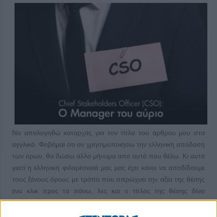
Να απολογηθώ καταρχάς για τον τίτλο του άρθρου μου στα
αγγλικά. Φοβάμαι ότι αν χρησιμοποιήσω την ελληνική απόδοση
των όρων, θα δώσω άλλο μήνυμα από αυτό που θέλω. Κι αυτό
γιατί η ελληνική φιλαρέσκειά μας μας έχει κάνει να αποδίδουμε
τους ξένους όρους με τρόπο που σπρώχνει την αξία της θέσης
ένα κλικ προς τα πάνω, λες και ο τίτλος της θέσης δίνει
επιπλέον αξία στον κάτοχό της.