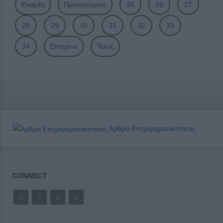
Έναρξη
Προηγούμενο
25
26
27
28
29
30
31
32
33
34
Επόμενο
Τέλος
Άρθρα Επιχειρηματικότητας
CONNECT