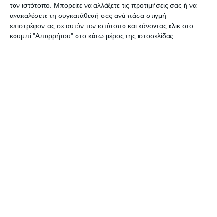
τον ιστότοπο. Μπορείτε να αλλάξετε τις προτιμήσεις σας ή να
που θα συμβάλλει
ανακαλέσετε τη συγκατάθεσή σας ανά πάσα στιγμή
στη μεγιστοποίηση
επιστρέφοντας σε αυτόν τον ιστότοπο και κάνοντας κλικ στο
της πιθανότητας επιτυχίας των ελληνικών νέων και νεοφυών
κουμπί "Απορρήτου" στο κάτω μέρος της ιστοσελίδας.
επιχειρήσεων (start-ups), το κείμενο που ακολουθεί φιλοδοξεί
να ξεκαθαρίσει το τοπίο σε θέματα που σχετίζονται με την
εξέλιξη του business-to-business marketing και τον ρόλο του
ψηφιακού marketing στη σύγκλιση των μεθόδων και των
τεχνικών marketing.
Ορισμός του business-to-business marketing
Το business-to-business (B2B) μάρκετινγκ αναφέρεται στις
συναλλαγές μεταξύ επιχειρήσεων, οργανισμών και
επαγγελματιών και αποτελεί συνέχεια του ονομαζόμενου
βιομηχανικού marketing με βασικό χαρακτηριστικό την ύπαρξη
πωλητών
ΠΕΡΙΣΣΌΤΕΡΑ...