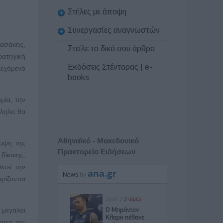
Στήλες με άποψη
Συνεργασίες αναγνωστών
ασάκης,
Στείλε το δικό σου άρθρο
ρατηγική
Εκδόσεις Στέντορας | e-
ιεχόμενό
books
μία, την
λληλα θα
Αθηναϊκό - Μακεδονικό
αμψη της
Πρακτορείο Ειδήσεων
δίκαιης,
ετεί την
ρίζονται
μεγάλοι
ματα της