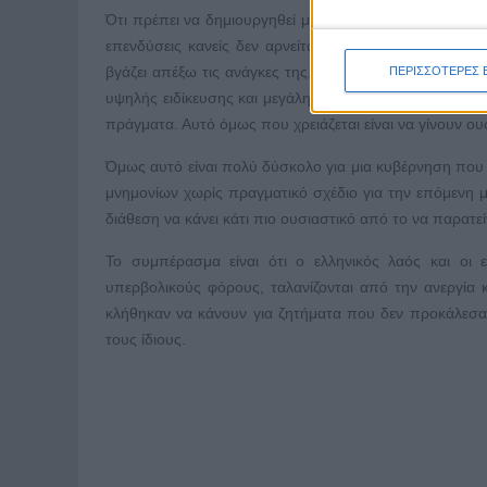
Ότι πρέπει να δημιουργηθεί μια οικονομική πολιτική π
επενδύσεις κανείς δεν αρνείται. Βέβαια, αυτή η προσπ
βγάζει απέξω τις ανάγκες της. Υπάρχουν κλάδοι με υψ
ΠΕΡΙΣΣΟΤΕΡΕΣ 
υψηλής ειδίκευσης και μεγάλης παραγωγικότητας, πο
πράγματα. Αυτό όμως που χρειάζεται είναι να γίνουν ουσ
Όμως αυτό είναι πολύ δύσκολο για μια κυβέρνηση που 
μνημονίων χωρίς πραγματικό σχέδιο για την επόμενη μ
διάθεση να κάνει κάτι πιο ουσιαστικό από το να παρατε
Το συμπέρασμα είναι ότι ο ελληνικός λαός και οι 
υπερβολικούς φόρους, ταλανίζονται από την ανεργία κ
κλήθηκαν να κάνουν για ζητήματα που δεν προκάλεσαν 
τους ίδιους.