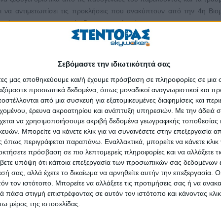
αι να αντιμετωπίσει τις προκλήσεις που ανακύπτουν από την 4η Βιο
ισοτήτων και των αρνητικών δημογραφικών τάσεων».
, αλλά για μια άλλη χώρα. Στην Ελλάδα του 2018 η κατάσταση που ισ
ειρήσεις απέχει παρασάγγας από όσα θέλει η κυβέρνηση και τα στελέχ
Σεβόμαστε την ιδιωτικότητά σας
ι επικοινωνιακά το παιχνίδι και να δημιουργήσει ένα δικό της succes
ς ψάχνουμε με το κιάλι, ότι, σύμφωνα με το τελευταίο βαρόμετρο συναλ
άτες μας αποθηκεύουμε και/ή έχουμε πρόσβαση σε πληροφορίες σε μια
adius, το μεγαλύτερο ποσοστό ανείσπρακτων οφειλών στις συναλλαγέ
ργαζόμαστε προσωπικά δεδομένα, όπως μοναδικοί αναγνωριστικοί και 
στέλλονται από μια συσκευή για εξατομικευμένες διαφημίσεις και περ
αι, καταγράφεται στην Ελλάδα μεταξύ των χωρών της Δυτικής Ευρώπη
εχομένου, έρευνα ακροατηρίου και ανάπτυξη υπηρεσιών.
Με την άδειά σα
σονται σε βραχνά για όποιον θέλει να επιχειρήσει, μετατρέπον
χεται να χρησιμοποιήσουμε ακριβή δεδομένα γεωγραφικής τοποθεσίας 
ών. Μπορείτε να κάνετε κλικ για να συναινέσετε στην επεξεργασία απ
 όπως περιγράφεται παραπάνω. Εναλλακτικά, μπορείτε να κάνετε κλικ γ
ση κάνει ό,τι μπορεί, απαλλάσσοντας από φόρους όπου είναι δυν
οκτήσετε πρόσβαση σε πιο λεπτομερείς πληροφορίες και να αλλάξετε τι
ια προσλήψεις και καλύπτοντας σε πολλές περιπτώσεις τα μισθολογικ
βετε υπόψη ότι κάποια επεξεργασία των προσωπικών σας δεδομένων ε
 πρωθυπουργός στην ετήσια συνέλευση του ΣΕΒ δεν τα απέσπασε τυχα
εσή σας, αλλά έχετε το δικαίωμα να αρνηθείτε αυτήν την επεξεργασία. 
τόν τον ιστότοπο. Μπορείτε να αλλάξετε τις προτιμήσεις σας ή να ανακα
ξιακή έκρηξη. Όπως φάνηκε και τα προηγούμενα χρόνια, μπορεί να β
 πάσα στιγμή επιστρέφοντας σε αυτόν τον ιστότοπο και κάνοντας κλι
δεν ανατρέπει τις συνολικότερες τάσεις. Επίσης, δεν μπορούμε να γίν
ω μέρος της ιστοσελίδας.
ωρίς να παράγουμε και να δημιουργούμε απτή αξία.