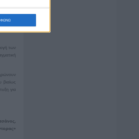
αγωγικές
ι να μην
εργασίας
ΜΦΩΝΩ
θηση στα
μογή των
αγματική
ληρώνουν
υ βιαίως
τυξη για
τσάνος,
ντορας»