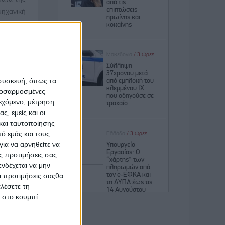
μηχανική
χύει για
η της να
s story,
λακτικής
 συσκευή, όπως τα
ς μεταξύ
προσαρμοσμένες
ιεχόμενο, μέτρηση
ς, ότι η
ς, εμείς και οι
τας την
και ταυτοποίησης
ό εμάς και τους
ια να αρνηθείτε να
ατό τις
ς προτιμήσεις σας
ά έξοδα.
νδέχεται να μην
ία.
Οι προτιμήσεις σαςθα
λέσετε τη
ελτιώνει
κ στο κουμπί
ουμε και