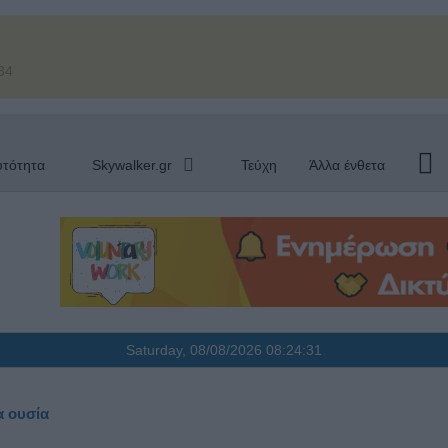
34
υτότητα
Skywalker.gr
Τεύχη
Άλλα ένθετα
Saturday, 08/08/2026
08:24:32
α ουσία