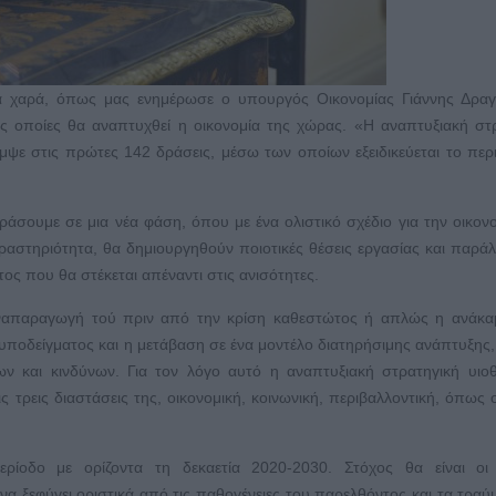
α χαρά, όπως μας ενημέρωσε ο υπουργός Οικονομίας Γιάννης Δραγ
ις οποίες θα αναπτυχθεί η οικονομία της χώρας. «Η αναπτυξιακή στ
εμψε στις πρώτες 142 δράσεις, μέσω των οποίων εξειδικεύεται το περ
άσουμε σε μια νέα φάση, όπου με ένα ολιστικό σχέδιο για την οικονο
δραστηριότητα, θα δημιουργηθούν ποιοτικές θέσεις εργασίας και παρά
τος που θα στέκεται απέναντι στις ανισότητες.
 αναπαραγωγή τού πριν από την κρίση καθεστώτος ή απλώς η ανάκ
ποδείγματος και η μετάβαση σε ένα μοντέλο διατηρήσιμης ανάπτυξης, 
ων και κινδύνων. Για τον λόγο αυτό η αναπτυξιακή στρατηγική υιοθ
ς τρεις διαστάσεις της, οικονομική, κοινωνική, περιβαλλοντική, όπως ο
ρίοδο με ορίζοντα τη δεκαετία 2020-2030. Στόχος θα είναι οι 
α ξεφύγει οριστικά από τις παθογένειες του παρελθόντος και τα τραύ