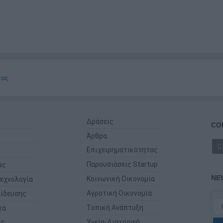
τας
Δράσεις
CO
Άρθρα
Επιχειρηματικότητας
Παρουσιάσεις Startup
ις
NE
Κοινωνική Οικονομία
εχνολογία
Αγροτική Οικονομία
ίδευσης
Τοπική Ανάπτυξη
τα
ης
Υγεία-Διατροφή