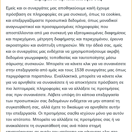
έξυπνης εξειδίκευσης. Να θυμίσουμε ότι έχει εκπονηθεί εθνική
Εμείς και οι συνεργάτες μας αποθηκεύουμε και/ή έχουμε
στρατηγική Έρευνας και Τεχνολογίας για την Έξυπνη
πρόσβαση σε πληροφορίες σε μια συσκευή, όπως τα cookies,
Εξειδίκευση 2014-2020 (Research and Innovation Strategies
και επεξεργαζόμαστε προσωπικά δεδομένα, όπως μοναδικοί
αναγνωριστικοί και προσαρμοσμένες πληροφορίες που
for Smart Specialisation, RIS3), που αποτελεί μια
αποστέλλονται από μια συσκευή για εξατομικευμένες διαφημίσεις
ολοκληρωμένη ατζέντα οικονομικού μετασχηματισμού,
και περιεχόμενο, μέτρηση διαφήμισης και περιεχομένου, έρευνα
προσαρμοσμένη στις ιδιαιτερότητες κάθε περιοχής.
ακροατηρίου και ανάπτυξη υπηρεσιών.
Με την άδειά σας, εμείς
και οι συνεργάτες μας ενδέχεται να χρησιμοποιήσουμε ακριβή
Σκοπός της κοινής υπουργικής απόφασης είναι η δημιουργία
δεδομένα γεωγραφικής τοποθεσίας και ταυτοποίησης μέσω
θέσεων εργασίας πλήρους απασχόλησης για 6.000 άνεργους
σάρωσης συσκευών. Μπορείτε να κάνετε κλικ για να συναινέσετε
επιστήμονες που διαθέτουν είτε πτυχίο τριτοβάθμιας
στην επεξεργασία από εμάς και τους 1538 συνεργάτες μας όπως
εκπαίδευσης είτε μεταπτυχιακό τίτλο σπουδών και δεν
περιγράφεται παραπάνω. Εναλλακτικά, μπορείτε να κάνετε κλικ
υπερβαίνουν το 39ο έτος ηλικίας. Οι επιχειρηματίες που έχουν
για να αρνηθείτε να συναινέσετε ή να αποκτήσετε πρόσβαση σε
τη δυνατότητα να υποβάλουν αίτηση μπορούν να
πιο λεπτομερείς πληροφορίες και να αλλάξετε τις προτιμήσεις
σας πριν συναινέσετε.
Λάβετε υπόψη ότι κάποια επεξεργασία
δραστηριοποιούνται σε όλη την επικράτεια και στους κλάδους:
των προσωπικών σας δεδομένων ενδέχεται να μην απαιτεί τη
της μεταποίησης και της βιομηχανίας
συγκατάθεσή σας, αλλά έχετε το δικαίωμα να αρνηθείτε αυτήν
την επεξεργασία. Οι προτιμήσεις σαςθα ισχύουν μόνο για αυτόν
στις τεχνολογίες πληροφορικής και επικοινωνιών
τον ιστότοπο. Μπορείτε να αλλάξετε τις προτιμήσεις σας ή να
(τηλεπικοινωνίες, υπολογιστών, παροχής συμβουλών και
ανακαλέσετε τη συγκατάθεσή σας ανά πάσα στιγμή
συναφείς δραστηριότητες και δραστηριότητες υπηρεσιών
επιστρέφοντας σε αυτόν τον ιστότοπο και κάνοντας κλικ στο