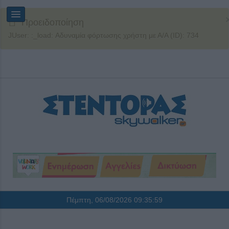
Προειδοποίηση
JUser: :_load: Αδυναμία φόρτωσης χρήστη με Α/Α (ID): 734
Πέμπτη, 06/08/2026
09:35:59