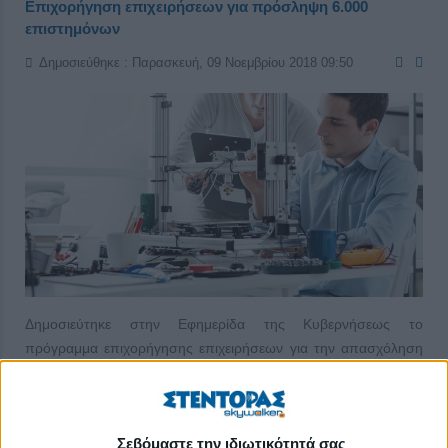
Επιχορήγηση επιχειρήσεων για πρόσληψη 6.000
επιστημόνων
Δημοσιεύθηκε : Παρασκευή, 09 Νοεμβρίου 2018 09:50
Δημοσιεύτηκε στην Εφημερίδα της Κυβερνήσεως το
πρόγραμμα επιχορήγησης επιχειρήσεων για την απασχόληση
6.000 άνεργων επιστημόνων σύμφωνα με την κοινή υπουργική
απόφαση (ΚΥΑ) του υφυπουργού Εργασίας Νάσου
Ηλιόπουλου και του αναπληρωτή υπουργού Οικονομικών
Σεβόμαστε την ιδιωτικότητά σας
Γιώργου Χουλιαράκη. Το πρόγραμμα αφορά τους κλάδους της