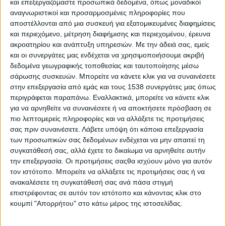
και επεξεργαζόμαστε προσωπικά δεδομένα, όπως μοναδικοί
Από το «θα τρώμε με χρυσά κουτάλια» που εκφώνησε το
αναγνωριστικοί και προσαρμοσμένες πληροφορίες που
μακρινό 1998 ο τότε πρωθυπουργός Κώστας Σημίτης φτάσαμε
αποστέλλονται από μια συσκευή για εξατομικευμένες διαφημίσεις
στο να τρώνε κάποιοι με τα χρυσά κουτάλια και οι υπόλοιποι
και περιεχόμενο, μέτρηση διαφήμισης και περιεχομένου, έρευνα
(το μεγαλύτερο μέρος του ελληνικού λαού) να παρακολουθεί
ακροατηρίου και ανάπτυξη υπηρεσιών.
Με την άδειά σας, εμείς
πεινασμένο. Η «Ευρώπη των λαών» ήρθε και έφερε μαζί της
και οι συνεργάτες μας ενδέχεται να χρησιμοποιήσουμε ακριβή
δεδομένα γεωγραφικής τοποθεσίας και ταυτοποίησης μέσω
ανεργία, ουρές στα κοινωνικά παντοπωλεία και στον ΟΑΕΔ,
σάρωσης συσκευών. Μπορείτε να κάνετε κλικ για να συναινέσετε
πετσοκομμένες συντάξεις και μετανάστευση. Πλέον η Ε.Ε. και
στην επεξεργασία από εμάς και τους 1538 συνεργάτες μας όπως
οι περί αυτήν οργανισμοί και θεσμοί τείνουν να ταυτιστούν ή
περιγράφεται παραπάνω. Εναλλακτικά, μπορείτε να κάνετε κλικ
έχουν σε μεγάλο βαθμό ταυτιστεί με τη διαρκή και
για να αρνηθείτε να συναινέσετε ή να αποκτήσετε πρόσβαση σε
εντατικοποιημένη επίθεση που έχει δεχτεί το σύνολο των
πιο λεπτομερείς πληροφορίες και να αλλάξετε τις προτιμήσεις
δικαιωμάτων του πληθυσμού. Εύλογα, λοιπόν, εξηγούνται τα
σας πριν συναινέσετε.
Λάβετε υπόψη ότι κάποια επεξεργασία
αποτελέσματα του ευρωβαρόμετρου (Parlemeter) σχετικά με
των προσωπικών σας δεδομένων ενδέχεται να μην απαιτεί τη
συγκατάθεσή σας, αλλά έχετε το δικαίωμα να αρνηθείτε αυτήν
τον ρόλο του Ευρωπαϊκού Κοινοβουλίου.
την επεξεργασία. Οι προτιμήσεις σαςθα ισχύουν μόνο για αυτόν
Όπως αναφέρει η Ευρωπαϊκή Επιτροπή, «το Parlemeter είναι
τον ιστότοπο. Μπορείτε να αλλάξετε τις προτιμήσεις σας ή να
ανακαλέσετε τη συγκατάθεσή σας ανά πάσα στιγμή
μια ετήσια δημοσκόπηση ευρωβαρόμετρου που πραγματοποιεί
επιστρέφοντας σε αυτόν τον ιστότοπο και κάνοντας κλικ στο
το Ευρωπαϊκό Κοινοβούλιο σε όλα τα κράτη μέλη της Ε.Ε. από
κουμπί "Απορρήτου" στο κάτω μέρος της ιστοσελίδας.
το 2007. Εστιάζει στις απόψεις των Ευρωπαίων σχετικά με το
Ευρωπαϊκό Κοινοβούλιο. Οι δημοσκοπήσεις αξιολογούν την