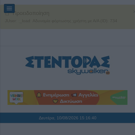
Προειδοποίηση
JUser: :_load: Αδυναμία φόρτωσης χρήστη με Α/Α (ID): 734
Δευτέρα, 10/08/2026
15:16:40