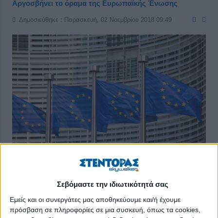
Αργοσβήνει το όραμα της Ευρωπαϊκής Ένωσης
Δημοσιεύθηκε : Παρασκευή, 02 Νοεμβρίου 2018 09:49
Όλο και πιο δύσκολη είναι κάθε χρονιά για την Ε.Ε., καθώς
σύμφωνα με έρευνες που διεξάγονται τα τελευταία χρόνια
Σεβόμαστε την ιδιωτικότητά σας
ξεθωριάζει το όραμα της ενωμένης Ευρώπης, της ευημερίας,
Εμείς και οι συνεργάτες μας αποθηκεύουμε και/ή έχουμε
της δικαιοσύνης και της ισότιμης ανάπτυξης.
πρόσβαση σε πληροφορίες σε μια συσκευή, όπως τα cookies,