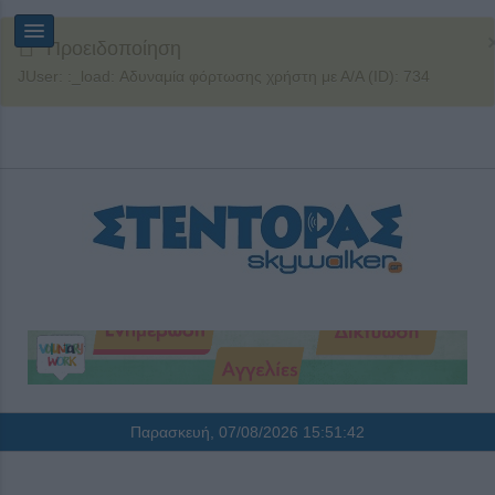
Προειδοποίηση
JUser: :_load: Αδυναμία φόρτωσης χρήστη με Α/Α (ID): 734
Παρασκευή, 07/08/2026
15:51:42