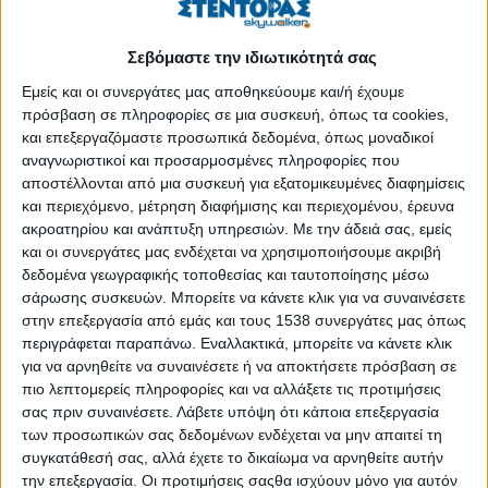
προβλήματα, που βγήκαν στην επιφάνεια με την εμφάνιση της
οικονομικής κρίσης.
Σεβόμαστε την ιδιωτικότητά σας
Εμείς και οι συνεργάτες μας αποθηκεύουμε και/ή έχουμε
Η παγκοσμιοποίηση έπαιξε καταλυτικό ρόλο στη διαμόρφωση
πρόσβαση σε πληροφορίες σε μια συσκευή, όπως τα cookies,
και την αλλαγή του επιχειρηματικού περιβάλλοντος. Η
και επεξεργαζόμαστε προσωπικά δεδομένα, όπως μοναδικοί
παγκοσμιοποιημένη οικονομία προκάλεσε την ανάπτυξη και
αναγνωριστικοί και προσαρμοσμένες πληροφορίες που
την παγίωση παγκόσμιων αγορών. Οι επιχειρήσεις πλέον
αποστέλλονται από μια συσκευή για εξατομικευμένες διαφημίσεις
δραστηριοποιούνται και ανταγωνίζονται σε παγκόσμια κλίμακα.
και περιεχόμενο, μέτρηση διαφήμισης και περιεχομένου, έρευνα
Ο καταναλωτής της σημερινής οικονομίας είναι καλύτερα
ακροατηρίου και ανάπτυξη υπηρεσιών.
Με την άδειά σας, εμείς
πληροφορημένος, διαθέτει μόρφωση και δεξιότητες χειρισμού
και οι συνεργάτες μας ενδέχεται να χρησιμοποιήσουμε ακριβή
δεδομένα γεωγραφικής τοποθεσίας και ταυτοποίησης μέσω
νέων τεχνολογιών και για τους λόγους αυτούς έχει και
σάρωσης συσκευών. Μπορείτε να κάνετε κλικ για να συναινέσετε
υψηλότερες απαιτήσεις.
στην επεξεργασία από εμάς και τους 1538 συνεργάτες μας όπως
περιγράφεται παραπάνω. Εναλλακτικά, μπορείτε να κάνετε κλικ
Η ανταπόκριση στις υψηλές απαιτήσεις των σημερινών
για να αρνηθείτε να συναινέσετε ή να αποκτήσετε πρόσβαση σε
πελατών αποτελεί νέα πρόκληση για τις επιχειρήσεις. Για την
πιο λεπτομερείς πληροφορίες και να αλλάξετε τις προτιμήσεις
αντιμετώπιση των αυξημένων προκλήσεων της
σας πριν συναινέσετε.
Λάβετε υπόψη ότι κάποια επεξεργασία
παγκοσμιοποίησης χρειάζεται ιδιαίτερα αποτελεσματική
των προσωπικών σας δεδομένων ενδέχεται να μην απαιτεί τη
διοίκηση. Η αναβάθμιση των διοικητικών πρακτικών
συγκατάθεσή σας, αλλά έχετε το δικαίωμα να αρνηθείτε αυτήν
περιλαμβάνει ως βασική συνιστώσα και τη βελτίωση των
την επεξεργασία. Οι προτιμήσεις σαςθα ισχύουν μόνο για αυτόν