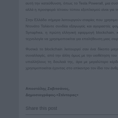
αυτή την κατεύθυνση, όπως το Tesla Powerall, μια συ
αλλά η προσφορά τέτοιου τύπου εξοπλισμού είναι για 
Στην Ελλάδα σήμερα λειτουργούν εταιρίες που χρησιμοπ
Ντονάτο Ταλίεντε συνδέει εξαγωγείς και αγοραστές φ
Synaphea, η πρώτη ελληνική εφαρμογή blockchain, κ
τεχνολογία να χρησιμοποιείται για επαλήθευση μιας σειρ
Φυσικά το blockchain λειτουργεί σαν ένα δίκοπο μαχα
συναλλαγές, από την άλλη όμως με την υιοθέτηση του b
υπαλλήλους τη δουλειά της, άρα με μεγαλύτερο κέρδο
χρησιμοποιείται έχοντας στο επίκεντρο τον ίδιο τον άν
Αποστόλης Ζαβιτσάνος,
Δημοσιογράφος-«Στέντορας»
Share this post