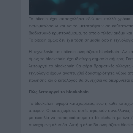
Το bitcoin έχει απασχολήσει εδώ και πολλά χρόνι
ενσωματώσουν και να το μετατρέψουν σε καθεστωτικό
διαδικτυακό κρυπτονόμισμα, το οποίο πλέον ακόμα και με
Το bitcoin όμως δεν έχει τόση σημασία όσο η τεχνολογί
Η τεχνολογία του bitcoin ονομάζεται blockchain. Αν κα
όμως το blockchain έχει ιδιαίτερη σημασία σήμερα; Για
λειτουργεί το blockchain θα φέρει δραματικές αλλαγέ
τεχνολογία έχουν αναπτυχθεί δραστηριότητες γύρω από
πώλησης και ο κατάλογος θα συνεχίσει να διευρύνεται 
Πώς λειτουργεί το blockchain
Το blockchain αφορά καταχωρίσεις, ενώ η κάθε καταχώρ
άπειρον. Οι καταχωρίσεις αυτές αφορούν συναλλαγές 
με ευκολία να παρομοιάσουμε το blοckchain με ένα δ
συνεχόμενη αλυσίδα. Αυτή η αλυσίδα ονομάζεται blockc