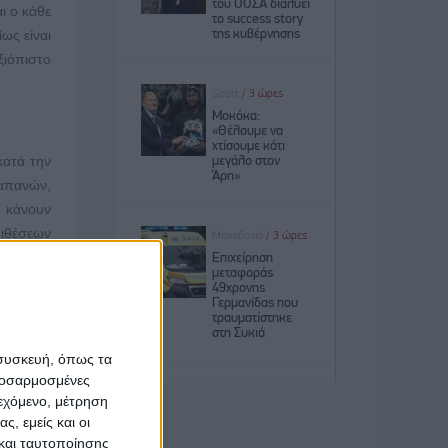
ι ο κάθε
ως είναι
ξιόπιστο
κατά την
δαπανών,
 κάνουν
πιθέσεων
 και τις
ockchain
όπως την
 συσκευή, όπως τα
ν και οι
προσαρμοσμένες
ός τους.
ιεχόμενο, μέτρηση
coin και
ς, εμείς και οι
ν να τα
και ταυτοποίησης