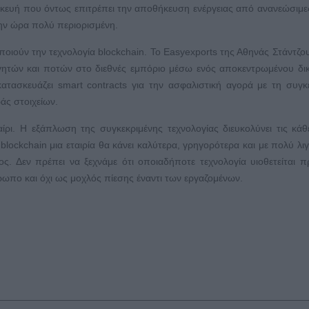
σκευή που όντως επιτρέπει την αποθήκευση ενέργειας από ανανεώσιμε
την ώρα πολύ περιορισμένη.
οιούν την τεχνολογία blockchain. Το Easyexports της Αθηνάς Στάντζου
αγητών και ποτών στο διεθνές εμπόριο μέσω ενός αποκεντρωμένου δι
ατασκευάζει smart contracts για την ασφαλιστική αγορά με τη συγκ
άς στοιχείων.
ίρι. Η εξάπλωση της συγκεκριμένης τεχνολογίας διευκολύνει τις κάθ
lockchain μια εταιρία θα κάνει καλύτερα, γρηγορότερα και με πολύ λι
ς. Δεν πρέπει να ξεχνάμε ότι οποιαδήποτε τεχνολογία υιοθετείται π
θρωπο και όχι ως μοχλός πίεσης έναντι των εργαζομένων.