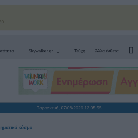
30
υτότητα
Skywalker.gr
Τεύχη
Άλλα ένθετα
Παρασκευή, 07/08/2026
12:05:56
ιρηματικό κόσμο