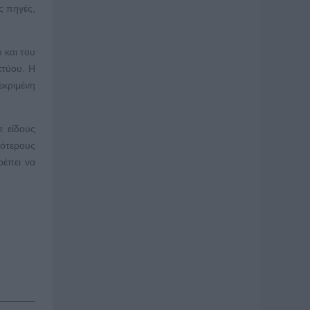
ς πηγές,
 και του
κτύου. Η
εκριμένη
ε είδους
γότερους
ρέπει να