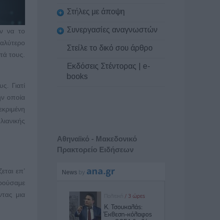
Στήλες με άποψη
Συνεργασίες αναγνωστών
ν να το
γαλύτερο
Στείλε το δικό σου άρθρο
τά τους.
Εκδόσεις Στέντορας | e-
books
ς. Γιατί
ην οποία
εκριμένη
λιανικής
Αθηναϊκό - Μακεδονικό
Πρακτορείο Ειδήσεων
εται επ’
ορούσαμε
ντας μια