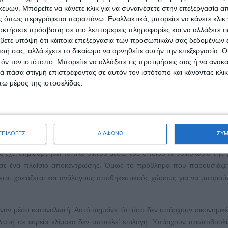
ών. Μπορείτε να κάνετε κλικ για να συναινέσετε στην επεξεργασία απ
υς μέσω της παροχής εμβασμάτων. Ο τραπεζικός κλάδος σίγ
 όπως περιγράφεται παραπάνω. Εναλλακτικά, μπορείτε να κάνετε κλικ γ
η με τον τρόπο με τον οποίο πραγματοποιούσαμε τις συναλλαγές μ
οκτήσετε πρόσβαση σε πιο λεπτομερείς πληροφορίες και να αλλάξετε τι
βετε υπόψη ότι κάποια επεξεργασία των προσωπικών σας δεδομένων ε
εσή σας, αλλά έχετε το δικαίωμα να αρνηθείτε αυτήν την επεξεργασία. 
 οποίο είναι δυνατή μια τέτοια αξιοποίηση. Από κυβέρνησης Παπανδρ
τόν τον ιστότοπο. Μπορείτε να αλλάξετε τις προτιμήσεις σας ή να ανακα
ις στέγες με σκοπό την παραγωγή και την πώληση ενέργειας από του
 πάσα στιγμή επιστρέφοντας σε αυτόν τον ιστότοπο και κάνοντας κλι
ω μέρος της ιστοσελίδας.
ης ιστορίας και τη θέση της πήρε πρακτική που εξελίχθηκε στο Μπρού
 γίνεται μέσω του solarcoin. Το solarcoin αποτελεί ηλεκτρονικό νόμ
ύ κατόπτρου, είτε είναι ιδιώτης είτε εταιρία, μπορεί να κερδίσει solarco
ΕΠΙΛΟΓΕΣ
ΔΙΑΦΩΝΩ
ΣΥ
οιηθεί η ποσότητα της εμπορεύσιμης ενέργειας προς πώληση. Αυτό σ
 έχει δημιουργηθεί τοπικό δίκτυο μέσω του οποίου τα νοικοκυριά της γ
 σε ένα πλαίσιο αποκέντρωσης. Όμως το πρόβλημα που παρουσιάζε
εται χρειάζεται και ανάλογους αποθηκευτικούς χώρους για να μπορού
α έναν μέσο καταναλωτή. Αυτό σημαίνει ότι όσο δεν υπάρχουν οικονομικέ
τή σε ευρεία κλίμακα δεν αποτελεί επιλογή. Υπάρχουν πρωτοβουλ