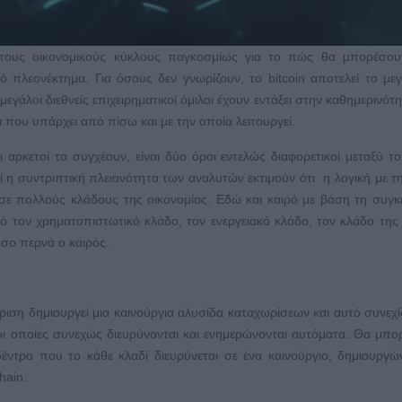
α τους οικονομικούς κύκλους παγκοσμίως για το πώς θα μπορέσου
 πλεονέκτημα. Για όσους δεν γνωρίζουν, το bitcoin αποτελεί το με
γάλοι διεθνείς επιχειρηματικοί όμιλοι έχουν εντάξει στην καθημερινότη
α που υπάρχει από πίσω και με την οποία λειτουργεί.
ι αρκετοί τα συγχέουν, είναι δύο όροι εντελώς διαφορετικοί μεταξύ του
τί η συντριπτική πλειονότητα των αναλυτών εκτιμούν ότι η λογική με τ
ς σε πολλούς κλάδους της οικονομίας. Εδώ και καιρό με βάση τη συγκ
 τον χρηματοπιστωτικό κλάδο, τον ενεργειακό κλάδο, τον κλάδο της 
όσο περνά ο καιρός.
ιση δημιουργεί μια καινούργια αλυσίδα καταχωρίσεων και αυτό συνεχίζ
οι οποίες συνεχώς διευρύνονται και ενημερώνονται αυτόματα. Θα μπ
έντρο που το κάθε κλαδί διευρύνεται σε ένα καινούργιο, δημιουργώ
hain.