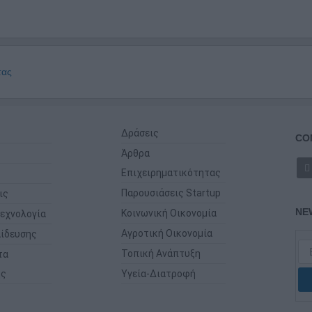
τας
Δράσεις
CO
Άρθρα
Επιχειρηματικότητας
Παρουσιάσεις Startup
ις
NE
Κοινωνική Οικονομία
εχνολογία
Αγροτική Οικονομία
ίδευσης
Τοπική Ανάπτυξη
τα
ης
Υγεία-Διατροφή