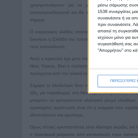
μέσω σάρωσης συσκευ
χρησιμοποιήσουν για να μειώσουν τα κόστη το
1538 συνεργάτες μας
επαναπροσδιοριστεί και θα αλλάξουν πολλά σε σχέσ
συναινέσετε ή να απ
σήμερα.
πριν συναινέσετε.
Λά
απαιτεί τη συγκατάθ
Ο ενεργειακός κλάδος επίσης είναι ένας τομέας στον
ισχύουν μόνο για αυ
ξεκινήσει η Ελλάδα την τοποθέτηση φωτοβολταϊκών στ
συγκατάθεσή σας ανά
τους καταναλωτές.
"Απορρήτου" στο κάτ
Αυτή η πρακτική έχει μπει πλέον στο χρονοντούλαπο τ
Νέας Υόρκης. Εκεί η πώληση του ηλεκτρονικού ρεύματος
προέρχεται από την ηλιακή ενέργεια. Ένας κάτοχος ηλιακο
ΠΕΡΙΣΣΟΤΕΡΕΣ 
Σήμερα το blockchain δίνει τη δυνατότητα να πιστοπ
ήδη, για παράδειγμα, στη Νέα Υόρκη (Μπρούκλιν), όπου
μπορούν να εμπορεύονται ηλεκτρικό ρεύμα ελεύθερα
προκειμένη περίπτωση είναι ότι η ενέργεια που παράγ
αξιοποιήσουν και αργότερα.
Όμως τέτοιες εγκαταστάσεις είναι ιδιαίτερα ακριβές γι
η προσφορά ρεύματος από καταναλωτή προς καταναλω