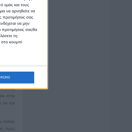
ό εμάς και τους
ουρα θα
ια να αρνηθείτε να
ας μέχρι
ς προτιμήσεις σας
νδέχεται να μην
Οι προτιμήσεις σαςθα
έου είχε
λέσετε τη
ς ίδιους
κ στο κουμπί
κλιν της
ισμα που
ins.
ΜΦΩΝΩ
υμβαίνει
ειτονιάς
ται στην
ν να την
ς λύσεις
ίες προς